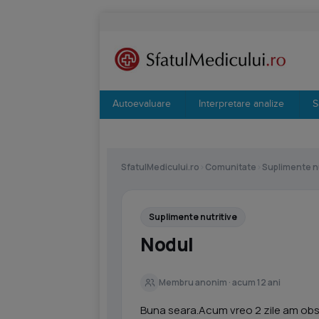
Autoevaluare
Interpretare analize
S
SfatulMedicului.ro
›
Comunitate
›
Suplimente nu
Suplimente nutritive
Nodul
Membru anonim · acum 12 ani
Buna seara.Acum vreo 2 zile am obse