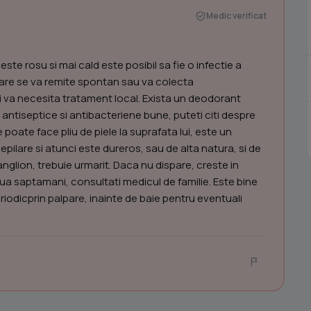
Medic verificat
este rosu si mai cald este posibil sa fie o infectie a
care se va remite spontan sau va colecta
i va necesita tratament local. Exista un deodorant
 antiseptice si antibacteriene bune, puteti citi despre
 poate face pliu de piele la suprafata lui, este un
epilare si atunci este dureros, sau de alta natura, si de
nglion, trebuie urmarit. Daca nu dispare, creste in
doua saptamani, consultati medicul de familie. Este bine
riodicprin palpare, inainte de baie pentru eventuali