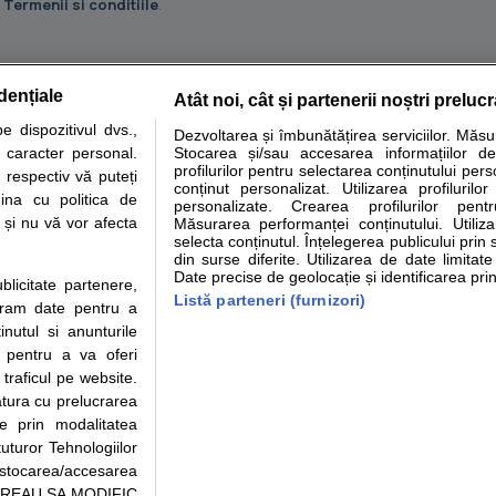
u
Termenii si conditiile
.
dențiale
Atât noi, cât și partenerii noștri preluc
tare analize
Specialitati medicale
Boli si afectiuni
Calculatoare
 dispozitivul dvs.,
Dezvoltarea și îmbunătățirea serviciilor. Măs
u caracter personal.
Stocarea și/sau accesarea informațiilor de
e informatii despre sanatate disponibile pe sfatulmedicului.ro au scop informativ si ed
profilurilor pentru selectarea conținutului pers
 respectiv vă puteți
analizelor medicale. Va sfatuim, ca pe langa informatia primita pe sfatulmedicului.ro s
conținut personalizat. Utilizarea profilurilor
ina cu politica de
personalizate. Crearea profilurilor pentr
ul de programari la medic Clickmed.
i și nu vă vor afecta
Măsurarea performanței conținutului. Utiliz
selecta conținutul. Înțelegerea publicului prin 
din surse diferite. Utilizarea de date limitat
Drepturile consumatorului
Parteneri
Pen
Date precise de geolocație și identificarea prin
ublicitate partenere,
Protectia consumatorilor -
Inscriere clinica
Cli
Listă parteneri (furnizori)
ucram date pentru a
ANPC
Creaza cont medic
Cau
nutul si anunturile
Solutionarea Alternativa a
Int
., pentru a va oferi
Litigiilor
Vid
 traficul pe website.
Parte din Grupul
Info consumator: 0800.080.999
Cli
atura cu prelucrarea
Formulare europene - CNAS
me
te prin modalitatea
Ministerul Sanatatii - ANMDM
uturor Tehnologiilor
a stocarea/accesarea
pe “VREAU SA MODIFIC