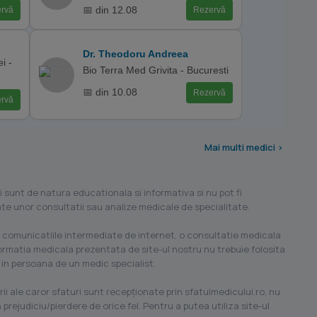
📅 din 12.08
rvă
Rezervă
Dr. Theodoru Andreea
i -
Bio Terra Med Grivita - Bucuresti
📅 din 10.08
Rezervă
rvă
Mai multi medici >
i sunt de natura educationala si informativa si nu pot fi
ilate unor consultatii sau analize medicale de specialitate.
 comunicatiile intermediate de internet, o consultatie medicala
formatia medicala prezentata de site-ul nostru nu trebuie folosita
 in persoana de un medic specialist.
ii ale caror sfaturi sunt recepţionate prin sfatulmedicului.ro, nu
 prejudiciu/pierdere de orice fel. Pentru a putea utiliza site-ul