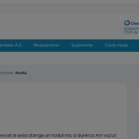
programa
7500 de 
anatate A-Z
Medicamente
Suplimente
Cauta medic
tritive
›
Nodul
rvat la axila stanga un nodul mic si dureros.Am vazut