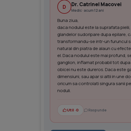
Dr. Catrinel Macovei
D
Medic · acum 12 ani
Buna ziua,
daca nodulul este la suprafata pielii, 
glandelor sudoripare dupa epilare, 
transformandu-se intr-un furuncul s
natural din piatra de alaun cu efecte
el. Daca nodulul este mai profund, se
ganglion, inflamat probabil tot dupa 
obicei nu este dureros. Daca este ga
dimensiuni, sau apar si altii in une 
oricum sa controlati singura sanii pe
noduli.
Util ·
0
Raspunde