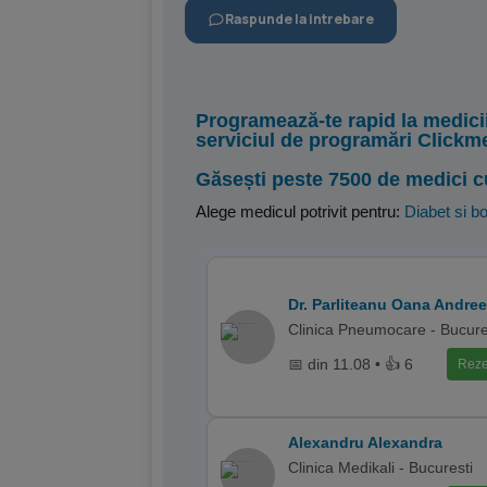
Raspunde la intrebare
Programează-te rapid la medici
serviciul de programări Clickm
Găsești peste 7500 de medici c
Alege medicul potrivit pentru:
Diabet si bo
Dr. Parliteanu Oana Andre
Clinica Pneumocare - Bucure
📅 din 11.08 • 👍 6
Reze
Alexandru Alexandra
Clinica Medikali - Bucuresti