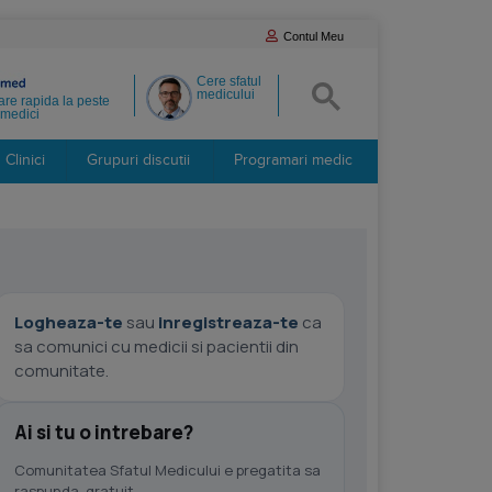
Contul Meu
Cere sfatul
medicului
re rapida la peste
medici
Clinici
Grupuri discutii
Programari medic
Logheaza-te
sau
inregistreaza-te
ca
sa comunici cu medicii si pacientii din
comunitate.
Ai si tu o intrebare?
Comunitatea Sfatul Medicului e pregatita sa
raspunda, gratuit.