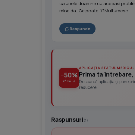
ca unele doamne cu aceeasi problema
mine da...Ce poate fi?Multumesc
Raspunde
APLICAȚIA SFATUL MEDICUL
Prima ta întrebare, 
−50%
Descarcă aplicația și pune pr
PÂNĂ LA
reducere.
Raspunsuri
(1)