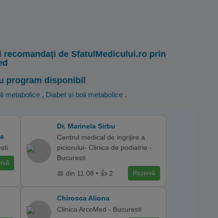
i recomandați de SfatulMedicului.ro prin
ed
u program disponibil
li metabolice
,
Diabet si boli metabolice
.
Dr. Marinela Sirbu
ea
Centrul medical de ingrijire a
sti
piciorului- Clinica de podiatrie -
Bucuresti
rvă
📅 din 11.08 • 👍 2
Rezervă
Chirosca Aliona
Clinica ArcoMed - Bucuresti