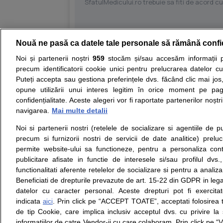
SfatulMedicului.ro trebuie sa fiti de acord c
Nouă ne pasă ca datele tale personale să rămână confi
Resurse:
Autoevaluare simptome
Interpre
Noi și partenerii noștri
959
stocăm și/sau accesăm informații pe
precum identificatorii cookie unici pentru prelucrarea datelor c
Opiniile avizate ale medicilor, sfaturile si orice alt
Puteți accepta sau gestiona preferințele dvs. făcând clic mai jos,
nici diagnosticul stabilit in urma investigatiilor si 
opune utilizării unui interes legitim în orice moment pe pag
ii punem la dispozitie pentru programare in sistem
confidențialitate. Aceste alegeri vor fi raportate partenerilor noștr
navigarea.
Mai multe detalii
Despre noi
Legal
Noi si partenerii nostri (retelele de socializare si agentiile de p
Despre noi
Termeni si conditii
precum si furnizorii nostri de servicii de date analitice) prel
Contact
Politica de
permite website-ului sa functioneze, pentru a personaliza conti
Intrebari frecvente
confidentialitate
publicitare afisate in functie de interesele si/sau profilul dvs
Consultanti
Politica de cookie
functionalitati aferente retelelor de socializare si pentru a analiza
medicali
Modifica Setarile Cookie
Beneficiati de drepturile prevazute de art. 15-22 din GDPR in leg
datelor cu caracter personal. Aceste drepturi pot fi exercita
indicata
. Prin click pe “ACCEPT TOATE”, acceptati folosirea t
aici
de tip Cookie, care implica inclusiv acceptul dvs. cu privire l
© Copyright © 2005 - 2026
informatiilor de catre Vendor-ii cu care colaboram. Prin click 