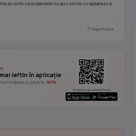
 au scris ca la dansele nu au coincis cu epilarea.La
Raporteaza
UI
mai ieftin în aplicație
ima întrebare cu până la
−50%
Scanează cu telefonul