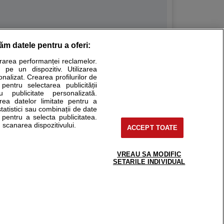
răm datele pentru a oferi:
Stiri medicale
urarea performanței reclamelor.
 pe un dispozitiv. Utilizarea
ucational. Ele nu pot substitui consultul medical direct si
onalizat. Crearea profilurilor de
a consultati fie medicul Dvs., fie unul dintre medicii pe care
 pentru selectarea publicității
u publicitate personalizată.
area datelor limitate pentru a
statistici sau combinații de date
e pentru a selecta publicitatea.
tru pacient
 scanarea dispozitivului.
ACCEPT TOATE
nici si cabinete
ta medic
reaba un medic
VREAU SA MODIFIC
support@sfatulmedicului.ro
SETARILE INDIVIDUAL
eoConsult
0374 109 268
ckmed - programari
dic