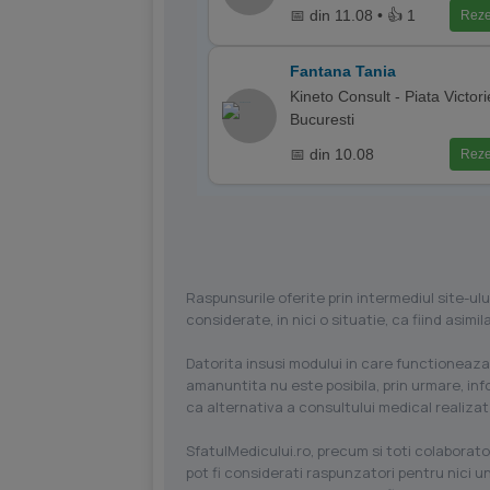
📅 din 11.08 • 👍 1
Reze
Fantana Tania
Kineto Consult - Piata Victorie
Bucuresti
📅 din 10.08
Reze
Raspunsurile oferite prin intermediul site-ulu
considerate, in nici o situatie, ca fiind asim
Datorita insusi modului in care functioneaza
amanuntita nu este posibila, prin urmare, in
ca alternativa a consultului medical realizat
SfatulMedicului.ro, precum si toti colaborator
pot fi considerati raspunzatori pentru nici un