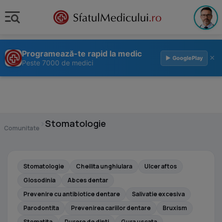
Programează-te rapid la medic
×
▶ GooglePlay
Peste 7000 de medici
›
Stomatologie
Comunitate
Stomatologie
Cheilita unghiulara
Ulcer aftos
Glosodinia
Abces dentar
Prevenire cu antibiotice dentare
Salivatie excesiva
Parodontita
Prevenirea cariilor dentare
Bruxism
Stomatita
Durere de dinti
Gura uscata