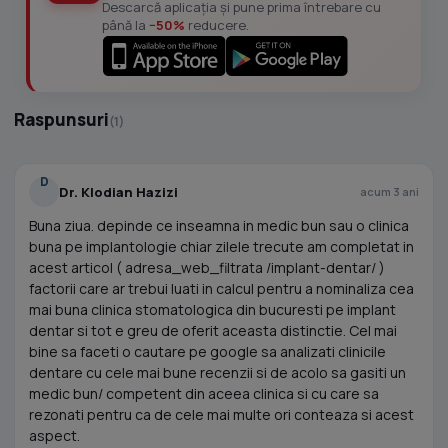
Descarcă aplicația și pune prima întrebare cu
până la
−50%
reducere.
Raspunsuri
(1)
D
Dr. Klodian Hazizi
acum 3 ani
Buna ziua. depinde ce inseamna in medic bun sau o clinica
buna pe implantologie chiar zilele trecute am completat in
acest articol ( adresa_web_filtrata /implant-dentar/ )
factorii care ar trebui luati in calcul pentru a nominaliza cea
mai buna clinica stomatologica din bucuresti pe implant
dentar si tot e greu de oferit aceasta distinctie. Cel mai
bine sa faceti o cautare pe google sa analizati clinicile
dentare cu cele mai bune recenzii si de acolo sa gasiti un
medic bun/ competent din aceea clinica si cu care sa
rezonati pentru ca de cele mai multe ori conteaza si acest
aspect.