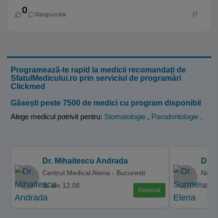
0
Raspunde
Programează-te rapid la medicii recomandați de
SfatulMedicului.ro prin serviciul de programări
Clickmed
Găsești peste 7500 de medici cu program disponibil
Alege medicul potrivit pentru:
Stomatologie
,
Parodontologie
.
Dr. Mihaitescu Andrada
Dr. 
Centrul Medical Atena - Bucuresti
NoaDe
📅 din 12.08
📅 di
Rezervă