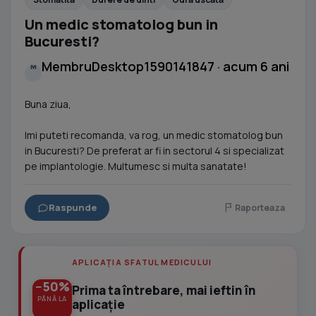
Un medic stomatolog bun in
Bucuresti?
MembruDesktop1590141847 · acum 6 ani
M
Buna ziua,
Imi puteti recomanda, va rog, un medic stomatolog bun
in Bucuresti? De preferat ar fi in sectorul 4 si specializat
pe implantologie. Multumesc si multa sanatate!
Raspunde
Raporteaza
APLICAȚIA SFATUL MEDICULUI
−50%
Prima ta întrebare, mai ieftin în
PÂNĂ LA
aplicație