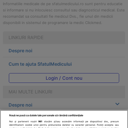
Informatiile medicale de pe sfatulmedicului.ro sunt pentru educatie
si informare si nu inlocuiesc consultul sau diagnosticul medical. Este
recomandat sa consultati fie medicul Dvs., fie unul din medicii
disponibili in sistemul de programare la medic Clickmed.
LINKURI RAPIDE
Despre noi
Cum te ajuta SfatulMedicului
Login / Cont nou
MAI MULTE LINKURI
Despre noi
Nouă ne pasă ca datele tale personale să rămână confidențiale
Legal
Noi și partenerii noștri
961
stocăm și/sau accesăm informații pe dispozitivul dvs., precum
identificatorii cookie unici pentru prelucrarea datelor cu caracter personal. Puteți accepta sau