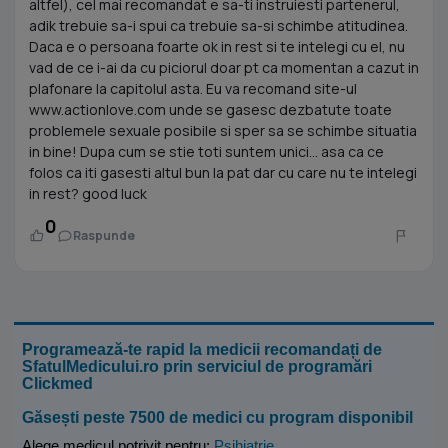
altfel), cel mai recomandat e sa-ti instruiesti partenerul,
adik trebuie sa-i spui ca trebuie sa-si schimbe atitudinea.
Daca e o persoana foarte ok in rest si te intelegi cu el, nu
vad de ce i-ai da cu piciorul doar pt ca momentan a cazut in
plafonare la capitolul asta. Eu va recomand site-ul
www.actionlove.com unde se gasesc dezbatute toate
problemele sexuale posibile si sper sa se schimbe situatia
in bine! Dupa cum se stie toti suntem unici... asa ca ce
folos ca iti gasesti altul bun la pat dar cu care nu te intelegi
in rest? good luck
0
Raspunde
Programează-te rapid la medicii recomandați de
SfatulMedicului.ro prin serviciul de programări
Clickmed
Găsești peste 7500 de medici cu program disponibil
Alege medicul potrivit pentru:
Psihiatrie
,
.