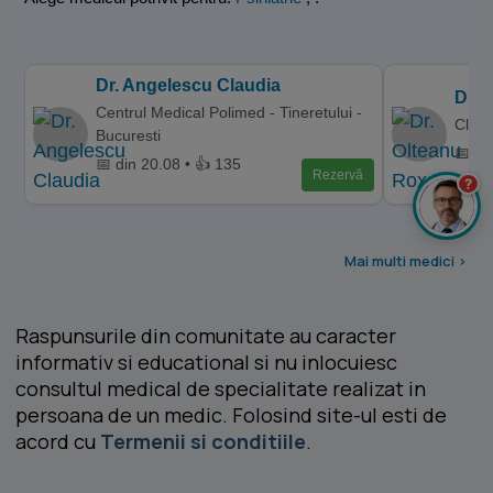
Dr. Angelescu Claudia
Dr. 
Centrul Medical Polimed - Tineretului -
Clini
Bucuresti
📅 di
📅 din 20.08 • 👍 135
Rezervă
?
Mai multi medici >
Raspunsurile din comunitate au caracter
informativ si educational si nu inlocuiesc
consultul medical de specialitate realizat in
persoana de un medic. Folosind site-ul esti de
acord cu
Termenii si conditiile
.