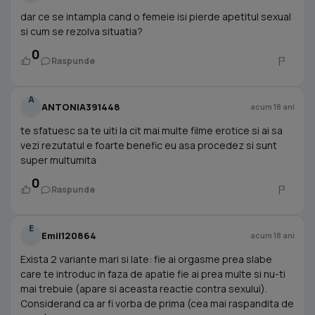
dar ce se intampla cand o femeie isi pierde apetitul sexual
si cum se rezolva situatia?
0
Raspunde
A
ANTONIA391448
acum 18 ani
te sfatuesc sa te uiti la cit mai multe filme erotice si ai sa
vezi rezutatul e foarte benefic eu asa procedez si sunt
super multumita
0
Raspunde
E
Emil120864
acum 18 ani
Exista 2 variante mari si late: fie ai orgasme prea slabe
care te introduc in faza de apatie fie ai prea multe si nu-ti
mai trebuie (apare si aceasta reactie contra sexului).
Considerand ca ar fi vorba de prima (cea mai raspandita de