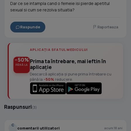
Dar ce se intampla cand o femeie isi pierde apetitul
sexual si cum se rezolva situatia?
Raspunde
Raporteaza
APLICAȚIA SFATUL MEDICULUI
−50%
Prima ta întrebare, mai ieftin în
PÂNĂ LA
aplicație
Descarcă aplicația și pune prima întrebare cu
până la
−50%
reducere.
Raspunsuri
(3)
C
comentarii utilizatori
acum 18 ani