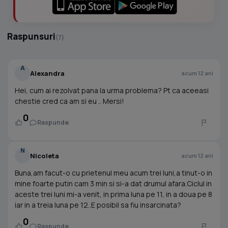
Raspunsuri
(7)
A
Alexandra
acum 12 ani
Hei, cum ai rezolvat pana la urma problema? Pt ca aceeasi
chestie cred ca am si eu .. Mersi!
0
Raspunde
N
Nicoleta
acum 12 ani
Buna,am facut-o cu prietenul meu acum trei luni,a tinut-o in
mine foarte putin cam 3 min si si-a dat drumul afara.Ciclul in
aceste trei luni mi-a venit, in prima luna pe 11, in a doua pe 8
iar in a treia luna pe 12..E posibil sa fiu insarcinata?
0
Raspunde