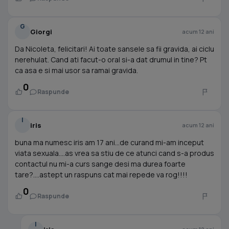
G
Giorgi
acum 12 ani
Da Nicoleta, felicitari! Ai toate sansele sa fii gravida, ai ciclu
nerehulat. Cand ati facut-o oral si-a dat drumul in tine? Pt
ca asa e si mai usor sa ramai gravida.
0
Raspunde
I
iris
acum 12 ani
buna ma numesc iris am 17 ani...de curand mi-am inceput
viata sexuala....as vrea sa stiu de ce atunci cand s-a produs
contactul nu mi-a curs sange desi ma durea foarte
tare?....astept un raspuns cat mai repede va rog!!!!
0
Raspunde
I