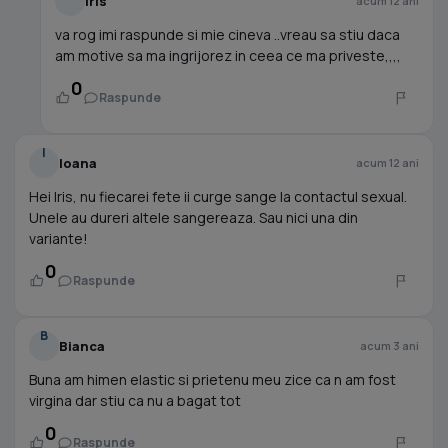
iris
acum 12 ani
va rog imi raspunde si mie cineva ..vreau sa stiu daca
am motive sa ma ingrijorez in ceea ce ma priveste,,,,
0
Raspunde
I
Ioana
acum 12 ani
Hei Iris, nu fiecarei fete ii curge sange la contactul sexual.
Unele au dureri altele sangereaza. Sau nici una din
variante!
0
Raspunde
B
Bianca
acum 3 ani
Buna am himen elastic si prietenu meu zice ca n am fost
virgina dar stiu ca nu a bagat tot
0
Raspunde