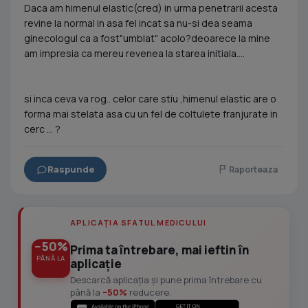
Daca am himenul elastic(cred) in urma penetrarii acesta
revine la normal in asa fel incat sa nu-si dea seama
ginecologul ca a fost"umblat" acolo?deoarece la mine
am impresia ca mereu revenea la starea initiala....
si inca ceva va rog.. celor care stiu ,himenul elastic are o
forma mai stelata asa cu un fel de coltulete franjurate in
cerc ... ?
Raspunde
Raporteaza
APLICAȚIA SFATUL MEDICULUI
−50%
Prima ta întrebare, mai ieftin în
PÂNĂ LA
aplicație
Descarcă aplicația și pune prima întrebare cu
până la
−50%
reducere.