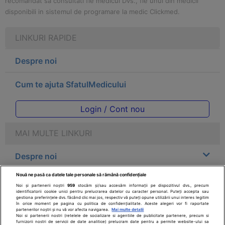
recomandat sa consultati fie medicul Dvs., fie unul din medicii
disponibili in sistemul de programare la medic Clickmed.
LINKURI RAPIDE
Despre noi
Cum te ajuta SfatulMedicului
Login / Cont nou
MAI MULTE LINKURI
Despre noi
Nouă ne pasă ca datele tale personale să rămână confidențiale
Legal
Noi și partenerii noștri
959
stocăm și/sau accesăm informații pe dispozitivul dvs., precum
identificatorii cookie unici pentru prelucrarea datelor cu caracter personal. Puteți accepta sau
gestiona preferințele dvs. făcând clic mai jos, respectiv vă puteți opune utilizării unui interes legitim
Drepturile consumatorului
în orice moment pe pagina cu politica de confidențialitate. Aceste alegeri vor fi raportate
partenerilor noștri și nu vă vor afecta navigarea.
Mai multe detalii
Noi si partenerii nostri (retelele de socializare si agentiile de publicitate partenere, precum si
furnizorii nostri de servicii de date analitice) prelucram date pentru a permite website-ului sa