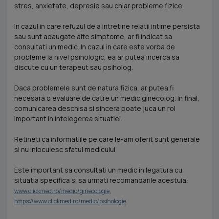
stres, anxietate, depresie sau chiar probleme fizice.
In cazul in care refuzul de a intretine relatii intime persista
sau sunt adaugate alte simptome, ar fi indicat sa
consultati un medic. In cazul in care este vorba de
probleme la nivel psihologic, ea ar putea incerca sa
discute cu un terapeut sau psiholog.
Daca problemele sunt de natura fizica, ar putea fi
necesara o evaluare de catre un medic ginecolog. In final,
comunicarea deschisa si sincera poate juca un rol
important in intelegerea situatiei.
Retineti ca informatiile pe care le-am oferit sunt generale
si nu inlocuiesc sfatul medicului.
Este important sa consultati un medic in legatura cu
situatia specifica si sa urmati recomandarile acestuia:
,
www.clickmed.ro/medic/ginecologie
https://www.clickmed.ro/medic/psihologie