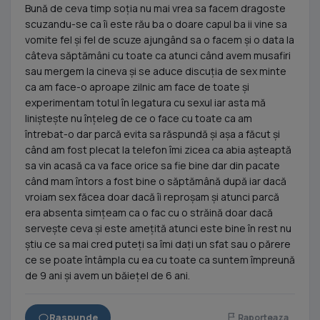
Bună de ceva timp soția nu mai vrea sa facem dragoste
scuzandu-se ca îi este rău ba o doare capul ba ii vine sa
vomite fel și fel de scuze ajungând sa o facem și o data la
câteva săptămâni cu toate ca atunci când avem musafiri
sau mergem la cineva și se aduce discuția de sex minte
ca am face-o aproape zilnic am face de toate și
experimentam totul în legatura cu sexul iar asta mă
liniștește nu înțeleg de ce o face cu toate ca am
întrebat-o dar parcă evita sa răspundă și așa a făcut și
când am fost plecat la telefon îmi zicea ca abia așteaptă
sa vin acasă ca va face orice sa fie bine dar din pacate
când mam întors a fost bine o săptămână după iar dacă
vroiam sex făcea doar dacă îi reproșam și atunci parcă
era absenta simțeam ca o fac cu o străină doar dacă
servește ceva și este amețită atunci este bine în rest nu
știu ce sa mai cred puteți sa îmi dați un sfat sau o părere
ce se poate întâmpla cu ea cu toate ca suntem împreună
de 9 ani și avem un băiețel de 6 ani.
Raspunde
Raporteaza