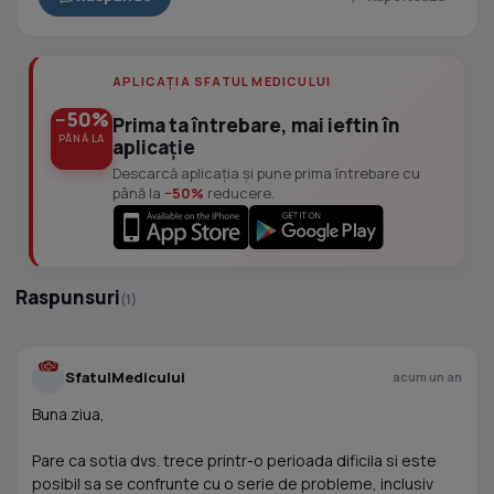
APLICAȚIA SFATUL MEDICULUI
−50%
Prima ta întrebare, mai ieftin în
PÂNĂ LA
aplicație
Descarcă aplicația și pune prima întrebare cu
până la
−50%
reducere.
Raspunsuri
(1)
SfatulMedicului
acum un an
Buna ziua,
Pare ca sotia dvs. trece printr-o perioada dificila si este
posibil sa se confrunte cu o serie de probleme, inclusiv