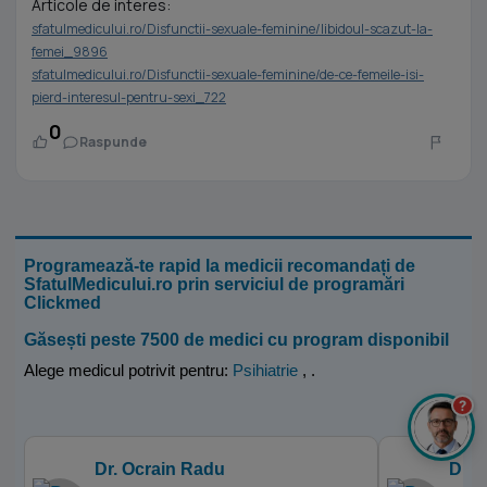
Articole de interes:
sfatulmedicului.ro/Disfunctii-sexuale-feminine/libidoul-scazut-la-
femei_9896
sfatulmedicului.ro/Disfunctii-sexuale-feminine/de-ce-femeile-isi-
pierd-interesul-pentru-sexi_722
0
Raspunde
Programează-te rapid la medicii recomandați de
SfatulMedicului.ro prin serviciul de programări
Clickmed
Găsești peste 7500 de medici cu program disponibil
Alege medicul potrivit pentru:
Psihiatrie
,
.
?
Dr. Ocrain Radu
Dr. 