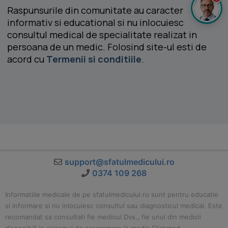
Raspunsurile din comunitate au caracter
informativ si educational si nu inlocuiesc
consultul medical de specialitate realizat in
persoana de un medic. Folosind site-ul esti de
acord cu
Termenii si conditiile
.
support@sfatulmedicului.ro
0374 109 268
Informatiile medicale de pe sfatulmedicului.ro sunt pentru educatie
si informare si nu inlocuiesc consultul sau diagnosticul medical. Este
recomandat sa consultati fie medicul Dvs., fie unul din medicii