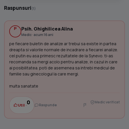
Raspunsuri
(1)
P
Psih. Ghighilicea Alina
Medic · acum 16 ani
pe fiecare buletin de analize ar trebui sa existe in partea
dreapta si valorile normale de incadrare a fiecarei analize.
cel putin eu asa primesc rezultatele de la Synevo. ti-as
recomanda sa mergi acolo pentru analize, in cazul in care
ai posibilitatea. poti de asemenea sa intrebi medicul de
familie sau ginecologul la care mergi.
multa sanatate
0
Medic verificat
Util ·
Raspunde