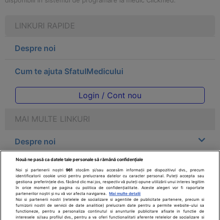
disponibili in sistemul de programare la medic Clickmed.
LINKURI RAPIDE
Despre noi
Cum te ajuta SfatulMedicului
Login / Cont nou
MAI MULTE LINKURI
Despre noi
Nouă ne pasă ca datele tale personale să rămână confidențiale
Legal
Noi și partenerii noștri
961
stocăm și/sau accesăm informații pe dispozitivul dvs., precum
identificatorii cookie unici pentru prelucrarea datelor cu caracter personal. Puteți accepta sau
gestiona preferințele dvs. făcând clic mai jos, respectiv vă puteți opune utilizării unui interes legitim
Drepturile consumatorului
în orice moment pe pagina cu politica de confidențialitate. Aceste alegeri vor fi raportate
partenerilor noștri și nu vă vor afecta navigarea.
Mai multe detalii
Noi si partenerii nostri (retelele de socializare si agentiile de publicitate partenere, precum si
furnizorii nostri de servicii de date analitice) prelucram date pentru a permite website-ului sa
Parteneri
functioneze, pentru a personaliza continutul si anunturile publicitare afisate in functie de
interesele si/sau profilul dvs., pentru a va oferi functionalitati aferente retelelor de socializare si