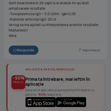
Sunt insarcinata in 26 sapt.si la analize mi-au iesit
urmatoarele rezultate:
-Toxoplasmoza:IgG < 5,0 UI/ml - IgM 0,05
-Rubeole:anticorpi IgG: 20 UI
Va rog sa ma ajutati cu interpretarea acestor rezultate.
Multumesc!
Alina
Raspunde
Raporteaza
APLICAȚIA SFATUL MEDICULUI
−50%
Prima ta întrebare, mai ieftin în
PÂNĂ LA
aplicație
Descarcă aplicația și pune prima întrebare cu
până la
−50%
reducere.