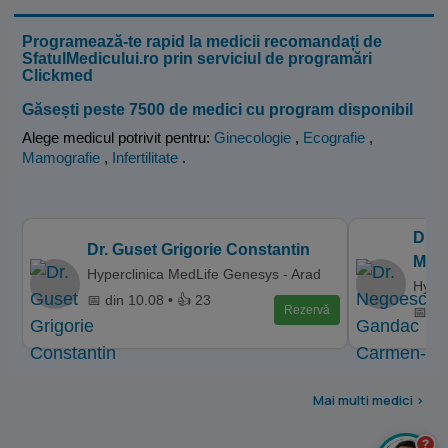
Programează-te rapid la medicii recomandați de
SfatulMedicului.ro prin serviciul de programări
Clickmed
Găsești peste 7500 de medici cu program disponibil
Alege medicul potrivit pentru:
Ginecologie
,
Ecografie
,
Mamografie
,
Infertilitate
.
Dr.
Dr. Guset Grigorie Constantin
Miha
Hyperclinica MedLife Genesys - Arad
Hyper
📅 din 10.08 • 👍 23
Rezervă
📅 di
Mai multi medici >
?