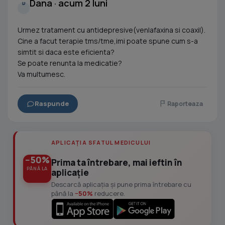
Dana · acum 2 luni
D
Urmez tratament cu antidepresive(venlafaxina si coaxil).
Cine a facut terapie tms/tme,imi poate spune cum s-a
simtit si daca este eficienta?
Se poate renunta la medicatie?
Va multumesc.
Raspunde
Raporteaza
APLICAȚIA SFATUL MEDICULUI
−50%
Prima ta întrebare, mai ieftin în
PÂNĂ LA
aplicație
Descarcă aplicația și pune prima întrebare cu
până la
−50%
reducere.