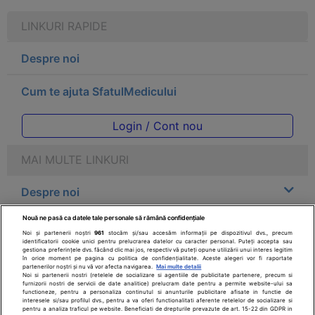
LINKURI RAPIDE
Despre noi
Cum te ajuta SfatulMedicului
Login / Cont nou
MAI MULTE LINKURI
Despre noi
Nouă ne pasă ca datele tale personale să rămână confidențiale
Legal
Noi și partenerii noștri
961
stocăm și/sau accesăm informații pe dispozitivul dvs., precum
identificatorii cookie unici pentru prelucrarea datelor cu caracter personal. Puteți accepta sau
gestiona preferințele dvs. făcând clic mai jos, respectiv vă puteți opune utilizării unui interes legitim
Drepturile consumatorului
în orice moment pe pagina cu politica de confidențialitate. Aceste alegeri vor fi raportate
partenerilor noștri și nu vă vor afecta navigarea.
Mai multe detalii
Noi si partenerii nostri (retelele de socializare si agentiile de publicitate partenere, precum si
furnizorii nostri de servicii de date analitice) prelucram date pentru a permite website-ului sa
Parteneri
functioneze, pentru a personaliza continutul si anunturile publicitare afisate in functie de
interesele si/sau profilul dvs., pentru a va oferi functionalitati aferente retelelor de socializare si
pentru a analiza traficul pe website. Beneficiati de drepturile prevazute de art. 15-22 din GDPR in