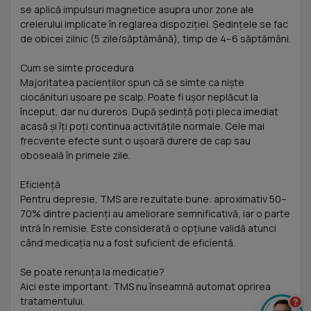
se aplică impulsuri magnetice asupra unor zone ale
creierului implicate în reglarea dispoziției. Ședințele se fac
de obicei zilnic (5 zile/săptămână), timp de 4–6 săptămâni.
Cum se simte procedura
Majoritatea pacienților spun că se simte ca niște
ciocănituri ușoare pe scalp. Poate fi ușor neplăcut la
început, dar nu dureros. După ședință poți pleca imediat
acasă și îți poți continua activitățile normale. Cele mai
frecvente efecte sunt o ușoară durere de cap sau
oboseală în primele zile.
Eficiență
Pentru depresie, TMS are rezultate bune: aproximativ 50–
70% dintre pacienți au ameliorare semnificativă, iar o parte
intră în remisie. Este considerată o opțiune validă atunci
când medicația nu a fost suficient de eficientă.
Se poate renunța la medicație?
Aici este important: TMS nu înseamnă automat oprirea
tratamentului.
?