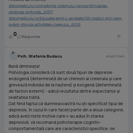
sfatulmedicului.ro/Anatomia-sistemului-nervos/stimularea-
cerebrala-profunda_20371
sfatulmedicului.ro/Educatie-pentru-sanatate/100-moduri-prin-care-
putem-stimula-activitatea-creierului_6209
0
Raspunde
P
Psih. Stefania Budacu
acum 2 luni
Bună dimineața!
Psihologia consideră că sunt două tipuri de depresie:
endogenă (determinată de un chimism al creierului și care
grevează individul de la naștere) și exogenă (determinată
de factori externi) - adică rezultatul dintre expectanțe și
realitatea trăită.
Dat fiind faptul că dumneavoastră nu ați specificat tipul de
depresie, în cazul în care faceți parte din a doua categorie,
adică aveți niste motive care v-au adus în starea
depresivă, vă recomand psihoterapie cognitiv-
comportamentală care are caracteristici specifice: se