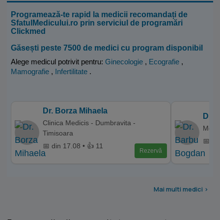
Programează-te rapid la medicii recomandați de
SfatulMedicului.ro prin serviciul de programări
Clickmed
Găsești peste 7500 de medici cu program disponibil
Alege medicul potrivit pentru:
Ginecologie
,
Ecografie
,
Mamografie
,
Infertilitate
.
Dr. Borza Mihaela
Dr. 
Clinica Medicis - Dumbravita -
Memor
Timisoara
📅 di
📅 din 17.08 • 👍 11
Rezervă
Mai multi medici >