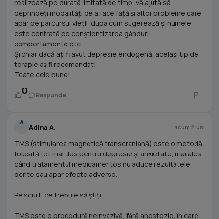
realizează pe durată limitată de timp, vă ajută să
deprindeți modalități de a face față și altor probleme care
apar pe parcursul vieții, dupa cum sugerează și numele
este centrată pe conștientizarea gânduri-
comportamente etc.
Și chiar dacă ați fi avut depresie endogenă, același tip de
terapie aș fi recomandat!
Toate cele bune!
0
Raspunde
A
Adina A.
acum 2 luni
TMS (stimularea magnetică transcraniană) este o metodă
folosită tot mai des pentru depresie și anxietate, mai ales
când tratamentul medicamentos nu aduce rezultatele
dorite sau apar efecte adverse.
Pe scurt, ce trebuie să știți:
TMS este o procedură neinvazivă, fără anestezie, în care