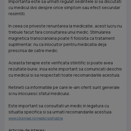
Importanta este sa urmati regulat sedintele si sa discutati
cu medicul dvs despre orice simptom sau efect secundar
resimtiti.
In ceea ce priveste renuntarea la medicatie, acest lucru nu
trebuie facut fara consultarea unui medic. Stimularea
magnetica transcraniana poate fi folosita ca tratament
suplimentar, nu ca inlocuitor pentru medicatia deja
prescrisa de catre medic.
Aceasta terapie este verificata stiintific si poate avea
rezultate bune, insa este important sa comunicati deschis
cu medicul si sa respectati toate recomandarile acestuia.
Retineti ca informatiile pe care le-am oferit sunt generale
si nu inlocuiesc sfatul medicului.
Este important sa consultati un medic in legatura cu
situatia specifica si sa urmati recomandarile acestuia:
www.clickmed.ro/medic/psihiatrie
Articole de interes: