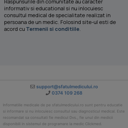
Raspunsurile din comunitate au caracter
informativ si educational si nu inlocuiesc
consultul medical de specialitate realizat in
persoana de un medic. Folosind site-ul esti de
acord cu
Termenii si conditiile
.
support@sfatulmedicului.ro
0374 109 268
Informatiile medicale de pe sfatulmedicului.ro sunt pentru educatie
si informare si nu inlocuiesc consultul sau diagnosticul medical. Este
recomandat sa consultati fie medicul Dvs., fie unul din medicii
disponibili in sistemul de programare la medic Clickmed.