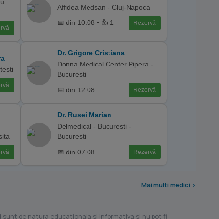
cu
Affidea Medsan - Cluj-Napoca
📅 din 10.08 • 👍 1
Rezervă
rvă
Dr. Grigore Cristiana
ra
Donna Medical Center Pipera -
testi
Bucuresti
rvă
📅 din 12.08
Rezervă
Dr. Rusei Marian
Delmedical - Bucuresti -
sita
Bucuresti
📅 din 07.08
rvă
Rezervă
Mai multi medici >
i sunt de natura educationala si informativa si nu pot fi