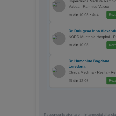
Hyperclinica MedLife Ramni
Valcea - Ramnicu Valcea
📅 din 10.08 • 👍 4
Reze
Dr. Dulugeac Irina Alexand
NORD Muntenia Hospital - Pi
📅 din 10.08
Reze
Dr. Humeniuc Bogdana
Loredana
Clinica Medima - Resita - Re
📅 din 12.08
Reze
Raspunsurile oferite prin intermediul site-ulu