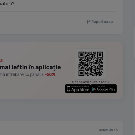
ate fi?
Raporteaza
UI
mai ieftin în aplicație
ima întrebare cu până la
−50%
Scanează cu telefonul
acum un an