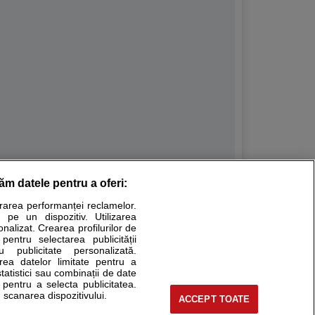
răm datele pentru a oferi:
Stiri medicale
urarea performanței reclamelor.
 pe un dispozitiv. Utilizarea
ucational. Ele nu pot substitui consultul medical direct si
onalizat. Crearea profilurilor de
a consultati fie medicul Dvs., fie unul dintre medicii pe care
 pentru selectarea publicității
u publicitate personalizată.
area datelor limitate pentru a
statistici sau combinații de date
e pentru a selecta publicitatea.
tru pacient
 scanarea dispozitivului.
ACCEPT TOATE
nici si cabinete