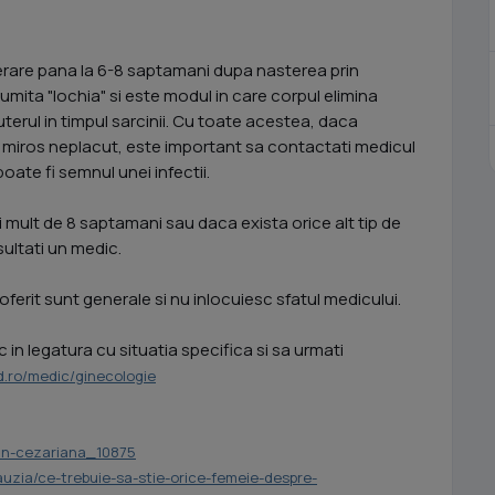
gerare pana la 6-8 saptamani dupa nasterea prin
ita "lochia" si este modul in care corpul elimina
terul in timpul sarcinii. Cu toate acestea, daca
n miros neplacut, este important sa contactati medicul
te fi semnul unei infectii.
mult de 8 saptamani sau daca exista orice alt tip de
ultati un medic.
oferit sunt generale si nu inlocuiesc sfatul medicului.
in legatura cu situatia specifica si sa urmati
.ro/medic/ginecologie
rin-cezariana_10875
lauzia/ce-trebuie-sa-stie-orice-femeie-despre-