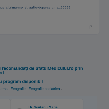
-lauzia/prima-menstruatie-dupa-sarcina_20533
i recomandați de SfatulMedicului.ro prin
ed
u program disponibil
terna
,
Ecografie
,
Ecografie pediatrica
.
Dr. Scutariu Maria