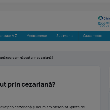
programa
7500 de 
anatate A-Z
Medicamente
Suplimente
Cauta medic
ună seara am născut prin cezariană?
ut prin cezariană?
cut prin cezariană și acum am observat 3piete de