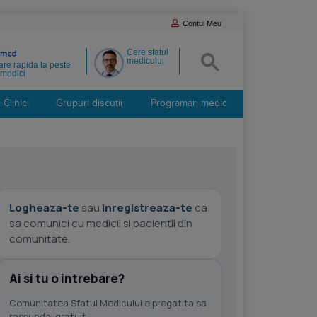
Contul Meu
Cere sfatul
medicului
re rapida la peste
medici
Clinici
Grupuri discutii
Programari medic
Logheaza-te
sau
inregistreaza-te
ca
sa comunici cu medicii si pacientii din
comunitate.
Ai si tu o intrebare?
Comunitatea Sfatul Medicului e pregatita sa
raspunda, gratuit.