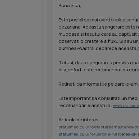
Buna ziua,
Este posibil sa mai aveti o mica san
cezariana. Aceasta sangerare este num
mucoasa si tesutul care au captusit u
observati o crestere a fluxului sau u
dumneavoastra, deoarece aceasta poa
Totusi, daca sangerarea persista mai 
disconfort, este recomandat sa cons
Retineti ca informatiile pe care le-am 
Este important sa consultati un medic 
recomandarile acestuia:
www.clickmed
Articole de interes:
sfatulmedicului.ro/Nasterea/nasterea-p
sfatulmedicului.ro/Sarcina--nasterea-si-