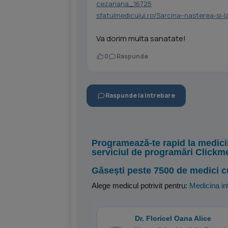
cezariana_16725
sfatulmedicului.ro/Sarcina--nasterea-si
Va dorim multa sanatate!
0
Raspunde
Raspunde la intrebare
Programează-te rapid la medici
serviciul de programări Clickm
Găsești peste 7500 de medici c
Alege medicul potrivit pentru:
Medicina in
Dr. Floricel Oana Alice