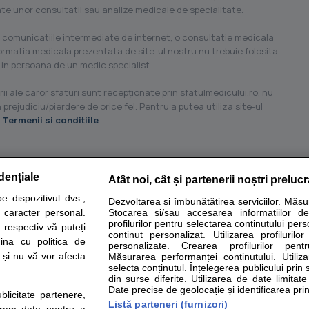
ilate unor consultatii sau analize medicale de specialitate.
 comunicatiile intermediate de internet, o consultatie medicala
formatia medicala prezentata de site-ul nostru nu trebuie folosita
 in persoana de un medic specialist.
ii ale caror sfaturi sunt recepţionate prin sfatulmedicului.ro, nu
 prejudiciu/pierdere de orice fel. Pentru a putea utiliza site-ul
u
Termenii si conditiile
.
dențiale
Atât noi, cât și partenerii noștri preluc
tare analize
Specialitati medicale
Boli si afectiuni
Calculatoare
 dispozitivul dvs.,
Dezvoltarea și îmbunătățirea serviciilor. Măs
u caracter personal.
Stocarea și/sau accesarea informațiilor de
e informatii despre sanatate disponibile pe sfatulmedicului.ro au scop informativ si ed
profilurilor pentru selectarea conținutului pers
 respectiv vă puteți
analizelor medicale. Va sfatuim, ca pe langa informatia primita pe sfatulmedicului.ro s
conținut personalizat. Utilizarea profilurilor
ina cu politica de
personalizate. Crearea profilurilor pentr
ul de programari la medic Clickmed.
i și nu vă vor afecta
Măsurarea performanței conținutului. Utiliz
selecta conținutul. Înțelegerea publicului prin 
din surse diferite. Utilizarea de date limitat
Drepturile consumatorului
Parteneri
Pen
Date precise de geolocație și identificarea prin
ublicitate partenere,
Protectia consumatorilor -
Inscriere clinica
Cli
Listă parteneri (furnizori)