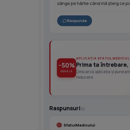
sânge pe hârtie când mă șterg ce po
Raspunde
APLICAȚIA SFATUL MEDICUL
Prima ta întrebare, 
−50%
Descarcă aplicația și pune pr
PÂNĂ LA
reducere.
Raspunsuri
(1)
SfatulMedicului