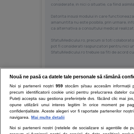
considerate, in nici o situatie, ca fiind asim
Datorita insusi modului in care functioneaza
amanuntita nu este posibila, prin urmare, in
ca alternativa a consultului medical realizat
SfatulMedicului.ro, precum si toti colaborator
pot fi considerati raspunzatori pentru nici un
SfatulMedicului.ro trebuie sa fiti de acord c
Nouă ne pasă ca datele tale personale să rămână confi
Resurse:
Autoevaluare simptome
Interpre
Noi și partenerii noștri
959
stocăm și/sau accesăm informații pe
precum identificatorii cookie unici pentru prelucrarea datelor c
Opiniile avizate ale medicilor, sfaturile si orice alt
Puteți accepta sau gestiona preferințele dvs. făcând clic mai jos,
nici diagnosticul stabilit in urma investigatiilor si 
opune utilizării unui interes legitim în orice moment pe pag
ii punem la dispozitie pentru programare in sistem
confidențialitate. Aceste alegeri vor fi raportate partenerilor noștr
navigarea.
Mai multe detalii
Despre noi
Legal
Noi si partenerii nostri (retelele de socializare si agentiile de p
Despre noi
Termeni si conditii