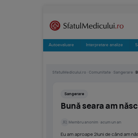
Autoevaluare
Interpretare analize
S
SfatulMedicului.ro
›
Comunitate
›
Sangerare
›
B
Sangerare
Bună seara am născ
Membru anonim · acum un an
Eu am aproape 2luni de când am năs