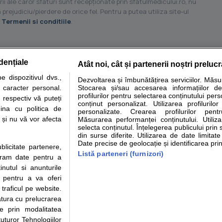
ii ale caror sfaturi sunt recepţionate prin sfatulmedicului.ro, nu
 prejudiciu/pierdere de orice fel. Pentru a putea utiliza site-ul
u
Termenii si conditiile
.
dențiale
Atât noi, cât și partenerii noștri preluc
tare analize
Specialitati medicale
Boli si afectiuni
Calculatoare
 dispozitivul dvs.,
Dezvoltarea și îmbunătățirea serviciilor. Măs
u caracter personal.
Stocarea și/sau accesarea informațiilor de
e informatii despre sanatate disponibile pe sfatulmedicului.ro au scop informativ si ed
profilurilor pentru selectarea conținutului pers
 respectiv vă puteți
analizelor medicale. Va sfatuim, ca pe langa informatia primita pe sfatulmedicului.ro s
conținut personalizat. Utilizarea profilurilor
ina cu politica de
personalizate. Crearea profilurilor pentr
ul de programari la medic Clickmed.
i și nu vă vor afecta
Măsurarea performanței conținutului. Utiliz
selecta conținutul. Înțelegerea publicului prin 
din surse diferite. Utilizarea de date limitat
Drepturile consumatorului
Parteneri
Pen
Date precise de geolocație și identificarea prin
ublicitate partenere,
Protectia consumatorilor -
Inscriere clinica
Cli
Listă parteneri (furnizori)
ucram date pentru a
ANPC
Creaza cont medic
Cau
nutul si anunturile
Solutionarea Alternativa a
Int
., pentru a va oferi
Litigiilor
Vid
 traficul pe website.
Parte din Grupul
Info consumator: 0800.080.999
Cli
atura cu prelucrarea
Formulare europene - CNAS
me
te prin modalitatea
Ministerul Sanatatii - ANMDM
uturor Tehnologiilor