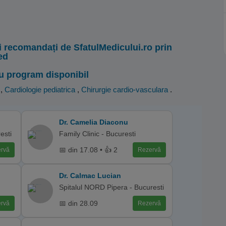
i recomandați de SfatulMedicului.ro prin
ed
u program disponibil
,
Cardiologie pediatrica
,
Chirurgie cardio-vasculara
.
Dr. Camelia Diaconu
esti
Family Clinic - Bucuresti
📅 din 17.08 • 👍 2
rvă
Rezervă
Dr. Calmac Lucian
Spitalul NORD Pipera - Bucuresti
📅 din 28.09
rvă
Rezervă