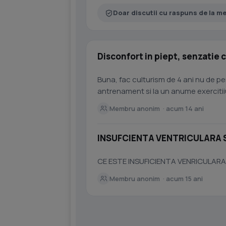
Doar discutii cu raspuns de la m
Disconfort in piept, senzatie c
Buna, fac culturism de 4 ani nu de performa
antrenament si la un anume exercitiiu
exercitiului am simptit...
Membru anonim · acum 14 ani
INSUFCIENTA VENTRICULARA
CE ESTE INSUFICIENTA VENRICULAR
Membru anonim · acum 15 ani