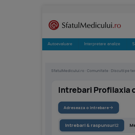
Autoevaluare
Interpretare analize
S
SfatulMedicului.ro
›
Comunitate
›
Discutii pe t
Intrebari Profilaxia
Adreseaza o intrebare
Intrebari & raspunsuri
2
Me