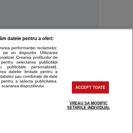
răm datele pentru a oferi:
Stiri medicale
urarea performanței reclamelor.
 pe un dispozitiv. Utilizarea
ucational. Ele nu pot substitui consultul medical direct si
onalizat. Crearea profilurilor de
a consultati fie medicul Dvs., fie unul dintre medicii pe care
 pentru selectarea publicității
u publicitate personalizată.
area datelor limitate pentru a
statistici sau combinații de date
e pentru a selecta publicitatea.
tru pacient
 scanarea dispozitivului.
ACCEPT TOATE
nici si cabinete
ta medic
reaba un medic
VREAU SA MODIFIC
support@sfatulmedicului.ro
SETARILE INDIVIDUAL
eoConsult
0374 109 268
ckmed - programari
dic