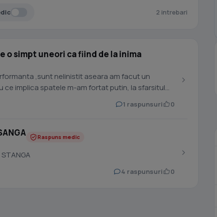
edic
2 intrebari
e o simpt uneori ca fiind de la inima
nta ,sunt nelinistit aseara am facut un
 ce implica spatele m-am fortat putin, la sfarsitul
1 raspunsuri
0
 SANGA
Raspuns medic
A STANGA
4 raspunsuri
0