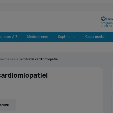
programa
7500 de 
anatate A-Z
Medicamente
Suplimente
Cauta medic
eme medicale
›
Profilaxia cardiomiopatiei
 cardiomiopatiei
dici
0