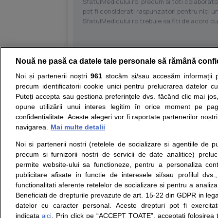
SfatulMedicului.ro, precum si toti colaborator
pot fi considerati raspunzatori pentru nici un
SfatulMedicului.ro trebuie sa fiti de acord c
Nouă ne pasă ca datele tale personale să rămână confi
Resurse:
Autoevaluare simptome
Interpre
Noi și partenerii noștri
961
stocăm și/sau accesăm informații pe
precum identificatorii cookie unici pentru prelucrarea datelor c
Opiniile avizate ale medicilor, sfaturile si orice alt
Puteți accepta sau gestiona preferințele dvs. făcând clic mai jos,
nici diagnosticul stabilit in urma investigatiilor si 
opune utilizării unui interes legitim în orice moment pe pag
ii punem la dispozitie pentru programare in sistem
confidențialitate. Aceste alegeri vor fi raportate partenerilor noștr
navigarea.
Mai multe detalii
Despre noi
Legal
Noi si partenerii nostri (retelele de socializare si agentiile de p
Despre noi
Termeni si conditii
precum si furnizorii nostri de servicii de date analitice) prel
Contact
Politica de
permite website-ului sa functioneze, pentru a personaliza conti
Intrebari frecvente
confidentialitate
publicitare afisate in functie de interesele si/sau profilul dvs
Consultanti
Politica de cookie
functionalitati aferente retelelor de socializare si pentru a analiza
medicali
Modifica Setarile Cookie
Beneficiati de drepturile prevazute de art. 15-22 din GDPR in leg
datelor cu caracter personal. Aceste drepturi pot fi exercita
indicata
. Prin click pe “ACCEPT TOATE”, acceptati folosirea t
aici