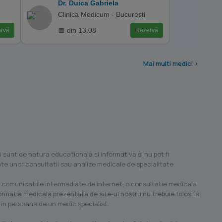
Dr. Duica Gabriela
Clinica Medicum - Bucuresti
📅 din 13.08
rvă
Rezervă
Mai multi medici >
i sunt de natura educationala si informativa si nu pot fi
ilate unor consultatii sau analize medicale de specialitate.
 comunicatiile intermediate de internet, o consultatie medicala
formatia medicala prezentata de site-ul nostru nu trebuie folosita
 in persoana de un medic specialist.