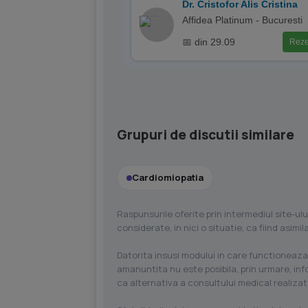
Dr. Cristofor Alis Cristina
Affidea Platinum - Bucuresti
📅 din 29.09
Reze
Grupuri de discutii similare
Cardiomiopatia
Raspunsurile oferite prin intermediul site-ulu
considerate, in nici o situatie, ca fiind asim
Datorita insusi modului in care functioneaza
amanuntita nu este posibila, prin urmare, in
ca alternativa a consultului medical realizat