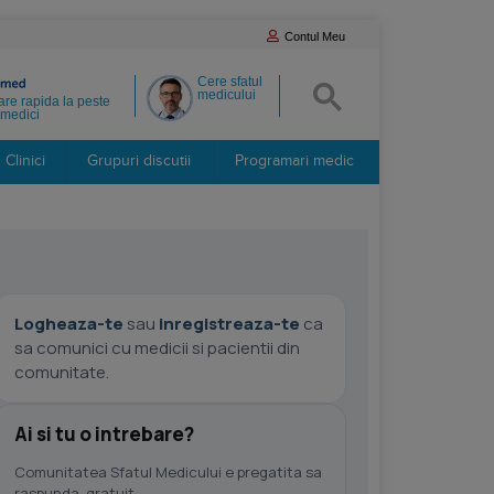
Contul Meu
Cere sfatul
medicului
re rapida la peste
medici
Clinici
Grupuri discutii
Programari medic
Logheaza-te
sau
inregistreaza-te
ca
sa comunici cu medicii si pacientii din
comunitate.
Ai si tu o intrebare?
Comunitatea Sfatul Medicului e pregatita sa
raspunda, gratuit.