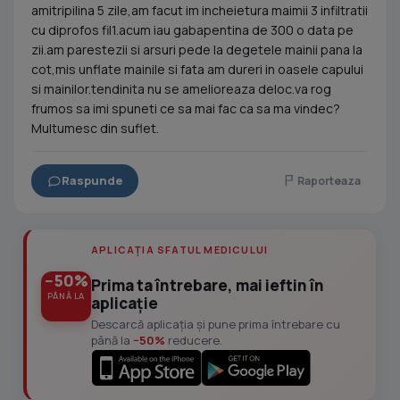
amitripilina 5 zile,am facut im incheietura maimii 3 infiltratii
cu diprofos fil1.acum iau gabapentina de 300 o data pe
zii.am parestezii si arsuri pede la degetele mainii pana la
cot,mis unflate mainile si fata am dureri in oasele capului
si mainilor.tendinita nu se amelioreaza deloc.va rog
frumos sa imi spuneti ce sa mai fac ca sa ma vindec?
Multumesc din suflet.
Raspunde
Raporteaza
APLICAȚIA SFATUL MEDICULUI
−50%
Prima ta întrebare, mai ieftin în
PÂNĂ LA
aplicație
Descarcă aplicația și pune prima întrebare cu
până la
−50%
reducere.