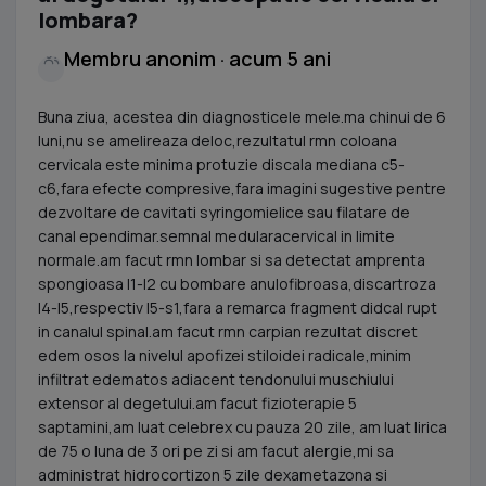
lombara?
Membru anonim · acum 5 ani
Buna ziua, acestea din diagnosticele mele.ma chinui de 6
luni,nu se amelireaza deloc,rezultatul rmn coloana
cervicala este minima protuzie discala mediana c5-
c6,fara efecte compresive,fara imagini sugestive pentre
dezvoltare de cavitati syringomielice sau filatare de
canal ependimar.semnal medularacervical in limite
normale.am facut rmn lombar si sa detectat amprenta
spongioasa l1-l2 cu bombare anulofibroasa,discartroza
l4-l5,respectiv l5-s1,fara a remarca fragment didcal rupt
in canalul spinal.am facut rmn carpian rezultat discret
edem osos la nivelul apofizei stiloidei radicale,minim
infiltrat edematos adiacent tendonului muschiului
extensor al degetului.am facut fizioterapie 5
saptamini,am luat celebrex cu pauza 20 zile, am luat lirica
de 75 o luna de 3 ori pe zi si am facut alergie,mi sa
administrat hidrocortizon 5 zile dexametazona si