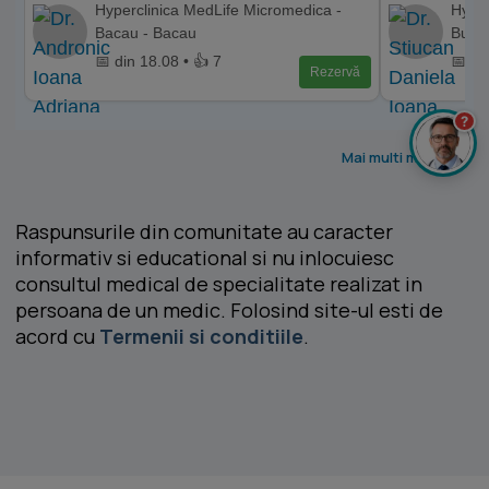
Hyperclinica MedLife Micromedica -
Hyper
Bacau - Bacau
Bucur
📅 din 18.08 • 👍 7
📅 di
Rezervă
?
Mai multi medici >
Raspunsurile din comunitate au caracter
informativ si educational si nu inlocuiesc
consultul medical de specialitate realizat in
persoana de un medic. Folosind site-ul esti de
acord cu
Termenii si conditiile
.