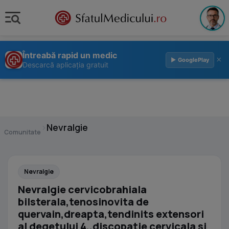
Întreabă rapid un medic
×
▶ GooglePlay
Descarcă aplicația gratuit
›
Nevralgie
Comunitate
Nevralgie
Nevralgie cervicobrahiala
bilsterala,tenosinovita de
quervain,dreapta,tendinits extensori
al degetului 4,,discopatie cervicala si