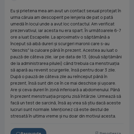
Eu și prietena mea am avut un contact sexual protejat în
urma căruia am descoperit pe lenjeria de pat o pată
umedă în locul unde a avut loc contactul. Am verificat
prezervativul, iar acesta nu era spart. În următoarele 6-7
ore a luat Escapelle. La aproximativ o săptămână a
început să aibă dureri și scurgeri maronii care s-au
"deschis" la culoare până în prezent. Acestea au luat o
pauză de câteva zile, iar pe data de 13, (două săptămâni
de la administrarea pilulei) când trebuia ca menstruația
să apară au revenit scurgerile, însă pentru doar 3 zile.
După o pauză de câteva zile au reînceput până în
prezent, însă sunt din ce în ce mai deschise și ușoare.
Are și ceva dureri în zonă inferioară a abdomenului. Până
în prezent menstruația propriu zisă întârzie. Urmează să
facă un test de sarcină, însă aș vrea să știu dacă aceste
lucruri sunt normale. Menționez că este destul de
stresată în ultima vreme și nu doar din motivul acesta.
Raspunde
Raporteaza