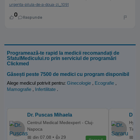
urgenta-pilula-de-a-doua-zi_1091
0
Raspunde
Programează-te rapid la medicii recomandați de
SfatulMedicului.ro prin serviciul de programări
Clickmed
Găsești peste 7500 de medici cu program disponibil
Alege medicul potrivit pentru:
Ginecologie
,
Ecografie
,
Mamografie
,
Infertilitate
.
Dr. Puscas Mihaela
Dr. 
Centrul Medical Medexpert - Cluj-
Hyper
Napoca
Timis
📅 din 07.08 • 👍 29
📅 di