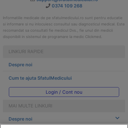
0374 109 268
Informatiile medicale de pe sfatulmedicului.ro sunt pentru educatie
si informare si nu inlocuiesc consultul sau diagnosticul medical. Este
recomandat sa consultati fie medicul Dvs., fie unul din medicii
disponibili in sistemul de programare la medic Clickmed.
LINKURI RAPIDE
Despre noi
Cum te ajuta SfatulMedicului
Login / Cont nou
MAI MULTE LINKURI
Despre noi