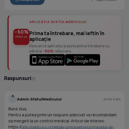
APLICAȚIA SFATUL MEDICULUI
−50%
Prima ta întrebare, mai ieftin în
PÂNĂ LA
aplicație
Descarcă aplicația și pune prima întrebare cu
până la
−50%
reducere.
Raspunsuri
(1)
A
Admin SfatulMedicului
acum 4 ani
Buna ziua,
Pentru a putea primi un raspuns adecvat va recomandam
sa mergeti la un control medical. Articol de interes:
https://
sfatulmedicului.ro/Metode-contraceptive/contraceptia-de-