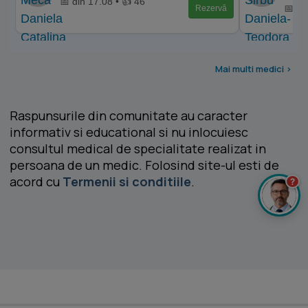
📅 din 17.08 • 👍 46
📅 di
Rezervă
Mai multi medici >
Raspunsurile din comunitate au caracter
informativ si educational si nu inlocuiesc
consultul medical de specialitate realizat in
persoana de un medic. Folosind site-ul esti de
acord cu
Termenii si conditiile
.
?