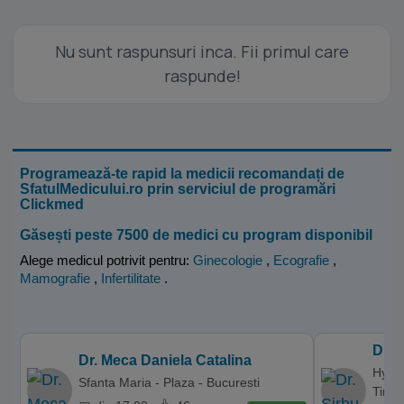
Nu sunt raspunsuri inca. Fii primul care
raspunde!
Programează-te rapid la medicii recomandați de
SfatulMedicului.ro prin serviciul de programări
Clickmed
Găsești peste 7500 de medici cu program disponibil
Alege medicul potrivit pentru:
Ginecologie
,
Ecografie
,
Mamografie
,
Infertilitate
.
Dr. 
Dr. Meca Daniela Catalina
Hyper
Sfanta Maria - Plaza - Bucuresti
Timis