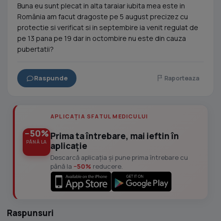
Buna eu sunt plecat in alta taraiar iubita mea este in
România am facut dragoste pe 5 august precizez cu
protectie si verificat si in septembire ia venit regulat de
pe 13 pana pe 19 dar in octombire nu este din cauza
pubertatii?
Raspunde
Raporteaza
APLICAȚIA SFATUL MEDICULUI
−50%
Prima ta întrebare, mai ieftin în
PÂNĂ LA
aplicație
Descarcă aplicația și pune prima întrebare cu
până la
−50%
reducere.
Raspunsuri