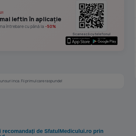
UI
mai ieftin în aplicație
ima întrebare cu până la
−50%
Scanează cu telefonul
nsuri inca. Fii primul care raspunde!
i recomandați de SfatulMedicului.ro prin