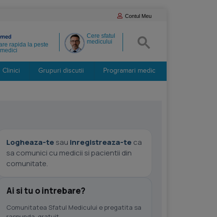
Contul Meu
Cere sfatul
medicului
re rapida la peste
medici
Clinici
Grupuri discutii
Programari medic
Logheaza-te
sau
inregistreaza-te
ca
sa comunici cu medicii si pacientii din
comunitate.
Ai si tu o intrebare?
Comunitatea Sfatul Medicului e pregatita sa
raspunda, gratuit.