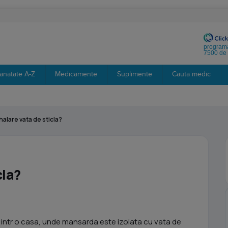
programa
7500 de 
anatate A-Z
Medicamente
Suplimente
Cauta medic
halare vata de sticla?
cla?
c intr o casa, unde mansarda este izolata cu vata de