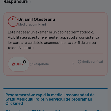
Raspunsuri
(1)
D
Dr. Emil Otesteanu
Medic · acum 14 ani
Este necesar un examen la un cabinet dermatologic.
Vizibilitatea acestor elemente , aspectul si consistenta
lor corelate cu datele anamnestice, va vor fi de un real
folos . Sanatate
0
Medic verificat
Util ·
Raspunde
Programează-te rapid la medicii recomandați de
SfatulMedicului.ro prin serviciul de programări
Clickmed