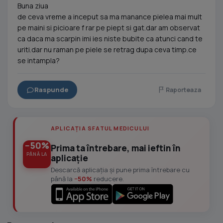
Buna ziua
de ceva vreme a inceput sa ma manance pielea mai mult
pe maini si picioare f rar pe piept si gat.dar am observat
ca daca ma scarpin imi ies niste bubite ca atunci cand te
uriti.dar nu raman pe piele se retrag dupa ceva timp.ce
se intampla?
Raspunde
Raporteaza
APLICAȚIA SFATUL MEDICULUI
−50%
Prima ta întrebare, mai ieftin în
PÂNĂ LA
aplicație
Descarcă aplicația și pune prima întrebare cu
până la
−50%
reducere.