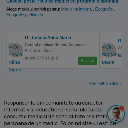
Găsești peste 7500 de medici cu program disponibil
Alege medicul potrivit pentru:
Medicina interna
,
Ecografie
,
Ecografie pediatrica
.
Dr. Lescai Alina Maria
Dr. 
Centrul medical ReumaDiagnostic
Affid
Policlinik - Galati
📅 di
📅 din 17.08 • 👍 2
Rezervă
Mai multi medici >
Raspunsurile din comunitate au caracter
?
informativ si educational si nu inlocuiesc
consultul medical de specialitate realizat in
persoana de un medic. Folosind site-ul esti de