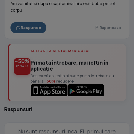
Am vomitat si dupa o saptamina mi.a esit bube pe tot
corpu
Raspunde
Raporteaza
APLICAȚIA SFATUL MEDICULUI
−50%
Prima ta întrebare, mai ieftin în
PÂNĂ LA
aplicație
Descarcă aplicația și pune prima întrebare cu
până la
−50%
reducere.
Raspunsuri
Nu sunt raspunsuri inca. Fii primul care