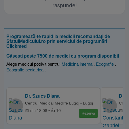
raspunde!
Programează-te rapid la medicii recomandați de
SfatulMedicului.ro prin serviciul de programări
Clickmed
Găsești peste 7500 de medici cu program disponibil
Alege medicul potrivit pentru:
Medicina interna
,
Ecografie
,
Ecografie pediatrica
.
Dr. Szucs Diana
Dr. 
Centrul Medical Medlife Lugoj - Lugoj
Clini
📅 din 18.08 • 👍 10
📅 di
Rezervă