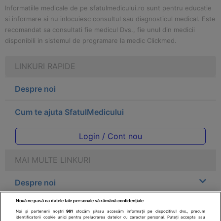
Informatiile medicale de pe sfatulmedicului.ro sunt pentru educatie
si informare si nu inlocuiesc consultul sau diagnosticul medical. Este
recomandat sa consultati fie medicul Dvs., fie unul din medicii
disponibili in sistemul de programare la medic Clickmed.
LINKURI RAPIDE
Despre noi
Cum te ajuta SfatulMedicului
Login / Cont nou
MAI MULTE LINKURI
Despre noi
Nouă ne pasă ca datele tale personale să rămână confidențiale
Legal
Noi și partenerii noștri
961
stocăm și/sau accesăm informații pe dispozitivul dvs., precum
identificatorii cookie unici pentru prelucrarea datelor cu caracter personal. Puteți accepta sau