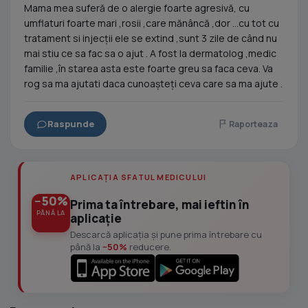
Mama mea suferă de o alergie foarte agresivă, cu
umflaturi foarte mari ,rosii ,care mănâncă ,dor ...cu tot cu
tratament si injecții ele se extind ,sunt 3 zile de când nu
mai stiu ce sa fac sa o ajut . A fost la dermatolog ,medic
familie ,în starea asta este foarte greu sa faca ceva. Va
rog sa ma ajutati daca cunoașteți ceva care sa ma ajute .
Raspunde
Raporteaza
APLICAȚIA SFATUL MEDICULUI
−50%
Prima ta întrebare, mai ieftin în
PÂNĂ LA
aplicație
Descarcă aplicația și pune prima întrebare cu
până la
−50%
reducere.