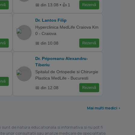
📅 din 13.08 • 👍 1
rvă
Rezervă
Dr. Lantos Filip
Hyperclinica MedLife Craiova Km
0 - Craiova
📅 din 10.08
rvă
Rezervă
Dr. Priporeanu Alexandru-
Tiberiu
Spitalul de Ortopedie si Chirurgie
Plastica MedLife - Bucuresti
rvă
📅 din 12.08
Rezervă
Mai multi medici >
i sunt de natura educationala si informativa si nu pot fi
ilate unor consultatii sau analize medicale de specialitate.