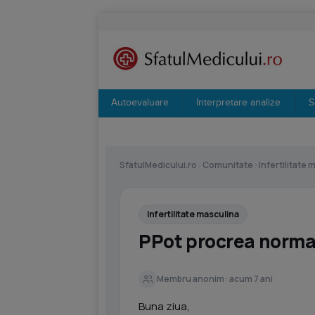
Autoevaluare
Interpretare analize
S
SfatulMedicului.ro
›
Comunitate
›
Infertilitate 
Infertilitate masculina
PPot procrea normal
Membru anonim · acum 7 ani
Buna ziua,