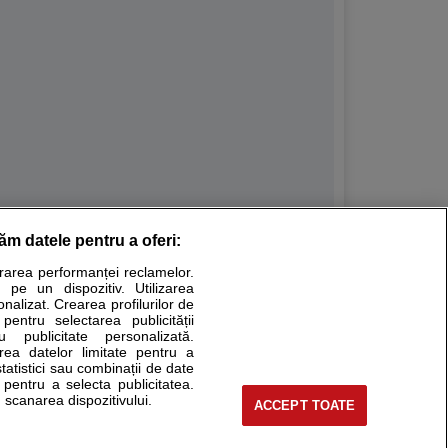
răm datele pentru a oferi:
Stiri medicale
urarea performanței reclamelor.
 pe un dispozitiv. Utilizarea
ucational. Ele nu pot substitui consultul medical direct si
onalizat. Crearea profilurilor de
a consultati fie medicul Dvs., fie unul dintre medicii pe care
 pentru selectarea publicității
u publicitate personalizată.
area datelor limitate pentru a
statistici sau combinații de date
e pentru a selecta publicitatea.
tru pacient
 scanarea dispozitivului.
ACCEPT TOATE
nici si cabinete
ta medic