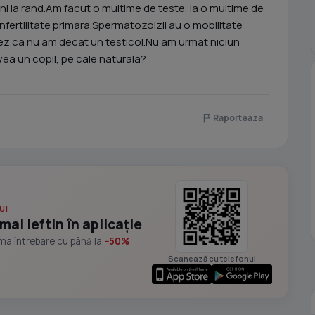
ani la rand.Am facut o multime de teste, la o multime de
infertilitate primara.Spermatozoizii au o mobilitate
ez ca nu am decat un testicol.Nu am urmat niciun
ea un copil, pe cale naturala?
Raporteaza
UI
mai ieftin în aplicație
ima întrebare cu până la
−50%
Scanează cu telefonul