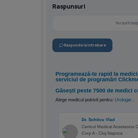
Raspunsuri
Nu sunt raspu
Raspunde la intrebare
Programează-te rapid la medici
serviciul de programări Clickm
Găsești peste 7500 de medici c
Alege medicul potrivit pentru:
Urologie
.
Dr. Schitcu Vlad
Centrul Medical Anastasios Cl
Corp A - Cluj-Napoca