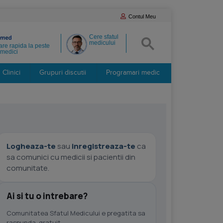
Contul Meu
Cere sfatul
medicului
re rapida la peste
medici
Clinici
Grupuri discutii
Programari medic
Logheaza-te
sau
inregistreaza-te
ca
sa comunici cu medicii si pacientii din
comunitate.
Ai si tu o intrebare?
Comunitatea Sfatul Medicului e pregatita sa
raspunda, gratuit.