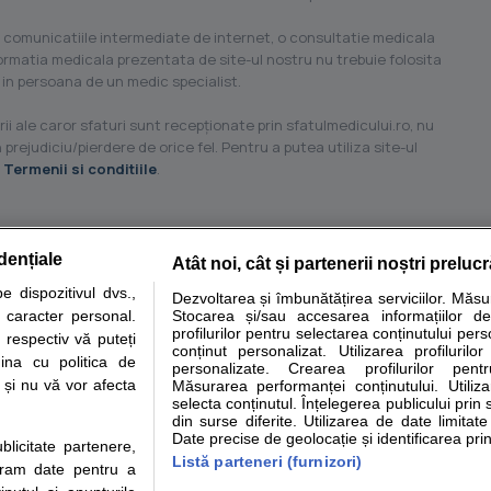
 comunicatiile intermediate de internet, o consultatie medicala
formatia medicala prezentata de site-ul nostru nu trebuie folosita
 in persoana de un medic specialist.
ii ale caror sfaturi sunt recepţionate prin sfatulmedicului.ro, nu
 prejudiciu/pierdere de orice fel. Pentru a putea utiliza site-ul
u
Termenii si conditiile
.
dențiale
Atât noi, cât și partenerii noștri preluc
tare analize
Specialitati medicale
Boli si afectiuni
Calculatoare
 dispozitivul dvs.,
Dezvoltarea și îmbunătățirea serviciilor. Măs
u caracter personal.
Stocarea și/sau accesarea informațiilor de
e informatii despre sanatate disponibile pe sfatulmedicului.ro au scop informativ si ed
profilurilor pentru selectarea conținutului pers
 respectiv vă puteți
analizelor medicale. Va sfatuim, ca pe langa informatia primita pe sfatulmedicului.ro s
conținut personalizat. Utilizarea profilurilor
ina cu politica de
personalizate. Crearea profilurilor pentr
ul de programari la medic Clickmed.
i și nu vă vor afecta
Măsurarea performanței conținutului. Utiliz
selecta conținutul. Înțelegerea publicului prin 
din surse diferite. Utilizarea de date limitat
Drepturile consumatorului
Parteneri
Pen
Date precise de geolocație și identificarea prin
ublicitate partenere,
Protectia consumatorilor -
Inscriere clinica
Cli
Listă parteneri (furnizori)
ucram date pentru a
ANPC
Creaza cont medic
Cau