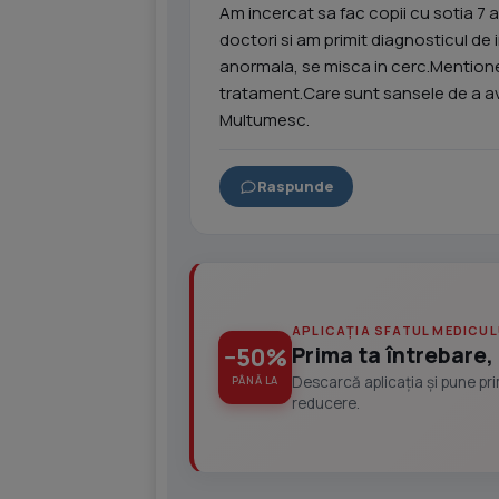
Am incercat sa fac copii cu sotia 7 
doctori si am primit diagnosticul de 
anormala, se misca in cerc.Mention
tratament.Care sunt sansele de a av
Multumesc.
Raspunde
APLICAȚIA SFATUL MEDICUL
Prima ta întrebare, 
−50%
Descarcă aplicația și pune pr
PÂNĂ LA
reducere.