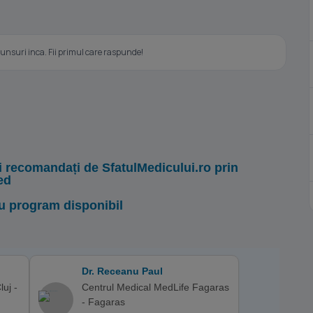
nsuri inca. Fii primul care raspunde!
i recomandați de SfatulMedicului.ro prin
ed
u program disponibil
Dr. Receanu Paul
uj -
Centrul Medical MedLife Fagaras
- Fagaras