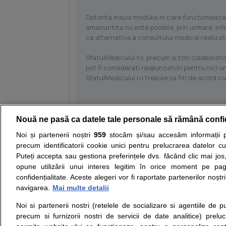
Datorita insusi modului in care functioneaza
amanuntita nu este posibila, prin urmare, in
ca alternativa a consultului medical realizat
SfatulMedicului.ro, precum si toti colaborator
pot fi considerati raspunzatori pentru nici un
SfatulMedicului.ro trebuie sa fiti de acord c
Nouă ne pasă ca datele tale personale să rămână confi
Resurse:
Autoevaluare simptome
Interpre
Noi și partenerii noștri
959
stocăm și/sau accesăm informații pe
precum identificatorii cookie unici pentru prelucrarea datelor c
Opiniile avizate ale medicilor, sfaturile si orice alt
Puteți accepta sau gestiona preferințele dvs. făcând clic mai jos,
nici diagnosticul stabilit in urma investigatiilor si 
opune utilizării unui interes legitim în orice moment pe pag
ii punem la dispozitie pentru programare in sistem
confidențialitate. Aceste alegeri vor fi raportate partenerilor noștr
navigarea.
Mai multe detalii
Despre noi
Legal
Noi si partenerii nostri (retelele de socializare si agentiile de p
Despre noi
Termeni si conditii
precum si furnizorii nostri de servicii de date analitice) prel
Contact
Politica de