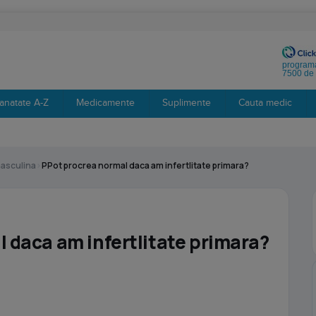
programa
7500 de 
anatate A-Z
Medicamente
Suplimente
Cauta medic
masculina
›
PPot procrea normal daca am infertlitate primara?
 daca am infertlitate primara?