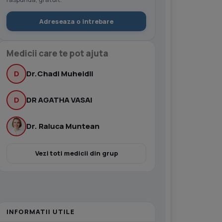
Adreseaza o intrebare
Medicii care te pot ajuta
D
Dr.Chadi Muheidli
D
DR AGATHA VASAI
Dr. Raluca Muntean
Vezi toti medicii din grup
INFORMATII UTILE