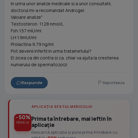
In urma unor analize medicale si a unor consultatii,
doctorul mi-a recomandat Androgel.
Valoare analize"
Testosteron: 11.28 nmol/L
Fsh:1.57 mlU/ml
LH:1.9mUl/ml
Prolactina:9.79 ng/ml
Pot devenii infertil in urma tratametului?
El zicea ca din contra si ca, chiar va ajuta la cresterea
numarului de spermatozoizi
Raspunde
Raporteaza
APLICAȚIA SFATUL MEDICULUI
−50%
Prima ta întrebare, mai ieftin în
PÂNĂ LA
aplicație
Descarcă aplicația și pune prima întrebare cu
până la
−50%
reducere.