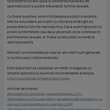
testosteron poate ajuta la cresterea numarului de
spermatozoizi si poate imbunatati functia sexuala.
Cu toate acestea, este intotdeauna posibil ca anumite
efecte secundare asociate cu utilizarea Androgel sa
poata afecta functia reproductiva. Daca aveti ingrijorari cu
privire la infertilitate sau daca observati orice schimbari in
performanta sexuala, ar trebui sa discutati cu medicul
dumneavoastra.
Retineti ca informatiile pe care le-am oferit sunt generale
si nu inlocuiesc sfatul medicului.
Este important sa consultati un medic in legatura cu
situatia specifica si sa urmati recomandarile acestuia:
https://www.clickmed.ro/medic/endocrinologie
Articole de interes:
sfatulmedicului.ro/dictionar-medical/testosteron_2474
sfatulmedicului.ro/Educatie-pentru-sanatate/ce-este-testosteronul-si-
care-sunt-rolurile-acestuia-in-organismi_20811
sfatulmedicului.ro/Hormonii-si-tulburarile-endocrine/andropauza-si-