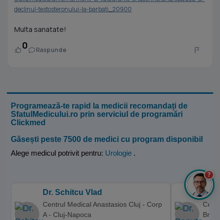
declinul-testosteronului-la-barbati_20900
Multa sanatate!
0
Raspunde
Programează-te rapid la medicii recomandați de
SfatulMedicului.ro prin serviciul de programări
Clickmed
Găsești peste 7500 de medici cu program disponibil
Alege medicul potrivit pentru:
Urologie
.
?
Dr. Schitcu Vlad
Dr. 
Centrul Medical Anastasios Cluj - Corp
Centr
A - Cluj-Napoca
Bras