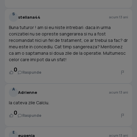
S
steliana44
acum 13 ani
Buna tuturor ! am si eu niste intrebari: daca in urma
conizatiei nu se opreste sangerarea si nu a fost
recomandat nici un fel de tratament, ce ar trebui sa fac? dr
meu este in concediu. Cat timp sangereaza? Mentionez
ca am o saptamana si doua zile de la operatie. Multumesc
celor care imi pot da un sfat!
0
Raspunde
A
Adrienne
acum 13 ani
Ia cateva zile Calciu.
0
Raspunde
E
eugenia
acum 13 ani