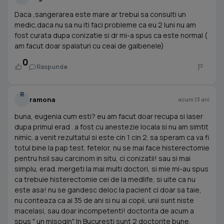
Daca ,sangerarea este mare ar trebui sa consulti un
medic,daca nu sa nu iti faci probleme ca eu 2 luni nu am
fost curata dupa conizatie si dr mi-a spus ca este normal (
am facut doar spalaturi cu ceai de galbenele)
0
Raspunde
R
ramona
acum 13 ani
buna, eugenia cum esti? eu am facut doar recupa si laser
dupa primul erad . a fost cu anestezie locala si nu am simtit
nimic. a venit rezultatul si este cin 1 cin 2. sa speram ca va fi
totul bine la pap test. fetelor, nu se mai face histerectomie
pentru hsil sau carcinom in situ, ci conizatii! sau si mai
simplu, erad. mergeti la mai multi doctori, si mie mi-au spus
ca trebuie histerectomie cei de la medlife, si uite ca nu
este asa! nu se gandesc deloc la pacient ci doar sa taie,
nu conteaza ca ai 35 de ani si nu ai copii, unii sunt niste
macelasi, sau doar incompetenti! doctorita de acum a
spus " un misogin". In Bucuresti sunt 2 doctorite bune,