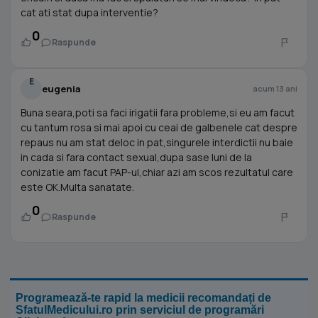
cat ati stat dupa interventie?
0
Raspunde
E
eugenia
acum 13 ani
Buna seara,poti sa faci irigatii fara probleme,si eu am facut
cu tantum rosa si mai apoi cu ceai de galbenele cat despre
repaus nu am stat deloc in pat,singurele interdictii nu baie
in cada si fara contact sexual,dupa sase luni de la
conizatie am facut PAP-ul,chiar azi am scos rezultatul care
este OK.Multa sanatate.
0
Raspunde
Programează-te rapid la medicii recomandați de
SfatulMedicului.ro prin serviciul de programări