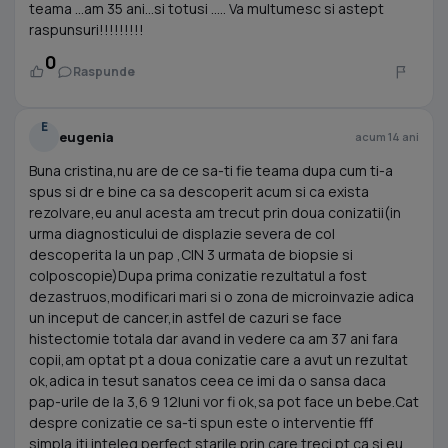
teama ...am 35 ani...si totusi ..... Va multumesc si astept
raspunsuri!!!!!!!!!
0
Raspunde
E
eugenia
acum 14 ani
Buna cristina,nu are de ce sa-ti fie teama dupa cum ti-a
spus si dr e bine ca sa descoperit acum si ca exista
rezolvare,eu anul acesta am trecut prin doua conizatii(in
urma diagnosticului de displazie severa de col
descoperita la un pap ,CIN 3 urmata de biopsie si
colposcopie)Dupa prima conizatie rezultatul a fost
dezastruos,modificari mari si o zona de microinvazie adica
un inceput de cancer,in astfel de cazuri se face
histectomie totala dar avand in vedere ca am 37 ani fara
copii,am optat pt a doua conizatie care a avut un rezultat
ok,adica in tesut sanatos ceea ce imi da o sansa daca
pap-urile de la 3,6 9 12luni vor fi ok,sa pot face un bebe.Cat
despre conizatie ce sa-ti spun este o interventie fff
simpla,iti inteleg perfect starile prin care treci pt ca si eu