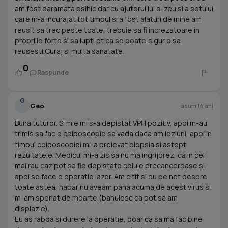
am fost daramata psihic dar cu ajutorul lui d-zeu si a sotului
care m-a incurajat tot timpul si a fost alaturi de mine am
reusit sa trec peste toate, trebuie sa fi increzatoare in
propriile forte si sa lupti pt ca se poate,sigur o sa
reusesti.Curaj si multa sanatate.
0
Raspunde
G
Geo
acum 14 ani
Buna tuturor. Si mie mi s-a depistat VPH pozitiv, apoi m-au
trimis sa fac o colposcopie sa vada daca am leziuni, apoi in
timpul colposcopiei mi-a prelevat biopsia si astept
rezultatele. Medicul mi-a zis sa nu ma ingrijorez, ca in cel
mai rau caz pot sa fie depistate celule precanceroase si
apoi se face o operatie lazer. Am citit si eu pe net despre
toate astea, habar nu aveam pana acuma de acest virus si
m-am speriat de moarte (banuiesc ca pot sa am
displazie).
Eu as rabda si durere la operatie, doar ca sa ma fac bine