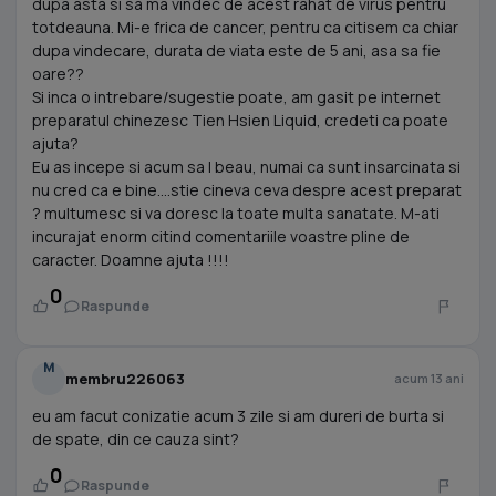
dupa asta si sa ma vindec de acest rahat de virus pentru
totdeauna. Mi-e frica de cancer, pentru ca citisem ca chiar
dupa vindecare, durata de viata este de 5 ani, asa sa fie
oare??
Si inca o intrebare/sugestie poate, am gasit pe internet
preparatul chinezesc Tien Hsien Liquid, credeti ca poate
ajuta?
Eu as incepe si acum sa l beau, numai ca sunt insarcinata si
nu cred ca e bine....stie cineva ceva despre acest preparat
? multumesc si va doresc la toate multa sanatate. M-ati
incurajat enorm citind comentariile voastre pline de
caracter. Doamne ajuta !!!!
0
Raspunde
M
membru226063
acum 13 ani
eu am facut conizatie acum 3 zile si am dureri de burta si
de spate, din ce cauza sint?
0
Raspunde