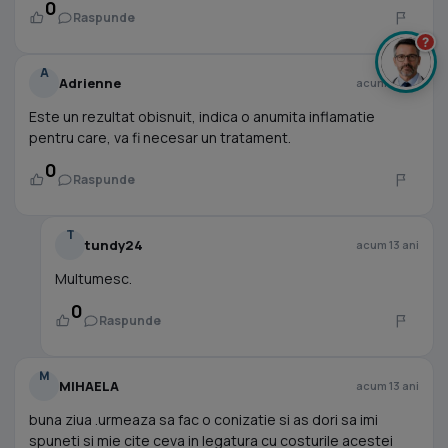
0
Raspunde
?
A
Adrienne
acum 13 ani
Este un rezultat obisnuit, indica o anumita inflamatie
pentru care, va fi necesar un tratament.
0
Raspunde
T
tundy24
acum 13 ani
Multumesc.
0
Raspunde
M
MIHAELA
acum 13 ani
buna ziua .urmeaza sa fac o conizatie si as dori sa imi
spuneti si mie cite ceva in legatura cu costurile acestei