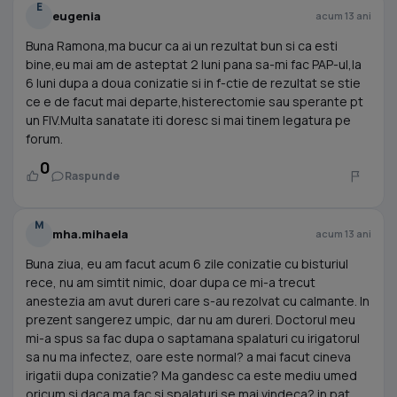
E
eugenia
acum 13 ani
Buna Ramona,ma bucur ca ai un rezultat bun si ca esti
bine,eu mai am de asteptat 2 luni pana sa-mi fac PAP-ul,la
6 luni dupa a doua conizatie si in f-ctie de rezultat se stie
ce e de facut mai departe,histerectomie sau sperante pt
un FIV.Multa sanatate iti doresc si mai tinem legatura pe
forum.
0
Raspunde
M
mha.mihaela
acum 13 ani
Buna ziua, eu am facut acum 6 zile conizatie cu bisturiul
rece, nu am simtit nimic, doar dupa ce mi-a trecut
anestezia am avut dureri care s-au rezolvat cu calmante. In
prezent sangerez umpic, dar nu am dureri. Doctorul meu
mi-a spus sa fac dupa o saptamana spalaturi cu irigatorul
sa nu ma infectez, oare este normal? a mai facut cineva
irigatii dupa conizatie? Ma gandesc ca este mediu umed
oricum si daca ma fac si spalaturi se mai vindeca? in pat