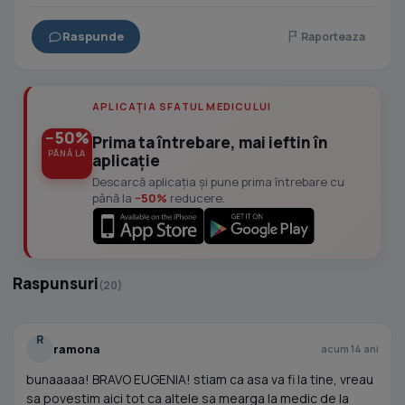
Raspunde
Raporteaza
APLICAȚIA SFATUL MEDICULUI
−50%
Prima ta întrebare, mai ieftin în
PÂNĂ LA
aplicație
Descarcă aplicația și pune prima întrebare cu
până la
−50%
reducere.
Raspunsuri
(20)
R
ramona
acum 14 ani
bunaaaaa! BRAVO EUGENIA! stiam ca asa va fi la tine, vreau
sa povestim aici tot ca altele sa mearga la medic de la