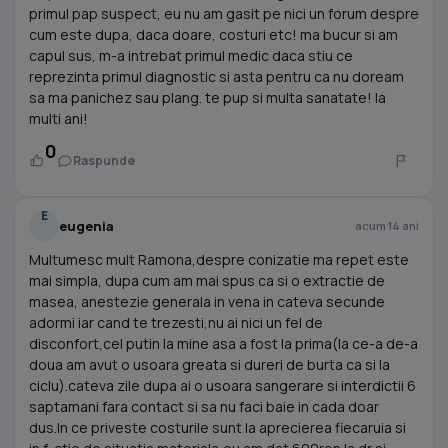
primul pap suspect, eu nu am gasit pe nici un forum despre
cum este dupa, daca doare, costuri etc! ma bucur si am
capul sus, m-a intrebat primul medic daca stiu ce
reprezinta primul diagnostic si asta pentru ca nu doream
sa ma panichez sau plang. te pup si multa sanatate! la
multi ani!
0
Raspunde
E
eugenia
acum 14 ani
Multumesc mult Ramona,despre conizatie ma repet este
mai simpla, dupa cum am mai spus ca si o extractie de
masea, anestezie generala in vena in cateva secunde
adormi iar cand te trezesti,nu ai nici un fel de
disconfort,cel putin la mine asa a fost la prima(la ce-a de-a
doua am avut o usoara greata si dureri de burta ca si la
ciclu).cateva zile dupa ai o usoara sangerare si interdictii 6
saptamani fara contact si sa nu faci baie in cada doar
dus.In ce priveste costurile sunt la aprecierea fiecaruia si