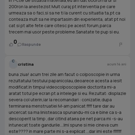
in f-ctie de situatia materiala,eu am dat 600ron la dr si
200ron la anestezist Mult curaj pt interventia pe care
urmeaza sa o faci,si sa ne ti la curent cu situatia ta,pt ca
conteaza mult sa ne impartasim din experienta, atat pt noi
cat si pt alte fete care citesc pe acest forum,parca
trecem mai usor peste probleme.Sanatate te pup si eu.
0
Raspunde
C
cristina
acum 14 ani
buna ziua! acum trei zile am facut o colposcopie in urma
rezultatului testului papanicolau,deoarece acesta a iesit
modificat.In timpul videocolposcopieie doctorita mi-a
aratat totul pe ecran pt a intelege si eu. Rezultat: displazie
severa col uterin,iar la recomandari : conizatie,dupa
terminarea menstruatiei M-am panicat ffff tare dar au
uncercat sa ma linisteasca spunandu-mi ca e bine ca s-a
descoperit la timp ,dar citind ataea pe net parca mi -s-au
intunecat toate gandurile....Imi spune si mie cineva cum
este???? in mare parte mi s-a explicat ...dar imi este ffffff