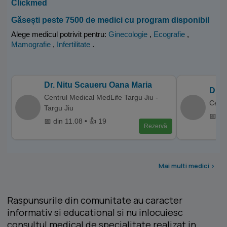
Clickmed
Găsești peste 7500 de medici cu program disponibil
Alege medicul potrivit pentru:
Ginecologie
,
Ecografie
,
Mamografie
,
Infertilitate
.
Dr. Nitu Scaueru Oana Maria
Dr. 
Centrul Medical MedLife Targu Jiu -
Centr
Targu Jiu
📅 di
📅 din 11.08 • 👍 19
Rezervă
Mai multi medici >
Raspunsurile din comunitate au caracter
informativ si educational si nu inlocuiesc
consultul medical de specialitate realizat in