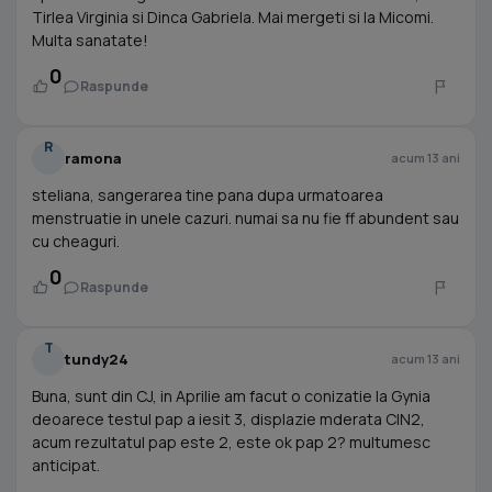
Tirlea Virginia si Dinca Gabriela. Mai mergeti si la Micomi.
Multa sanatate!
0
Raspunde
R
ramona
acum 13 ani
steliana, sangerarea tine pana dupa urmatoarea
menstruatie in unele cazuri. numai sa nu fie ff abundent sau
cu cheaguri.
0
Raspunde
T
tundy24
acum 13 ani
Buna, sunt din CJ, in Aprilie am facut o conizatie la Gynia
deoarece testul pap a iesit 3, displazie mderata CIN2,
acum rezultatul pap este 2, este ok pap 2? multumesc
anticipat.