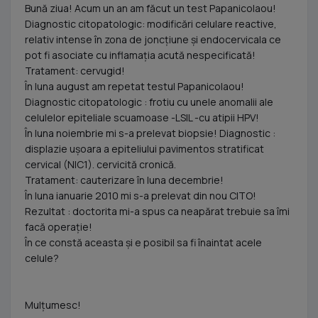
Bună ziua! Acum un an am făcut un test Papanicolaou!
Diagnostic citopatologic: modificări celulare reactive,
relativ intense în zona de joncţiune şi endocervicala ce
pot fi asociate cu inflamaţia acută nespecificată!
Tratament: cervugid!
În luna august am repetat testul Papanicolaou!
Diagnostic citopatologic : frotiu cu unele anomalii ale
celulelor epiteliale scuamoase -LSIL -cu atipii HPV!
În luna noiembrie mi s-a prelevat biopsie! Diagnostic :
displazie uşoara a epiteliului pavimentos stratificat
cervical (NIC1). cervicită cronică.
Tratament: cauterizare în luna decembrie!
În luna ianuarie 2010 mi s-a prelevat din nou CITO!
Rezultat : doctorita mi-a spus ca neapărat trebuie sa îmi
facă operaţie!
În ce constă aceasta şi e posibil sa fi înaintat acele
celule?
Mulţumesc!