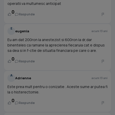
operatii.va multumesc anticipat
0
Raspunde
E
eugenia
acum 13 ani
Eu am dat 200ron la anestezist si 600ron la dr,dar
binenteles ca ramane la aprecierea fiecaruia cat e dispus
sa dea si in f-ctie de situatia financiara pe care o are.
0
Raspunde
A
Adrienne
acum 13 ani
Este prea mult pentru o conizatie . Aceste sume ar putea fi
la o histerectomie.
0
Raspunde