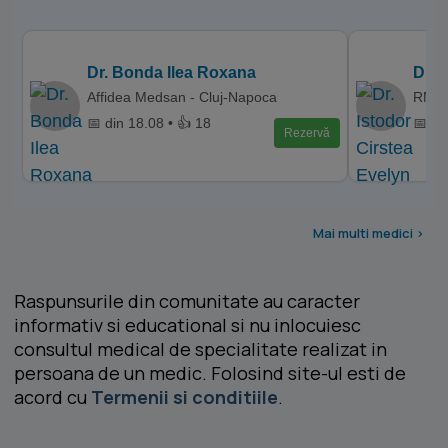
Dr. Bonda Ilea Roxana
Dr. 
Affidea Medsan - Cluj-Napoca
RMN 
📅 din 18.08 • 👍 18
📅 di
Rezervă
Mai multi medici >
Raspunsurile din comunitate au caracter
informativ si educational si nu inlocuiesc
consultul medical de specialitate realizat in
persoana de un medic. Folosind site-ul esti de
acord cu
Termenii si conditiile
.