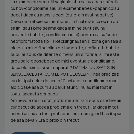
La examen de secretii vaginale stiu ca nu apare infectia
cu hpv-condiloame sau un examenbebes -papanicolau
decat daca au ajuns la cool (eu le-am avut negative).
Ceea ce trebuie sa mentionez in final este ca eu nu pot
sa imi dau f bine seama daca la mine sunt sau nu
prezente bubite( condiloame mici) pentru ca sufar de
neofibromatoza tip 1 ( Recklinghausen ), zona genitala si
pielea la mine fiind plina de tumorete, umflaturi , bubite
pupular spus de diferite dimensiuni si forme, si imi este
greu sa le deosebesc de mici eventuale condiloame,
daca ele exista si au reaparut ? DATI-MI UN SFAT SI IN
SENSUL ACESTA, CUM LE POT DEOSEBI ? , insa precizez
ca de tipul celor de acum 10 ani acele condiloame mari,
albicioase asa cum au parut atunci ,nu au mai fost in
toata aceasta perioada
Am nevoie de un sfat, sotul meu nui-am spus candne-am
cunoscut de aceea problema din trecut, iar daca in toti
acesti ani nu au fost probleme, nu m-am gandit sa ii spun
de asa ceva ? Era o prob din trecut