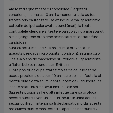
Am fost diagnosticata cu condilome (vegetatii
veneriene) inurma cu 10 ani. La momentul acla au fost
tratate prin cauterizare. De atunci nu a mai aparut nmic ,
cel putin de ipul celor avute atunci (mari), la toate
controalele ulerioare si testele panicolau nu a mai aparut
nimic ( singurele probleme semnalate cateodata fiind
candidoza)
Sunt cu sotul meu de 5 -6 ani, el nu a prezentat in
aceasta perioada nici o bubita (condilom), in urma cu o
luna s-a plans de mancarime si ulterior i-au aparut niste
ulflaturi bubite rotunde cam 5-6 la nr.
1.Este posibil ca dupa atata timp sa fie ceva legat de
aceea problema de acum 10 ani, care se manifesta la el
pentru prima data acum, desi suntem de 6 ani impreuna,
iar alte relatii nu a mai avut nici unul din noi. ?
Sau este posibil sa fie o alta infectie care sa profuca
aceste bubite. Eventual dusuri facute in urma actului
sexual cu jhet in interior sa fi declansat candida, acesta
are cumva printre manifestari si aparitia unor bubite ?