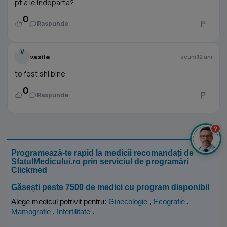
pt a le indeparta?
0
Raspunde
V
vasile
acum 12 ani
to fost shi bine
0
Raspunde
?
Programează-te rapid la medicii recomandați de
SfatulMedicului.ro prin serviciul de programări
Clickmed
Găsești peste 7500 de medici cu program disponibil
Alege medicul potrivit pentru:
Ginecologie
,
Ecografie
,
Mamografie
,
Infertilitate
.