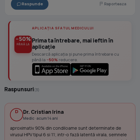
Raspunde
Raporteaza
APLICAȚIA SFATUL MEDICULUI
−50%
Prima ta întrebare, mai ieftin în
PÂNĂ LA
aplicație
Descarcă aplicația și pune prima întrebare cu
până la
−50%
reducere.
Raspunsuri
(3)
D
Dr. Cristian Irina
Medic · acum 14 ani
aproximativ 90% din condiloame sunt determinate de
virusul HPV tipul 6 si 11; intr-o fază latentă virala, semnele