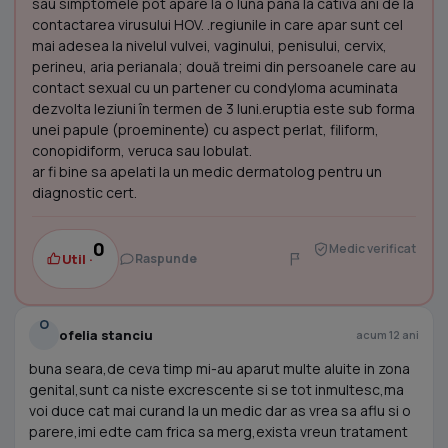
sau simptomele pot apare la o luna pana la cativa ani de la
contactarea virusului HOV. .regiunile in care apar sunt cel
mai adesea la nivelul vulvei, vaginului, penisului, cervix,
perineu, aria perianala; două treimi din persoanele care au
contact sexual cu un partener cu condyloma acuminata
dezvolta leziuni în termen de 3 luni.eruptia este sub forma
unei papule (proeminente) cu aspect perlat, filiform,
conopidiform, veruca sau lobulat.
ar fi bine sa apelati la un medic dermatolog pentru un
diagnostic cert.
0
Medic verificat
Util ·
Raspunde
O
ofelia stanciu
acum 12 ani
buna seara,de ceva timp mi-au aparut multe aluite in zona
genital,sunt ca niste excrescente si se tot inmultesc,ma
voi duce cat mai curand la un medic dar as vrea sa aflu si o
parere,imi edte cam frica sa merg,exista vreun tratament