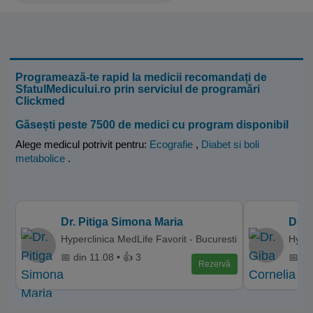
Programează-te rapid la medicii recomandați de
SfatulMedicului.ro prin serviciul de programări
Clickmed
Găsești peste 7500 de medici cu program disponibil
Alege medicul potrivit pentru:
Ecografie
,
Diabet si boli
metabolice
.
Dr. Pitiga Simona Maria
Dr. 
Hyperclinica MedLife Favorit - Bucuresti
Hymar
📅 din 11.08 • 👍 3
📅 di
Rezervă