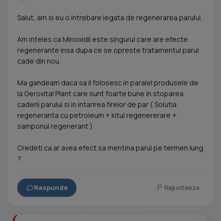
Salut, am si eu o intrebare legata de regenerarea parului.
Am inteles ca Minoxidil este singurul care are efecte
regenerante insa dupa ce se opreste tratamentul parul
cade din nou.
Ma gandeam daca sa il folosesc in paralel produsele de
la Gerovital Plant care sunt foarte bune in stoparea
caderii parului si in intarirea firelor de par ( Solutia
regeneranta cu petroleum + kitul regenererare +
samponul regenerant )
Credeti ca ar avea efect sa mentina parul pe termen lung
?
Raspunde
Raporteaza