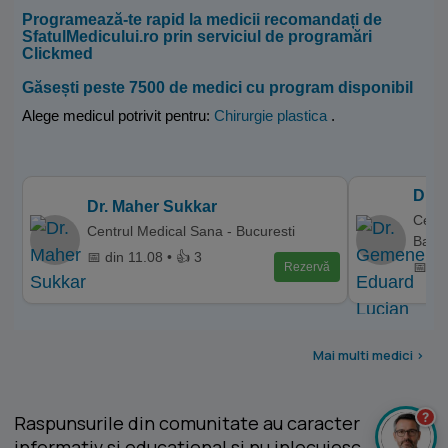
Programează-te rapid la medicii recomandați de
SfatulMedicului.ro prin serviciul de programări
Clickmed
Găsești peste 7500 de medici cu program disponibil
Alege medicul potrivit pentru:
Chirurgie plastica
.
Dr. 
Dr. Maher Sukkar
Centr
Centrul Medical Sana - Bucuresti
Baca
📅 din 11.08 • 👍 3
📅 di
Rezervă
Mai multi medici >
?
Raspunsurile din comunitate au caracter
informativ si educational si nu inlocuiesc