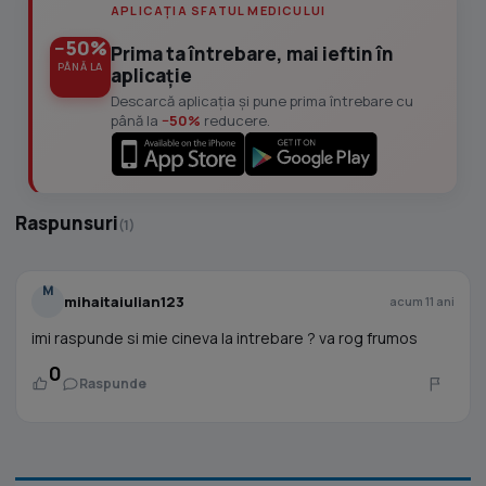
APLICAȚIA SFATUL MEDICULUI
−50%
Prima ta întrebare, mai ieftin în
PÂNĂ LA
aplicație
Descarcă aplicația și pune prima întrebare cu
până la
−50%
reducere.
Raspunsuri
(1)
M
mihaitaiulian123
acum 11 ani
imi raspunde si mie cineva la intrebare ? va rog frumos
0
Raspunde