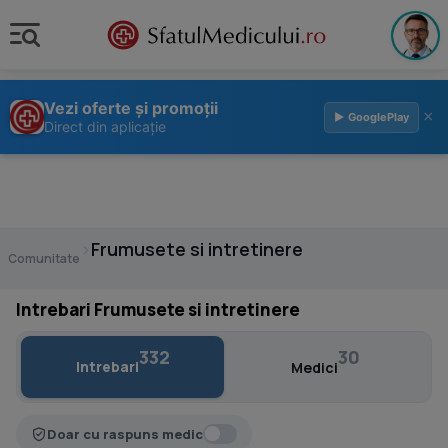
Vezi oferte și promoții
×
▶ GooglePlay
Direct din aplicație
›
Frumusete si intretinere
Comunitate
Intrebari Frumusete si intretinere
332
30
Intrebari
Medici
Doar cu raspuns medic