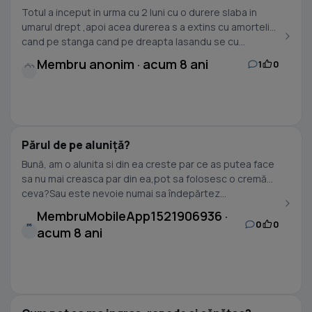
Totul a inceput in urma cu 2 luni cu o durere slaba in
umarul drept ,apoi acea durerea s a extins cu amorteli
cand pe stanga cand pe dreapta lasandu se cu...
Membru anonim · acum 8 ani
1
0
Părul de pe aluniță?
Bună, am o alunita si din ea creste par ce as putea face
sa nu mai creasca par din ea,pot sa folosesc o cremă
ceva?Sau este nevoie numai sa îndepărtez...
MembruMobileApp1521906936 ·
0
0
M
acum 8 ani