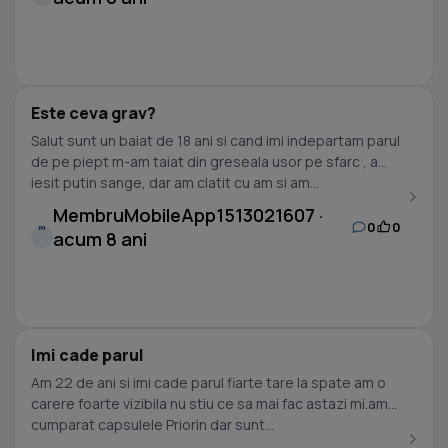
Este ceva grav?
Salut sunt un baiat de 18 ani si cand imi indepartam parul
de pe piept m-am taiat din greseala usor pe sfarc , a
iesit putin sange, dar am clatit cu am si am...
MembruMobileApp1513021607 ·
0
0
M
acum 8 ani
Imi cade parul
Am 22 de ani si imi cade parul fiarte tare la spate am o
carere foarte vizibila nu stiu ce sa mai fac astazi mi.am
cumparat capsulele Priorin dar sunt...