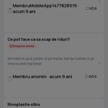
MembruMobileApp1477828519 ·
1
0
M
acum 9 ani
Ce pot face ca sa scap de riduri?
Raspuns medic
Am riduri in jurul ochilor si pe frunte. Ma fac batran si as
vrea sa arat mai tanar.
Membru anonim · acum 9 ani
3
0
Rinoplastie sibiu