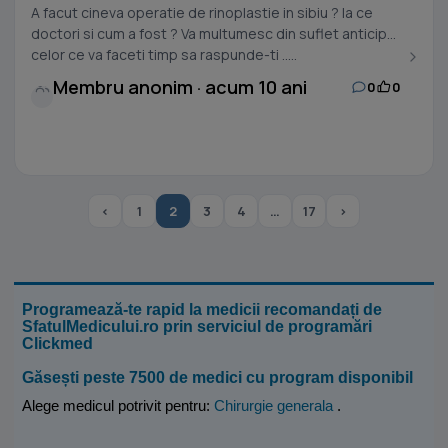
A facut cineva operatie de rinoplastie in sibiu ? la ce
doctori si cum a fost ? Va multumesc din suflet anticipat
celor ce va faceti timp sa raspunde-ti .....
Membru anonim · acum 10 ani
0
0
‹
1
2
3
4
…
17
›
Programează-te rapid la medicii recomandați de
SfatulMedicului.ro prin serviciul de programări
Clickmed
Găsești peste 7500 de medici cu program disponibil
Alege medicul potrivit pentru:
Chirurgie generala
.