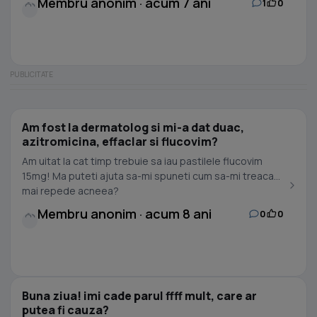
Membru anonim · acum 7 ani
1
0
Am fost la dermatolog si mi-a dat duac,
azitromicina, effaclar si flucovim?
Am uitat la cat timp trebuie sa iau pastilele flucovim
15mg! Ma puteti ajuta sa-mi spuneti cum sa-mi treaca
mai repede acneea?
Membru anonim · acum 8 ani
0
0
Buna ziua! imi cade parul ffff mult, care ar
putea fi cauza?