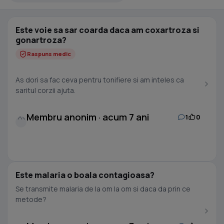
Este voie sa sar coarda daca am coxartroza si
gonartroza?
Raspuns medic
As dori sa fac ceva pentru tonifiere si am inteles ca
saritul corzii ajuta.
Membru anonim · acum 7 ani
1
0
Este malaria o boala contagioasa?
Se transmite malaria de la om la om si daca da prin ce
metode?