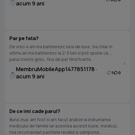
acum 9 ani
Par pe fata?
De vreo 4 ani ma barbieresc luna de luna , ba chiar in
ultimu an ma barbieresc la 2-3 luni si pot spune ca ,
parul creste greu , firul de par fiind foarte...
MembruMobileApp1477851178 ·
1
0
M
acum 9 ani
De ce imi cade parul?
Buna ziua, am fost si am facut analize la indrumarea
medicului de familie iar acestea au iesit bune, medicul
mia recomandat pastilele revalid si samponul...