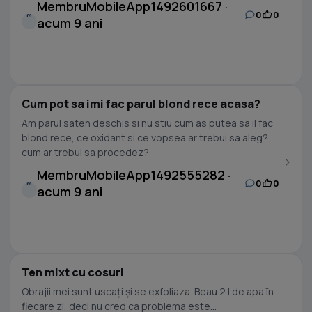
MembruMobileApp1492601667 ·
0
0
M
acum 9 ani
Cum pot sa imi fac parul blond rece acasa?
Am parul saten deschis si nu stiu cum as putea sa il fac
blond rece, ce oxidant si ce vopsea ar trebui sa aleg? Si
cum ar trebui sa procedez?
MembruMobileApp1492555282 ·
0
0
M
acum 9 ani
Ten mixt cu cosuri
Obrajii mei sunt uscați și se exfoliaza. Beau 2 l de apa în
fiecare zi, deci nu cred ca problema este