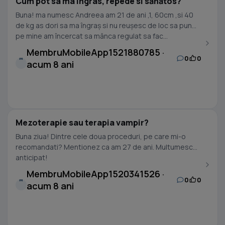
Cum pot sa ma ingras, repede si sănătos?
Buna! ma numesc Andreea am 21 de ani ,1, 60cm ,si 40
de kg as dori sa ma îngraș si nu reușesc de loc sa pun
pe mine am încercat sa mânca regulat sa fac...
MembruMobileApp1521880785 ·
0
0
M
acum 8 ani
Mezoterapie sau terapia vampir?
Buna ziua! Dintre cele doua proceduri, pe care mi-o
recomandati? Mentionez ca am 27 de ani. Multumesc
anticipat!
MembruMobileApp1520341526 ·
0
0
M
acum 8 ani