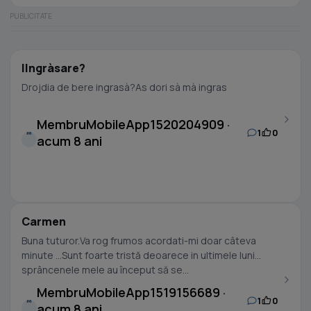
IIngràsare?
Drojdia de bere ingrasà?As dori sà mà ingras
MembruMobileApp1520204909 ·
1
0
M
acum 8 ani
Carmen
Buna tuturor.Va rog frumos acordati-mi doar câteva
minute ...Sunt foarte tristă deoarece in ultimele luni
sprâncenele mele au început să se...
MembruMobileApp1519156689 ·
1
0
M
acum 8 ani