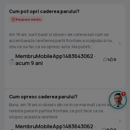
Cum pot opri caderea parului?
Raspuns medic
Am 18 ani, sunt baiat si observ de cateva luni cum se
accentueaza rarefierea partii frontale a scalpului si nu
stiu ce sa fac ca sa opresc asta. Ma puteti...
MembruMobileApp1483643062 ·
1
0
M
acum 9 ani
?
Cum opresc caderea parului?
Buna, am 18 ani si observ din ce in ce mai mult ca mi se
rareste parul in partea frontala. ce pot face ca sa
stopez aceasta rarefiere
MembruMobileApp1483643062 ·
0
0
M