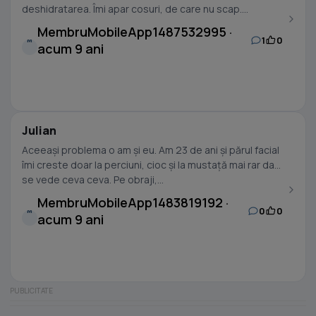
deshidratarea. Îmi apar cosuri, de care nu scap....
MembruMobileApp1487532995 ·
1
0
M
acum 9 ani
Julian
Aceeași problema o am și eu. Am 23 de ani și părul facial
îmi creste doar la perciuni, cioc și la mustață mai rar dar
se vede ceva ceva. Pe obraji,...
MembruMobileApp1483819192 ·
0
0
M
acum 9 ani