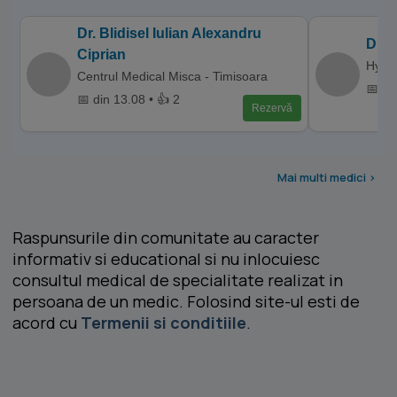
Dr. Blidisel Iulian Alexandru
Dr. 
Ciprian
Hyper
Centrul Medical Misca - Timisoara
📅 di
📅 din 13.08 • 👍 2
Rezervă
Mai multi medici >
Raspunsurile din comunitate au caracter
informativ si educational si nu inlocuiesc
consultul medical de specialitate realizat in
persoana de un medic. Folosind site-ul esti de
acord cu
Termenii si conditiile
.