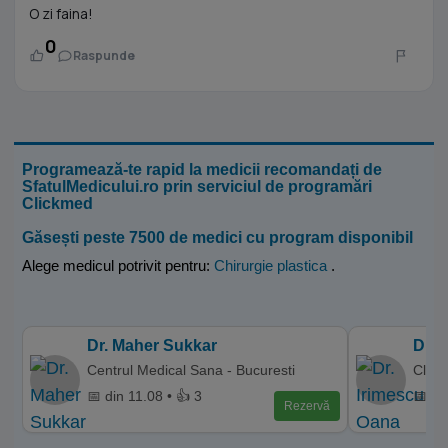
O zi faina!
0
Raspunde
Programează-te rapid la medicii recomandați de
SfatulMedicului.ro prin serviciul de programări
Clickmed
Găsești peste 7500 de medici cu program disponibil
Alege medicul potrivit pentru:
Chirurgie plastica
.
Dr. Maher Sukkar
Dr. 
Centrul Medical Sana - Bucuresti
Clini
📅 din 11.08 • 👍 3
📅 di
Rezervă