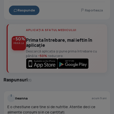
Raspunde
Raporteaza
APLICAȚIA SFATUL MEDICULUI
−50%
Prima ta întrebare, mai ieftin în
PÂNĂ LA
aplicație
Descarcă aplicația și pune prima întrebare cu
până la
−50%
reducere.
Raspunsuri
(1)
I
ileanna
acum 9 ani
E o chestiune care tine si de nutritie. Atentie deci ce
alimente consumi si in ce cantitati.