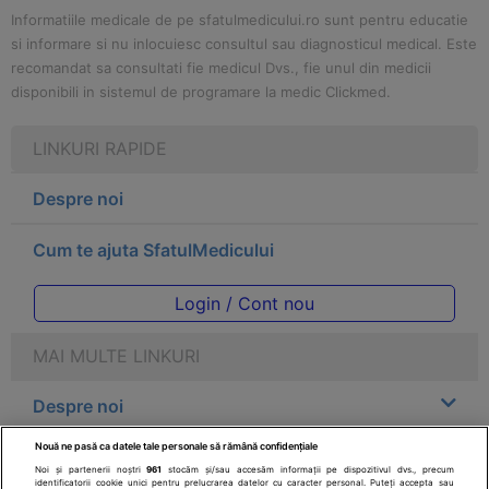
Informatiile medicale de pe sfatulmedicului.ro sunt pentru educatie
si informare si nu inlocuiesc consultul sau diagnosticul medical. Este
recomandat sa consultati fie medicul Dvs., fie unul din medicii
disponibili in sistemul de programare la medic Clickmed.
LINKURI RAPIDE
Despre noi
Cum te ajuta SfatulMedicului
Login / Cont nou
MAI MULTE LINKURI
Despre noi
Nouă ne pasă ca datele tale personale să rămână confidențiale
Legal
Noi și partenerii noștri
961
stocăm și/sau accesăm informații pe dispozitivul dvs., precum
identificatorii cookie unici pentru prelucrarea datelor cu caracter personal. Puteți accepta sau