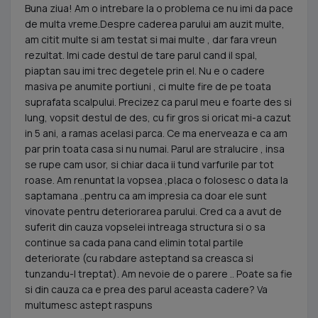
Buna ziua! Am o intrebare la o problema ce nu imi da pace
de multa vreme.Despre caderea parului am auzit multe,
am citit multe si am testat si mai multe , dar fara vreun
rezultat. Imi cade destul de tare parul cand il spal,
piaptan sau imi trec degetele prin el. Nu e o cadere
masiva pe anumite portiuni , ci multe fire de pe toata
suprafata scalpului. Precizez ca parul meu e foarte des si
lung, vopsit destul de des, cu fir gros si oricat mi-a cazut
in 5 ani, a ramas acelasi parca. Ce ma enerveaza e ca am
par prin toata casa si nu numai. Parul are stralucire , insa
se rupe cam usor, si chiar daca ii tund varfurile par tot
roase. Am renuntat la vopsea ,placa o folosesc o data la
saptamana ..pentru ca am impresia ca doar ele sunt
vinovate pentru deteriorarea parului. Cred ca a avut de
suferit din cauza vopselei intreaga structura si o sa
continue sa cada pana cand elimin total partile
deteriorate (cu rabdare asteptand sa creasca si
tunzandu-l treptat). Am nevoie de o parere .. Poate sa fie
si din cauza ca e prea des parul aceasta cadere? Va
multumesc astept raspuns