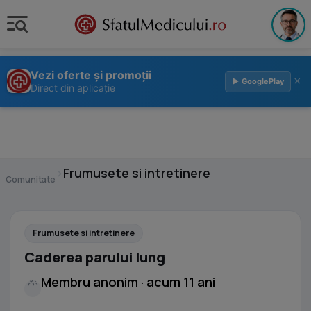
Vezi oferte și promoții
×
▶ GooglePlay
Direct din aplicație
›
Frumusete si intretinere
Comunitate
Frumusete si intretinere
Caderea parului lung
Membru anonim · acum 11 ani