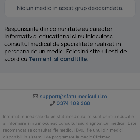
Niciun medic in acest grup deocamdata.
Raspunsurile din comunitate au caracter
informativ si educational si nu inlocuiesc
consultul medical de specialitate realizat in
persoana de un medic. Folosind site-ul esti de
acord cu
Termenii si conditiile
.
support@sfatulmedicului.ro
0374 109 268
Informatiile medicale de pe sfatulmedicului.ro sunt pentru educatie
si informare si nu inlocuiesc consultul sau diagnosticul medical. Este
recomandat sa consultati fie medicul Dvs., fie unul din medicii
disponibili in sistemul de programare la medic Clickmed.