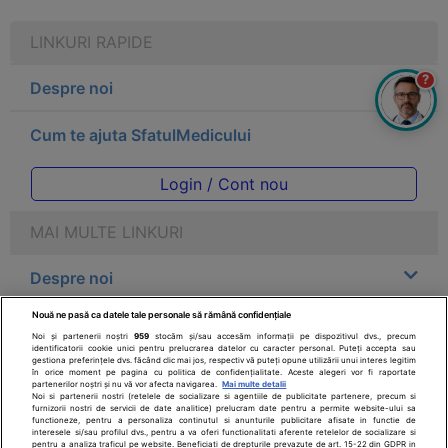
LINKURI RAPIDE
?
Despre noi
Cum te ajuta SfatulMedicului
Login / Cont nou
MAI MULTE LINKURI
Despre noi
Nouă ne pasă ca datele tale personale să rămână confidențiale
Legal
Noi și partenerii noștri
959
stocăm și/sau accesăm informații pe dispozitivul dvs., precum
identificatorii cookie unici pentru prelucrarea datelor cu caracter personal. Puteți accepta sau
gestiona preferințele dvs. făcând clic mai jos, respectiv vă puteți opune utilizării unui interes legitim
Drepturile consumatorului
în orice moment pe pagina cu politica de confidențialitate. Aceste alegeri vor fi raportate
partenerilor noștri și nu vă vor afecta navigarea.
Mai multe detalii
Noi si partenerii nostri (retelele de socializare si agentiile de publicitate partenere, precum si
furnizorii nostri de servicii de date analitice) prelucram date pentru a permite website-ului sa
Parteneri
functioneze, pentru a personaliza continutul si anunturile publicitare afisate in functie de
interesele si/sau profilul dvs., pentru a va oferi functionalitati aferente retelelor de socializare si
pentru a analiza traficul pe website. Beneficiati de drepturile prevazute de art. 15-22 din GDPR in