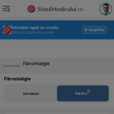
Întreabă rapid un medic
×
▶ GooglePlay
Descarcă aplicația gratuit
›
Fibromialgie
Comunitate
Fibromialgie
0
Medici
Intrebari