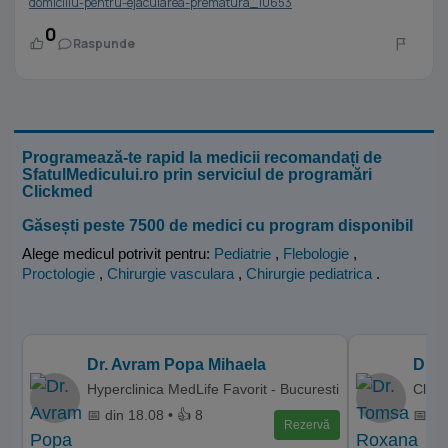
domiciliu-pentru-ejacularea-prematura_10653
0
Raspunde
Programează-te rapid la medicii recomandați de
SfatulMedicului.ro prin serviciul de programări
Clickmed
Găsești peste 7500 de medici cu program disponibil
Alege medicul potrivit pentru:
Pediatrie
,
Flebologie
,
Proctologie
,
Chirurgie vasculara
,
Chirurgie pediatrica
.
Dr. Avram Popa Mihaela
Dr.
Hyperclinica MedLife Favorit - Bucuresti
Clini
📅 din 18.08 • 👍 8
📅 di
Rezervă