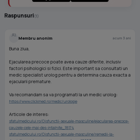
Raspunsuri
(1)
Membru anonim
acum 3 ani
Buna ziua,
Ejacularea precoce poate avea cauze diferite, inclusiv
factori psihologici si fizici. Este important sa consultati un
medic specialist urolog pentru a determina cauza exacta a
ejacularii premature.
Va recomandam sa va programati la un medic urolog:
https://www.clickmed.ro/medic/urologie
Articole de interes:
sfatulmedicului.ro/Disfunctii-sexuale-masculine/ejacularea-precoce-
cauzele-cele-mai-des-intalnite_18174
sfatulmedicului.ro/Disfunctii-sexuale-masculine/remedii-la-