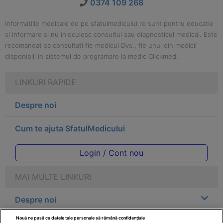
0374 109 268
Informatiile medicale de pe sfatulmedicului.ro sunt pentru educatie
si informare si nu inlocuiesc consultul sau diagnosticul medical. Este
recomandat sa consultati fie medicul Dvs., fie unul din medicii
disponibili in sistemul de programare la medic Clickmed.
LINKURI RAPIDE
Despre noi
Cum te ajuta SfatulMedicului
Login / Cont nou
MAI MULTE LINKURI
Despre noi
Nouă ne pasă ca datele tale personale să rămână confidențiale