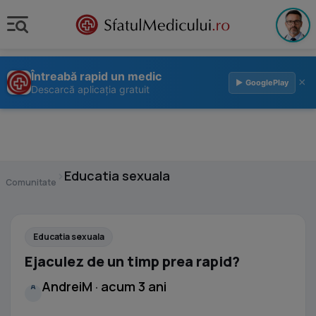
Întreabă rapid un medic
×
▶ GooglePlay
Descarcă aplicația gratuit
›
Educatia sexuala
Comunitate
Educatia sexuala
Ejaculez de un timp prea rapid?
AndreiM · acum 3 ani
A