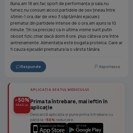
Buna,am 18 ani,fac sport de performanța și sala,nu
fumez,nu consum alcool,partidele de sex țineau între
45min-1 ora,dar de vreo 3 săptămâni ejaculez
prematur,din partidele intense de o ora,am ajuns la 10
minute. Țin sa precizez ca in ultima vreme sunt putin
obosit fizic,chiar dacă dorm 8 ore, plus câteva ore între
antrenamente. Alimentația este bogata proteica. Care ar
fi cauza ejaculări prematura la o vârsta tânăra.
Raspunde
Raporteaza
APLICAȚIA SFATUL MEDICULUI
−50%
Prima ta întrebare, mai ieftin în
PÂNĂ LA
aplicație
Descarcă aplicația și pune prima întrebare cu
până la
−50%
reducere.