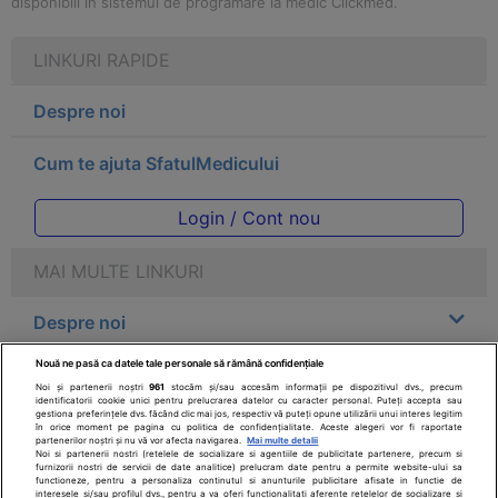
disponibili in sistemul de programare la medic Clickmed.
LINKURI RAPIDE
Despre noi
Cum te ajuta SfatulMedicului
Login / Cont nou
MAI MULTE LINKURI
Despre noi
Nouă ne pasă ca datele tale personale să rămână confidențiale
Legal
Noi și partenerii noștri
961
stocăm și/sau accesăm informații pe dispozitivul dvs., precum
identificatorii cookie unici pentru prelucrarea datelor cu caracter personal. Puteți accepta sau
gestiona preferințele dvs. făcând clic mai jos, respectiv vă puteți opune utilizării unui interes legitim
Drepturile consumatorului
în orice moment pe pagina cu politica de confidențialitate. Aceste alegeri vor fi raportate
partenerilor noștri și nu vă vor afecta navigarea.
Mai multe detalii
Noi si partenerii nostri (retelele de socializare si agentiile de publicitate partenere, precum si
furnizorii nostri de servicii de date analitice) prelucram date pentru a permite website-ului sa
Parteneri
functioneze, pentru a personaliza continutul si anunturile publicitare afisate in functie de
interesele si/sau profilul dvs., pentru a va oferi functionalitati aferente retelelor de socializare si