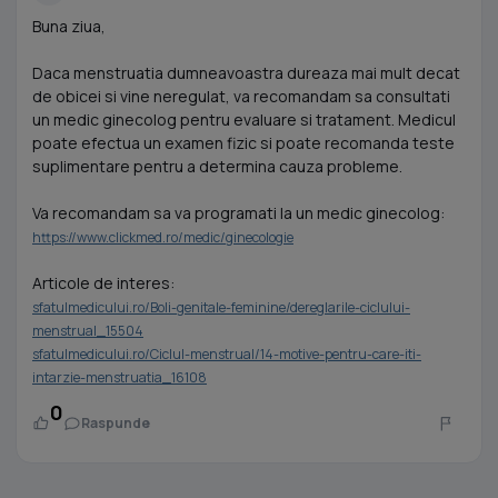
Buna ziua,
Daca menstruatia dumneavoastra dureaza mai mult decat
de obicei si vine neregulat, va recomandam sa consultati
un medic ginecolog pentru evaluare si tratament. Medicul
poate efectua un examen fizic si poate recomanda teste
suplimentare pentru a determina cauza probleme.
Va recomandam sa va programati la un medic ginecolog:
https://www.clickmed.ro/medic/ginecologie
Articole de interes:
sfatulmedicului.ro/Boli-genitale-feminine/dereglarile-ciclului-
menstrual_15504
sfatulmedicului.ro/Ciclul-menstrual/14-motive-pentru-care-iti-
intarzie-menstruatia_16108
0
Raspunde