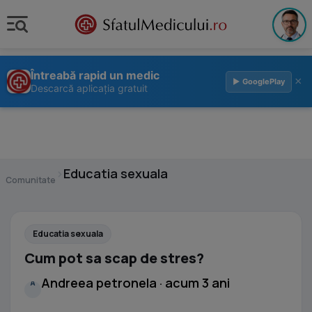
Întreabă rapid un medic
×
▶ GooglePlay
Descarcă aplicația gratuit
›
Educatia sexuala
Comunitate
Educatia sexuala
Cum pot sa scap de stres?
Andreea petronela · acum 3 ani
A