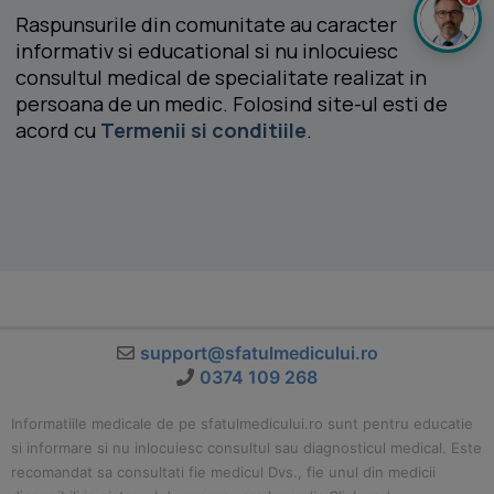
Raspunsurile din comunitate au caracter
informativ si educational si nu inlocuiesc
consultul medical de specialitate realizat in
persoana de un medic. Folosind site-ul esti de
acord cu
Termenii si conditiile
.
support@sfatulmedicului.ro
0374 109 268
Informatiile medicale de pe sfatulmedicului.ro sunt pentru educatie
si informare si nu inlocuiesc consultul sau diagnosticul medical. Este
recomandat sa consultati fie medicul Dvs., fie unul din medicii