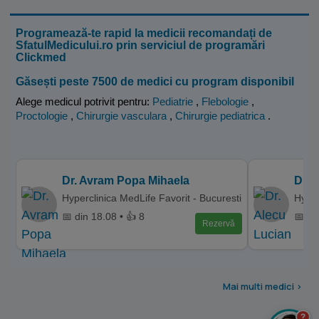
Programează-te rapid la medicii recomandați de
SfatulMedicului.ro prin serviciul de programări
Clickmed
Găsești peste 7500 de medici cu program disponibil
Alege medicul potrivit pentru:
Pediatrie
,
Flebologie
,
Proctologie
,
Chirurgie vasculara
,
Chirurgie pediatrica
.
Dr. Avram Popa Mihaela
Dr. 
Hyperclinica MedLife Favorit - Bucuresti
Hyper
📅 din 18.08 • 👍 8
📅 di
Rezervă
Mai multi medici >
?