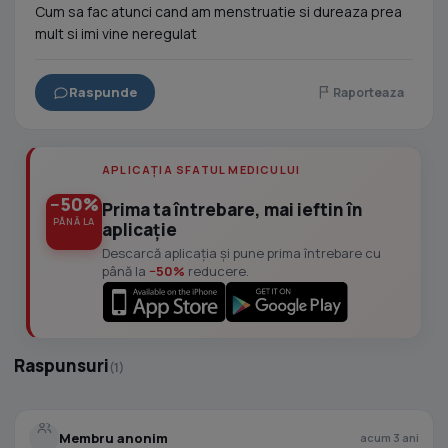
Cum sa fac atunci cand am menstruatie si dureaza prea
mult si imi vine neregulat
Raspunde
Raporteaza
APLICAȚIA SFATUL MEDICULUI
−50%
Prima ta întrebare, mai ieftin în
PÂNĂ LA
aplicație
Descarcă aplicația și pune prima întrebare cu
până la
−50%
reducere.
Raspunsuri
(1)
Membru anonim
acum 3 ani