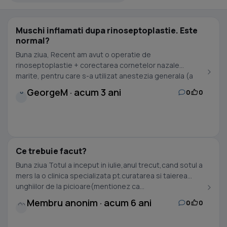
Muschi inflamati dupa rinoseptoplastie. Este
normal?
Buna ziua, Recent am avut o operatie de
rinoseptoplastie + corectarea cornetelor nazale
marite, pentru care s-a utilizat anestezia generala (a
durat 6...
GeorgeM · acum 3 ani
0
0
G
Ce trebuie facut?
Buna ziua Totul a inceput in iulie,anul trecut,cand sotul a
mers la o clinica specializata pt.curatarea si taierea
unghiilor de la picioare(mentionez ca...
Membru anonim · acum 6 ani
0
0