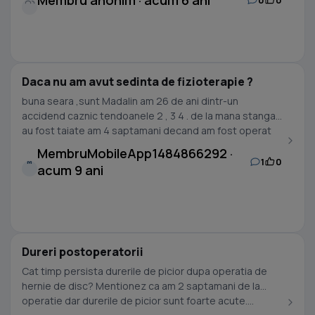
Membru anonim · acum 6 ani
Daca nu am avut sedinta de fizioterapie ?
buna seara ,sunt Madalin am 26 de ani dintr-un
accidend caznic tendoanele 2 , 3 4 . de la mana stanga
au fost taiate am 4 saptamani decand am fost operat
,...
MembruMobileApp1484866292 ·
1
0
M
acum 9 ani
Dureri postoperatorii
Cat timp persista durerile de picior dupa operatia de
hernie de disc? Mentionez ca am 2 saptamani de la
operatie dar durerile de picior sunt foarte acute....