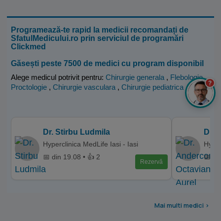
Programează-te rapid la medicii recomandați de
SfatulMedicului.ro prin serviciul de programări
Clickmed
Găsești peste 7500 de medici cu program disponibil
Alege medicul potrivit pentru:
Chirurgie generala
,
Flebologie
,
?
Proctologie
,
Chirurgie vasculara
,
Chirurgie pediatrica
.
Dr. Stirbu Ludmila
Dr. 
Hyperclinica MedLife Iasi - Iasi
Hyper
📅 din 19.08 • 👍 2
📅 di
Rezervă
Mai multi medici >