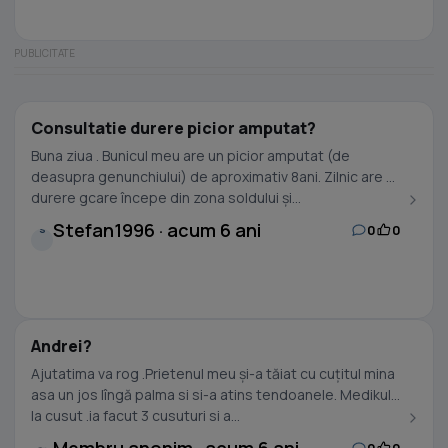
Consultatie durere picior amputat?
Buna ziua . Bunicul meu are un picior amputat (de
deasupra genunchiului) de aproximativ 8ani. Zilnic are o
durere gcare începe din zona soldului și...
Stefan1996 · acum 6 ani
0
0
S
Andrei?
Ajutatima va rog .Prietenul meu și-a tăiat cu cuțitul mina
asa un jos lîngă palma si si-a atins tendoanele. Medikul
la cusut .ia facut 3 cusuturi si a...
0
0