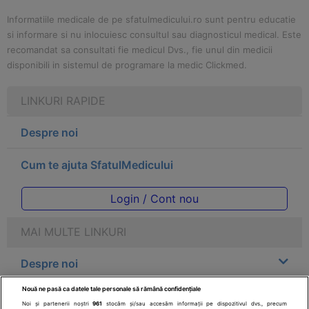
Informatiile medicale de pe sfatulmedicului.ro sunt pentru educatie
si informare si nu inlocuiesc consultul sau diagnosticul medical. Este
recomandat sa consultati fie medicul Dvs., fie unul din medicii
disponibili in sistemul de programare la medic Clickmed.
LINKURI RAPIDE
Despre noi
Cum te ajuta SfatulMedicului
Login / Cont nou
MAI MULTE LINKURI
Despre noi
Nouă ne pasă ca datele tale personale să rămână confidențiale
Legal
Noi și partenerii noștri
961
stocăm și/sau accesăm informații pe dispozitivul dvs., precum