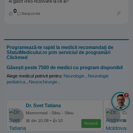
Ai gasit vreo rezolvare la ce ai?
0
Raspunde
Programează-te rapid la medicii recomandați de
SfatulMedicului.ro prin serviciul de programări
Clickmed
Găsești peste 7500 de medici cu program disponibil
Alege medicul potrivit pentru:
Neurologie
,
Neurologie
pediatrica
,
Neurochirurgie
.
?
Dr. Svet Tatiana
Dr. 
Memormed - Sibiu - Sibiu
Centr
📅 din 10.08 • 👍 10
📅 di
Rezervă