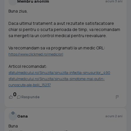
Membru anonim
acum 3 ani
Buna ziua,
Daca ultimul tratament a avut rezultate satisfacatoare
chiar si pentru o scurta perioada de timp, va recomandam
sa mergeti la un control medical pentru reevaluare.
Va recomandam sa va programati la un medic ORL:
https://www.clickmed.ro/medic/orl
Articol recomandat:
sfatulmedicului.ro/Sinuzita/sinuzita-infectia-sinusurilor_490
sfatulmedicului.ro/Sinuzita/sinuzita-simptome-mai-putin-
cunoscute-ale-bolii_15237
0
Raspunde
O
Oana
acum 2 ani
Buna