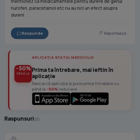
mentionez ca medicamentele pentru durere de genul
nurofen, paracetamol etc nu au nici un efect asupra
durerii.
Raspunde
Raporteaza
APLICAȚIA SFATUL MEDICULUI
−50%
Prima ta întrebare, mai ieftin în
PÂNĂ LA
aplicație
Descarcă aplicația și pune prima întrebare cu
până la
−50%
reducere.
Raspunsuri
(2)