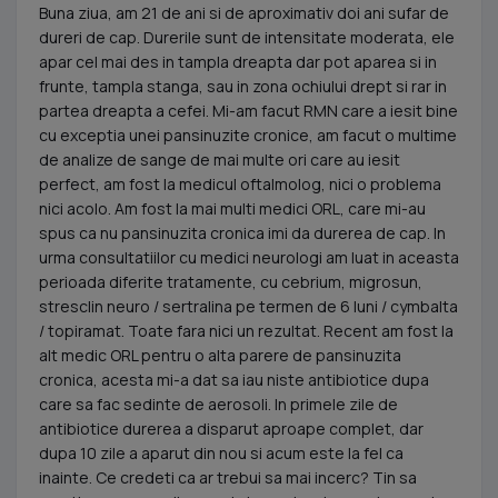
Buna ziua, am 21 de ani si de aproximativ doi ani sufar de
dureri de cap. Durerile sunt de intensitate moderata, ele
apar cel mai des in tampla dreapta dar pot aparea si in
frunte, tampla stanga, sau in zona ochiului drept si rar in
partea dreapta a cefei. Mi-am facut RMN care a iesit bine
cu exceptia unei pansinuzite cronice, am facut o multime
de analize de sange de mai multe ori care au iesit
perfect, am fost la medicul oftalmolog, nici o problema
nici acolo. Am fost la mai multi medici ORL, care mi-au
spus ca nu pansinuzita cronica imi da durerea de cap. In
urma consultatiilor cu medici neurologi am luat in aceasta
perioada diferite tratamente, cu cebrium, migrosun,
stresclin neuro / sertralina pe termen de 6 luni / cymbalta
/ topiramat. Toate fara nici un rezultat. Recent am fost la
alt medic ORL pentru o alta parere de pansinuzita
cronica, acesta mi-a dat sa iau niste antibiotice dupa
care sa fac sedinte de aerosoli. In primele zile de
antibiotice durerea a disparut aproape complet, dar
dupa 10 zile a aparut din nou si acum este la fel ca
inainte. Ce credeti ca ar trebui sa mai incerc? Tin sa