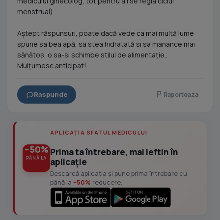
medicului ginecolog, tot pentru a i se regla ciclul
menstrual).
Aștept răspunsuri, poate dacă vede ca mai multă lume
spune sa bea apă, sa stea hidratată si sa manance mai
sănătos, o sa-si schimbe stilul de alimentație..
Mulțumesc anticipat!
Raspunde
Raporteaza
APLICAȚIA SFATUL MEDICULUI
−50%
Prima ta întrebare, mai ieftin în
PÂNĂ LA
aplicație
Descarcă aplicația și pune prima întrebare cu
până la
−50%
reducere.