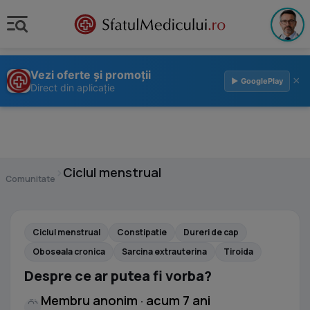
Vezi oferte și promoții
×
▶ GooglePlay
Direct din aplicație
›
Ciclul menstrual
Comunitate
Ciclul menstrual
Constipatie
Dureri de cap
Oboseala cronica
Sarcina extrauterina
Tiroida
Despre ce ar putea fi vorba?
Membru anonim · acum 7 ani