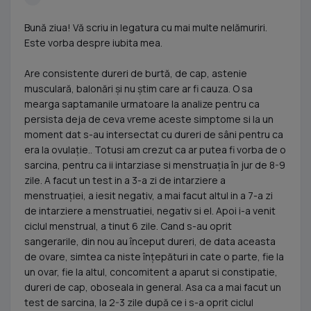
Bună ziua! Vă scriu in legatura cu mai multe nelămuriri.
Este vorba despre iubita mea.
Are consistente dureri de burtă, de cap, astenie
musculară, balonări și nu știm care ar fi cauza. O sa
mearga saptamanile urmatoare la analize pentru ca
persista deja de ceva vreme aceste simptome si la un
moment dat s-au intersectat cu dureri de sâni pentru ca
era la ovulație.. Totusi am crezut ca ar putea fi vorba de o
sarcina, pentru ca ii intarziase si menstruația în jur de 8-9
zile. A facut un test in a 3-a zi de intarziere a
menstruației, a iesit negativ, a mai facut altul in a 7-a zi
de intarziere a menstruatiei, negativ si el. Apoi i-a venit
ciclul menstrual, a tinut 6 zile. Cand s-au oprit
sangerarile, din nou au început dureri, de data aceasta
de ovare, simtea ca niste înțepături in cate o parte, fie la
un ovar, fie la altul, concomitent a aparut si constipatie,
dureri de cap, oboseala in general. Asa ca a mai facut un
test de sarcina, la 2-3 zile după ce i s-a oprit ciclul