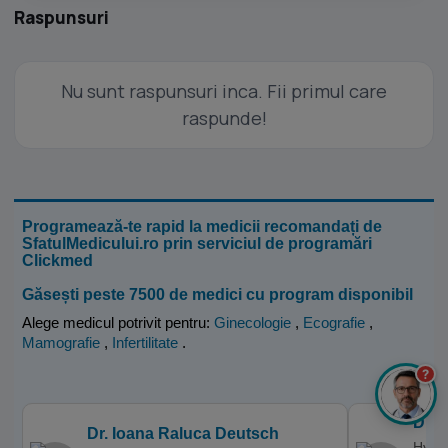
Raspunsuri
Nu sunt raspunsuri inca. Fii primul care
raspunde!
Programează-te rapid la medicii recomandați de
SfatulMedicului.ro prin serviciul de programări
Clickmed
Găsești peste 7500 de medici cu program disponibil
Alege medicul potrivit pentru:
Ginecologie
,
Ecografie
,
Mamografie
,
Infertilitate
.
?
Dr. 
Dr. Ioana Raluca Deutsch
Hyper