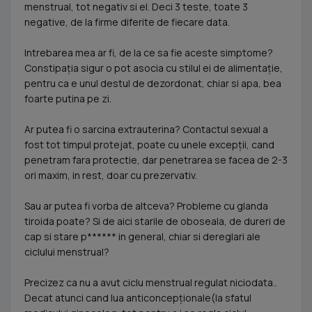
menstrual, tot negativ si el. Deci 3 teste, toate 3
negative, de la firme diferite de fiecare data.
Intrebarea mea ar fi, de la ce sa fie aceste simptome?
Constipația sigur o pot asocia cu stilul ei de alimentație,
pentru ca e unul destul de dezordonat, chiar si apa, bea
foarte putina pe zi.
Ar putea fi o sarcina extrauterina? Contactul sexual a
fost tot timpul protejat, poate cu unele excepții, cand
penetram fara protectie, dar penetrarea se facea de 2-3
ori maxim, in rest, doar cu prezervativ.
Sau ar putea fi vorba de altceva? Probleme cu glanda
tiroida poate? Si de aici starile de oboseala, de dureri de
cap si stare p****** in general, chiar si dereglari ale
ciclului menstrual?
Precizez ca nu a avut ciclu menstrual regulat niciodata..
Decat atunci cand lua anticoncepționale(la sfatul