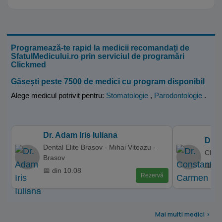
Programează-te rapid la medicii recomandați de
SfatulMedicului.ro prin serviciul de programări
Clickmed
Găsești peste 7500 de medici cu program disponibil
Alege medicul potrivit pentru:
Stomatologie
,
Parodontologie
.
Dr. Adam Iris Iuliana
Dr. 
Dental Elite Brasov - Mihai Viteazu -
Clini
Brasov
📅 di
📅 din 10.08
Rezervă
Mai multi medici >