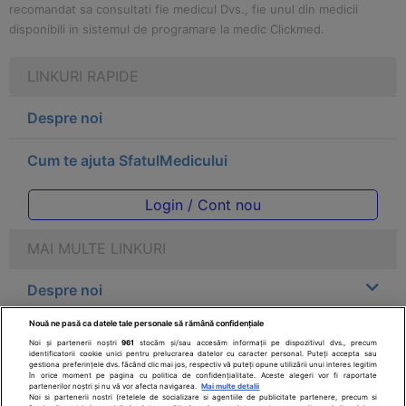
recomandat sa consultati fie medicul Dvs., fie unul din medicii
disponibili in sistemul de programare la medic Clickmed.
LINKURI RAPIDE
Despre noi
Cum te ajuta SfatulMedicului
Login / Cont nou
MAI MULTE LINKURI
Despre noi
Nouă ne pasă ca datele tale personale să rămână confidențiale
Legal
Noi și partenerii noștri
961
stocăm și/sau accesăm informații pe dispozitivul dvs., precum
identificatorii cookie unici pentru prelucrarea datelor cu caracter personal. Puteți accepta sau
gestiona preferințele dvs. făcând clic mai jos, respectiv vă puteți opune utilizării unui interes legitim
Drepturile consumatorului
în orice moment pe pagina cu politica de confidențialitate. Aceste alegeri vor fi raportate
partenerilor noștri și nu vă vor afecta navigarea.
Mai multe detalii
Noi si partenerii nostri (retelele de socializare si agentiile de publicitate partenere, precum si