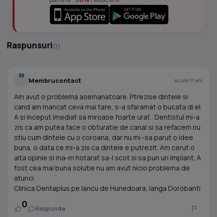
Raspunsuri
(1)
M
Membrucontact
acum 11 ani
Am avut o problema asemanatoare. Ptrezise dintele si
cand am mancat ceva mai tare, s-a sfaramat o bucata di el.
A si inceput imediat sa miroase foarte urat . Dentistul mi-a
zis ca am putea face o obturatie de canal si sa refacem nu
stiu cum dintele cu o coroana, dar nu mi -sa parut o idee
buna, o data ce mi-a zis ca dintele e putrezit. Am cerut o
alta opinie si ma-m hotarat sa-l scot si sa pun un implant. A
fost cea mai buna solutie nu am avut nicio problema de
atunci.
Clinica Dentaplus pe Iancu de Hunedoara, langa Dorobanti
0
Raspunde