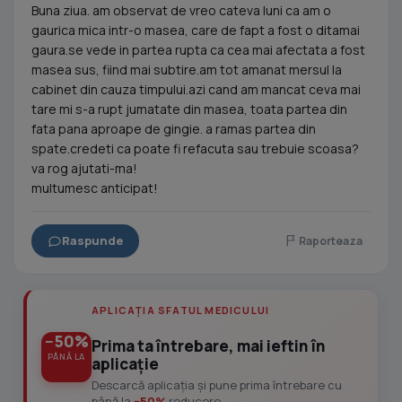
Buna ziua. am observat de vreo cateva luni ca am o
gaurica mica intr-o masea, care de fapt a fost o ditamai
gaura.se vede in partea rupta ca cea mai afectata a fost
masea sus, fiind mai subtire.am tot amanat mersul la
cabinet din cauza timpului.azi cand am mancat ceva mai
tare mi s-a rupt jumatate din masea, toata partea din
fata pana aproape de gingie. a ramas partea din
spate.credeti ca poate fi refacuta sau trebuie scoasa?
va rog ajutati-ma!
multumesc anticipat!
Raspunde
Raporteaza
APLICAȚIA SFATUL MEDICULUI
−50%
Prima ta întrebare, mai ieftin în
PÂNĂ LA
aplicație
Descarcă aplicația și pune prima întrebare cu
până la
−50%
reducere.