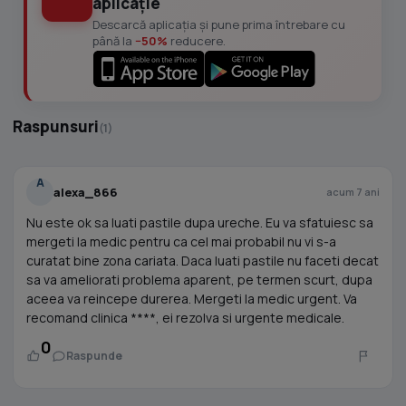
aplicație
Descarcă aplicația și pune prima întrebare cu
până la
−50%
reducere.
Raspunsuri
(1)
A
alexa_866
acum 7 ani
Nu este ok sa luati pastile dupa ureche. Eu va sfatuiesc sa
mergeti la medic pentru ca cel mai probabil nu vi s-a
curatat bine zona cariata. Daca luati pastile nu faceti decat
sa va ameliorati problema aparent, pe termen scurt, dupa
aceea va reincepe durerea. Mergeti la medic urgent. Va
recomand clinica ****, ei rezolva si urgente medicale.
0
Raspunde