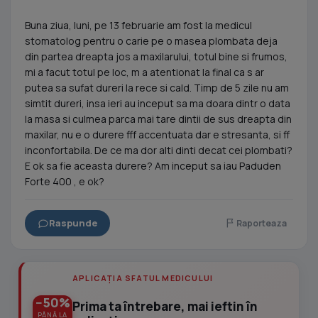
Buna ziua, luni, pe 13 februarie am fost la medicul
stomatolog pentru o carie pe o masea plombata deja
din partea dreapta jos a maxilarului, totul bine si frumos,
mi a facut totul pe loc, m a atentionat la final ca s ar
putea sa sufat dureri la rece si cald. Timp de 5 zile nu am
simtit dureri, insa ieri au inceput sa ma doara dintr o data
la masa si culmea parca mai tare dintii de sus dreapta din
maxilar, nu e o durere fff accentuata dar e stresanta, si ff
inconfortabila. De ce ma dor alti dinti decat cei plombati?
E ok sa fie aceasta durere? Am inceput sa iau Paduden
Forte 400 , e ok?
Raspunde
Raporteaza
APLICAȚIA SFATUL MEDICULUI
−50%
Prima ta întrebare, mai ieftin în
PÂNĂ LA