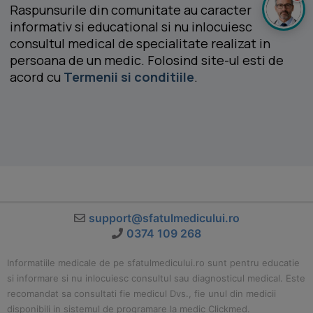
Raspunsurile din comunitate au caracter
informativ si educational si nu inlocuiesc
consultul medical de specialitate realizat in
persoana de un medic. Folosind site-ul esti de
acord cu
Termenii si conditiile
.
support@sfatulmedicului.ro
0374 109 268
Informatiile medicale de pe sfatulmedicului.ro sunt pentru educatie
si informare si nu inlocuiesc consultul sau diagnosticul medical. Este
recomandat sa consultati fie medicul Dvs., fie unul din medicii
disponibili in sistemul de programare la medic Clickmed.