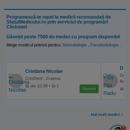
Programează-te rapid la medicii recomandați de
SfatulMedicului.ro prin serviciul de programări
Clickmed
Găsești peste 7500 de medici cu program disponibil
Alege medicul potrivit pentru:
Stomatologie
,
Parodontologie
.
Dr. 
Cristiana Nicolae
Denta
CriniDent - Craiova
Bras
📅 din 10.08 • 👍 1
📅 di
Rezervă
Mai multi medici >
?