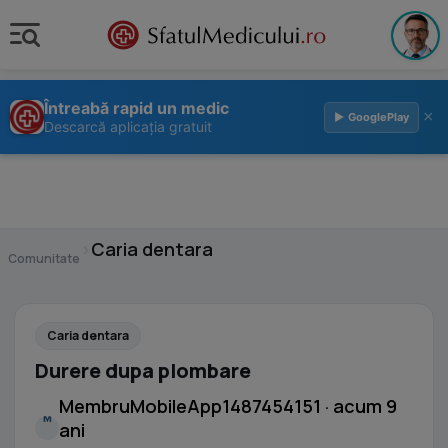
Întreabă rapid un medic
×
▶ GooglePlay
Descarcă aplicația gratuit
›
Caria dentara
Comunitate
Caria dentara
Durere dupa plombare
MembruMobileApp1487454151 · acum 9
M
ani