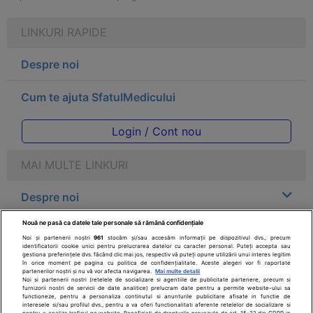
LINKURI RAPIDE
Despre noi
Cum te ajuta SfatulMedicului
Login / Cont nou
MAI MULTE LINKURI
Despre noi
Nouă ne pasă ca datele tale personale să rămână confidențiale
Legal
Noi și partenerii noștri
961
stocăm și/sau accesăm informații pe dispozitivul dvs., precum
identificatorii cookie unici pentru prelucrarea datelor cu caracter personal. Puteți accepta sau
gestiona preferințele dvs. făcând clic mai jos, respectiv vă puteți opune utilizării unui interes legitim
Drepturile consumatorului
în orice moment pe pagina cu politica de confidențialitate. Aceste alegeri vor fi raportate
partenerilor noștri și nu vă vor afecta navigarea.
Mai multe detalii
Noi si partenerii nostri (retelele de socializare si agentiile de publicitate partenere, precum si
furnizorii nostri de servicii de date analitice) prelucram date pentru a permite website-ului sa
Parteneri
functioneze, pentru a personaliza continutul si anunturile publicitare afisate in functie de
interesele si/sau profilul dvs., pentru a va oferi functionalitati aferente retelelor de socializare si
pentru a analiza traficul pe website. Beneficiati de drepturile prevazute de art. 15-22 din GDPR in