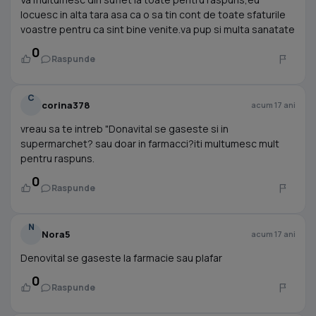
locuesc in alta tara asa ca o sa tin cont de toate sfaturile
voastre pentru ca sint bine venite.va pup si multa sanatate
0
Raspunde
C
corina378
acum 17 ani
vreau sa te intreb "Donavital se gaseste si in
supermarchet? sau doar in farmacci?iti multumesc mult
pentru raspuns.
0
Raspunde
N
Nora5
acum 17 ani
Denovital se gaseste la farmacie sau plafar
0
Raspunde