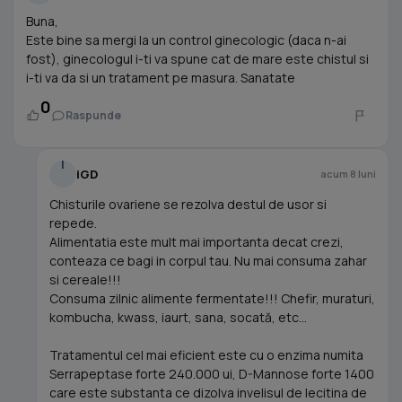
Buna,
Este bine sa mergi la un control ginecologic (daca n-ai
fost), ginecologul i-ti va spune cat de mare este chistul si
i-ti va da si un tratament pe masura. Sanatate
0
Raspunde
I
iGD
acum 8 luni
Chisturile ovariene se rezolva destul de usor si
repede.
Alimentatia este mult mai importanta decat crezi,
conteaza ce bagi in corpul tau. Nu mai consuma zahar
si cereale!!!
Consuma zilnic alimente fermentate!!! Chefir, muraturi,
kombucha, kwass, iaurt, sana, socată, etc…
Tratamentul cel mai eficient este cu o enzima numita
Serrapeptase forte 240.000 ui, D-Mannose forte 1400
care este substanta ce dizolva invelisul de lecitina de