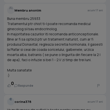
Membru anonim
acum 17 ani
Buna membru 25933
Tratamentul ptr chist ti-l poate recomanda medicul
ginecolog si/sau endocrinolog.
In majoritatea cazurilor iti recomanda anticonceptionale.
Bine ar fi sa optezi ptr un tratament naturist, cum ar fi
produsul Donavital, regleaza secretia hormonala, il gasesti
la Plafar si ceai de coada soricelului, galbenele, urzica
moarta alba, batranis ( se pune o lingurita din fiecare la 2 l
de apa), faci o infuzie si bei 1 - 2 l/ zi timp de trei luni.
Multa sanatate
:)
0
Raspunde
C
corina378
acum 17 ani
Va multumesc din suflet la toate pentru raspuns,eu