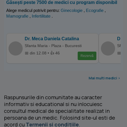
Găsești peste 7500 de medici cu program disponibil
Alege medicul potrivit pentru:
Ginecologie
,
Ecografie
,
Mamografie
,
Infertilitate
.
Dr. Meca Daniela Catalina
Dr. 
Sfanta Maria - Plaza - Bucuresti
Sfant
📅 din 12.08 • 👍 46
📅 di
Rezervă
Mai multi medici >
Raspunsurile din comunitate au caracter
informativ si educational si nu inlocuiesc
consultul medical de specialitate realizat in
persoana de un medic. Folosind site-ul esti de
acord cu
Termenii si conditiile
.