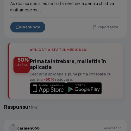
As dori sa stiu si eu ce tratament se ia pentru chist,va
multumesc mult
Raspunde
Raporteaza
APLICAȚIA SFATUL MEDICULUI
−50%
Prima ta întrebare, mai ieftin în
PÂNĂ LA
aplicație
Descarcă aplicația și pune prima întrebare cu
până la
−50%
reducere.
Raspunsuri
(14)
C
carmen658
acum 17 ani