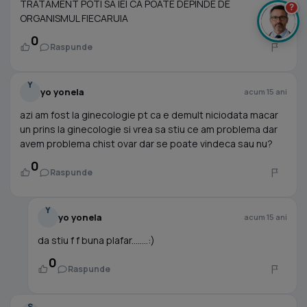
TRATAMENT POTI SA IEI CA POATE DEPINDE DE
?
ORGANISMUL FIECARUIA
0
Raspunde
Y
yo yonela
acum 15 ani
azi am fost la ginecologie pt ca e demult niciodata macar
un prins la ginecologie si vrea sa stiu ce am problema dar
avem problema chist ovar dar se poate vindeca sau nu?
0
Raspunde
Y
yo yonela
acum 15 ani
da stiu f f buna plafar........:)
0
Raspunde
S