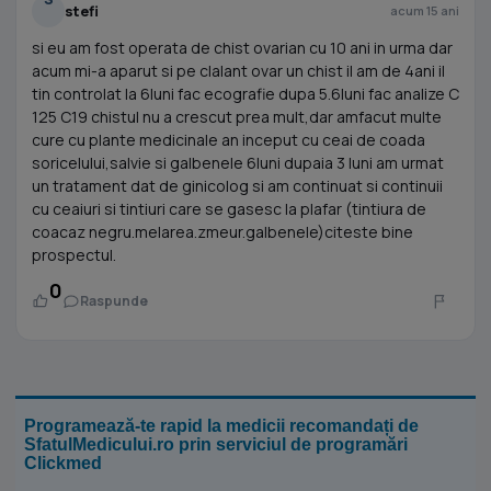
stefi
acum 15 ani
si eu am fost operata de chist ovarian cu 10 ani in urma dar
acum mi-a aparut si pe clalant ovar un chist il am de 4ani il
tin controlat la 6luni fac ecografie dupa 5.6luni fac analize C
125 C19 chistul nu a crescut prea mult,dar amfacut multe
cure cu plante medicinale an inceput cu ceai de coada
soricelului,salvie si galbenele 6luni dupaia 3 luni am urmat
un tratament dat de ginicolog si am continuat si continuii
cu ceaiuri si tintiuri care se gasesc la plafar (tintiura de
coacaz negru.melarea.zmeur.galbenele)citeste bine
prospectul.
0
Raspunde
Programează-te rapid la medicii recomandați de
SfatulMedicului.ro prin serviciul de programări
Clickmed