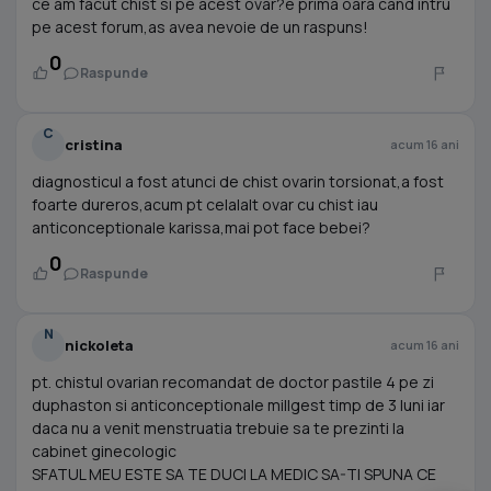
ce am facut chist si pe acest ovar?e prima oara cand intru
pe acest forum,as avea nevoie de un raspuns!
0
Raspunde
C
cristina
acum 16 ani
diagnosticul a fost atunci de chist ovarin torsionat,a fost
foarte dureros,acum pt celalalt ovar cu chist iau
anticonceptionale karissa,mai pot face bebei?
0
Raspunde
N
nickoleta
acum 16 ani
pt. chistul ovarian recomandat de doctor pastile 4 pe zi
duphaston si anticonceptionale millgest timp de 3 luni iar
daca nu a venit menstruatia trebuie sa te prezinti la
cabinet ginecologic
SFATUL MEU ESTE SA TE DUCI LA MEDIC SA-TI SPUNA CE