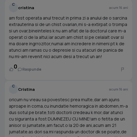
C
cristina
acum 16 ani
am fost operata anul trecut in prima zi a anului de o sarcina
extrauterina si de un chist ovarian,mi s-a extirpat o trompa
si un ovar,bineinteles k nu am aflat de la doctorul care m-a
operat ci de la altul,iar acum am chist si pe celalalt ovar si
ma doare ingrrozitor,numai am incredere in nimeni pt k de
atunci am ramas cu o depresie si cu atacuri de panica de
nu mi-am revenit nici acum desi a trecut un an!
0
Raspunde
C
Cristina
acum 16 ani
oricum nu vreau sa povestesc prea multe,dar am ajuns
aproape in coma,cu inundatie hemoragica in abdomen,m-a
dus sotul pe brate,toti doctorii credeau k mor,dar atunci
cu siguranta a fost DUMNEZEU CU MINE!am o fetita de un
anisor si jumatate,am facut.o la 20 de ani,acum am 21
jumatate.as dori sa.mi raspunda un doctor dk se poate,de