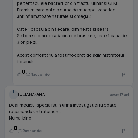
pe tentaculele bacteriilor din tractul urinar si GLM
Premium care este o sursa de mucopolizaharide,
antiinflamatoare naturale si omega 3.
Cate 1 capsula din fiecare, dimineata si seara.
Se bea si ceai de radacina de brusture, cate 1 cana de
3 ori pe zi.
Acest comentariu a fost moderat de administratorul
forumului.
0
Raspunde
I
IULIANA-ANA
acum 17 ani
Doar medicul specialist in urma investigatiei iti poate
recomanda un tratament.
Numai bine
0
Raspunde