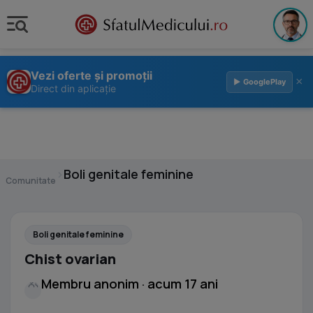
Vezi oferte și promoții
×
▶ GooglePlay
Direct din aplicație
›
Boli genitale feminine
Comunitate
Boli genitale feminine
Chist ovarian
Membru anonim · acum 17 ani