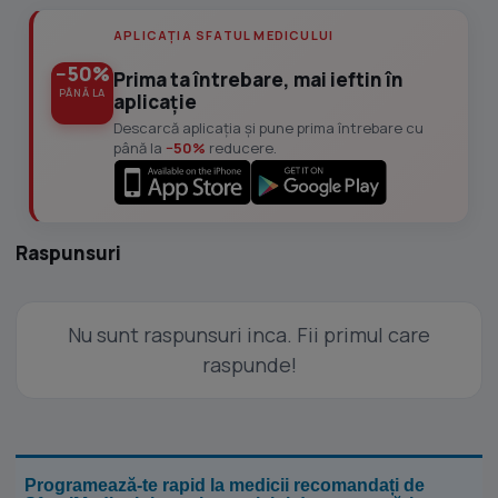
APLICAȚIA SFATUL MEDICULUI
−50%
Prima ta întrebare, mai ieftin în
PÂNĂ LA
aplicație
Descarcă aplicația și pune prima întrebare cu
până la
−50%
reducere.
Raspunsuri
Nu sunt raspunsuri inca. Fii primul care
raspunde!
Programează-te rapid la medicii recomandați de