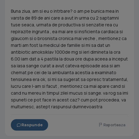
Buna ziua, am si eu o intrbare? o am pe bunica mea in
varsta de 89 de ani care a avut in urma cu 2 saptamni
tuse seaca, urmata de productiva si senzatie rea cu
repirazite ingrunta , ea mai are si insficienta cardiaca si
glaucom si o brosnista cronica mai veche , mentionez ca
marti am fost la medicul de familie si mi sa dat un
antibiotic amoksiklav 1000de mg si ieri dimineta la ora
6.00 iam dat a 4 pastila la doua ore dupa aceea a inceput
sa iasa sange curat a avut cateva episoade asa si am
chemat pe cei de la ambulanta acestia a examinato
tensiunea era ok, si mi sa sugerat sa opresc tratamentul,
lucru care l-am si facut , mentionez ca mai apare cand si
cand nu mereu in timpul zilei mucus si sange. va rog sa imi
spuneti ce pot face in acest caz? cum pot procedea, va
multumesc, astept raspunsul dumnevoastra
Raspunde
Raporteaza