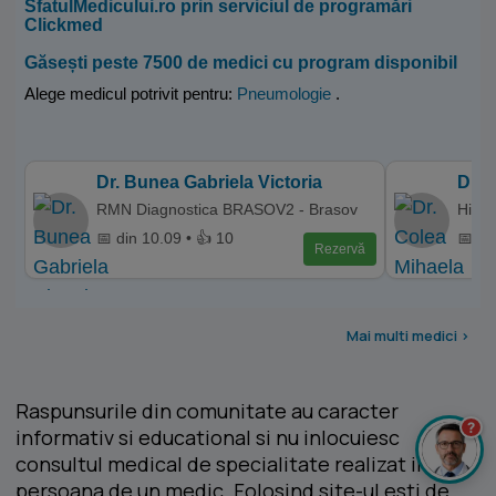
SfatulMedicului.ro prin serviciul de programări
Clickmed
Găsești peste 7500 de medici cu program disponibil
Alege medicul potrivit pentru:
Pneumologie
.
Dr. Bunea Gabriela Victoria
Dr. 
RMN Diagnostica BRASOV2 - Brasov
Hiper
📅 din 10.09 • 👍 10
📅 di
Rezervă
Mai multi medici >
Raspunsurile din comunitate au caracter
?
informativ si educational si nu inlocuiesc
consultul medical de specialitate realizat in
persoana de un medic. Folosind site-ul esti de