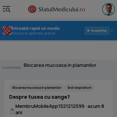
Întreabă rapid un medic
×
▶ GooglePlay
Descarcă aplicația gratuit
›
Blocarea mucoasa in plamanilor
Comunitate
Blocarea mucoasa in plamanilor
Boli respiratorii
Despre tusea cu sange?
MembruMobileApp1521212599 · acum 8
M
ani