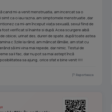
ută cand mi-a venit menstruatia, am incercat sa o
si simt ca o iau razna..am simptomele menstruatie ,dar
ntionez ca mi-am început viața sexuală, sexul fiind de
 fost verificat si înainte si după. Acea scurgere albă
 de obicei, urinat des, dureri de spate..după toate astea
tamina c 3zile la rând, am mâncat lămâie, am stat cu
perând să imi vina mai repede, dar nimic. Testul de
eme sa il fac, dar nu pot sa mai astept încă
sibilitatea sa ajung.. orice sfat e bine venit !!!!
Raporteaza
UI