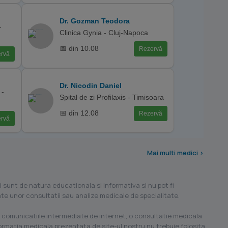
Dr. Gozman Teodora
-
Clinica Gynia - Cluj-Napoca
📅 din 10.08
Rezervă
rvă
Dr. Nicodin Daniel
 -
Spital de zi Profilaxis - Timisoara
📅 din 12.08
Rezervă
rvă
Mai multi medici >
i sunt de natura educationala si informativa si nu pot fi
ilate unor consultatii sau analize medicale de specialitate.
 comunicatiile intermediate de internet, o consultatie medicala
formatia medicala prezentata de site-ul nostru nu trebuie folosita