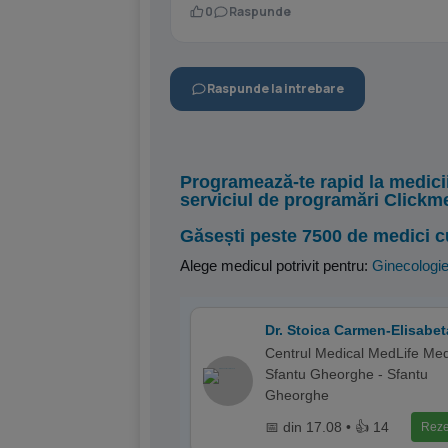
0
Raspunde
Raspunde la intrebare
Programează-te rapid la medici
serviciul de programări Clickm
Găsești peste 7500 de medici c
Alege medicul potrivit pentru:
Ginecologi
Dr. Stoica Carmen-Elisabet
Centrul Medical MedLife Med
Sfantu Gheorghe - Sfantu
Gheorghe
📅 din 17.08 • 👍 14
Reze