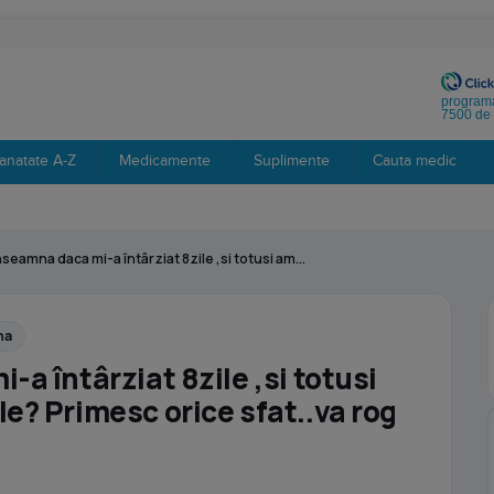
programa
7500 de 
anatate A-Z
Medicamente
Suplimente
Cauta medic
nseamna daca mi-a întârziat 8zile ,si totusi am...
na
a întârziat 8zile ,si totusi
e? Primesc orice sfat..va rog