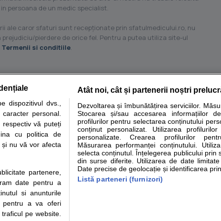
 in persoana de un medic specialist.
ii ale caror sfaturi sunt recepţionate prin sfatulmedicului.ro, nu
 prejudiciu/pierdere de orice fel. Pentru a putea utiliza site-ul
u
Termenii si conditiile
.
dențiale
Atât noi, cât și partenerii noștri preluc
tare analize
Specialitati medicale
Boli si afectiuni
Calculatoare
 dispozitivul dvs.,
Dezvoltarea și îmbunătățirea serviciilor. Măs
u caracter personal.
Stocarea și/sau accesarea informațiilor de
e informatii despre sanatate disponibile pe sfatulmedicului.ro au scop informativ si ed
profilurilor pentru selectarea conținutului pers
 respectiv vă puteți
analizelor medicale. Va sfatuim, ca pe langa informatia primita pe sfatulmedicului.ro s
conținut personalizat. Utilizarea profilurilor
ina cu politica de
personalizate. Crearea profilurilor pentr
ul de programari la medic Clickmed.
i și nu vă vor afecta
Măsurarea performanței conținutului. Utiliz
selecta conținutul. Înțelegerea publicului prin 
din surse diferite. Utilizarea de date limitat
Drepturile consumatorului
Parteneri
Pen
Date precise de geolocație și identificarea prin
ublicitate partenere,
Protectia consumatorilor -
Inscriere clinica
Cli
Listă parteneri (furnizori)
ucram date pentru a
ANPC
Creaza cont medic
Cau
nutul si anunturile
Solutionarea Alternativa a
Int
., pentru a va oferi
Litigiilor
Vid
 traficul pe website.
Parte din Grupul
Info consumator: 0800.080.999
Cli