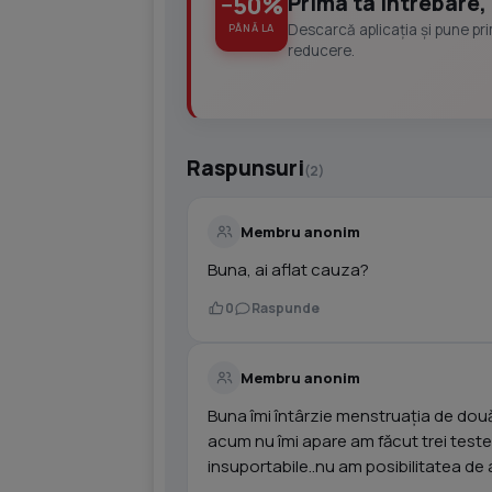
Prima ta întrebare, 
−50%
Descarcă aplicația și pune pr
PÂNĂ LA
reducere.
Raspunsuri
(2)
Membru anonim
Buna, ai aflat cauza?
0
Raspunde
Membru anonim
Buna îmi întârzie menstruația de dou
acum nu îmi apare am făcut trei teste 
insuportabile..nu am posibilitatea d