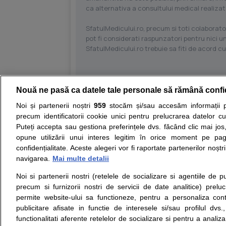
ca alternativa a consultului medical realizat
SfatulMedicului.ro, precum si toti colaborator
pot fi considerati raspunzatori pentru nici un
SfatulMedicului.ro trebuie sa fiti de acord c
Nouă ne pasă ca datele tale personale să rămână confi
Resurse:
Autoevaluare simptome
Interpre
Noi și partenerii noștri
959
stocăm și/sau accesăm informații pe
precum identificatorii cookie unici pentru prelucrarea datelor c
Opiniile avizate ale medicilor, sfaturile si orice alt
Puteți accepta sau gestiona preferințele dvs. făcând clic mai jos,
nici diagnosticul stabilit in urma investigatiilor si 
opune utilizării unui interes legitim în orice moment pe pag
ii punem la dispozitie pentru programare in sistem
confidențialitate. Aceste alegeri vor fi raportate partenerilor noștr
navigarea.
Mai multe detalii
Despre noi
Legal
Noi si partenerii nostri (retelele de socializare si agentiile de p
Despre noi
Termeni si conditii
precum si furnizorii nostri de servicii de date analitice) prel
Contact
Politica de
permite website-ului sa functioneze, pentru a personaliza conti
Intrebari frecvente
confidentialitate
publicitare afisate in functie de interesele si/sau profilul dvs
Consultanti
Politica de cookie
functionalitati aferente retelelor de socializare si pentru a analiza
medicali
Modifica Setarile Cookie