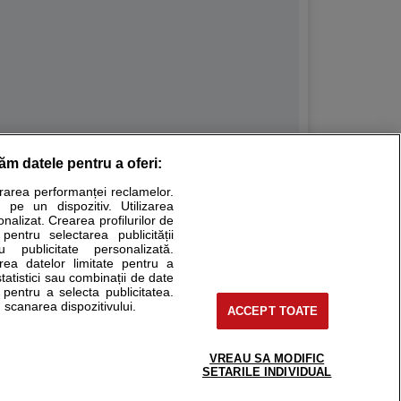
răm datele pentru a oferi:
Stiri medicale
urarea performanței reclamelor.
 pe un dispozitiv. Utilizarea
ucational. Ele nu pot substitui consultul medical direct si
onalizat. Crearea profilurilor de
a consultati fie medicul Dvs., fie unul dintre medicii pe care
 pentru selectarea publicității
u publicitate personalizată.
area datelor limitate pentru a
statistici sau combinații de date
e pentru a selecta publicitatea.
tru pacient
 scanarea dispozitivului.
ACCEPT TOATE
nici si cabinete
ta medic
reaba un medic
VREAU SA MODIFIC
support@sfatulmedicului.ro
SETARILE INDIVIDUAL
eoConsult
0374 109 268
ckmed - programari