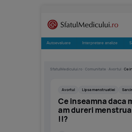
Autoevaluare
Interpretare analize
S
SfatulMedicului.ro
›
Comunitate
›
Avortul
›
Ce i
Avortul
Lipsa menstruatiei
Sarci
Ce inseamna daca mi-
am dureri menstrual
!!?