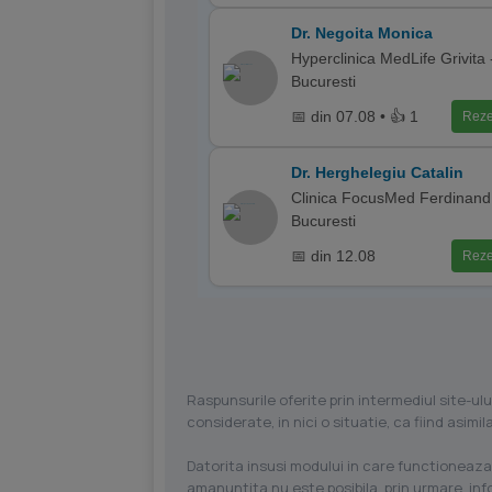
Dr. Negoita Monica
Hyperclinica MedLife Grivita 
Bucuresti
📅 din 07.08 • 👍 1
Reze
Dr. Herghelegiu Catalin
Clinica FocusMed Ferdinand
Bucuresti
📅 din 12.08
Reze
Raspunsurile oferite prin intermediul site-ulu
considerate, in nici o situatie, ca fiind asim
Datorita insusi modului in care functioneaza
amanuntita nu este posibila, prin urmare, in