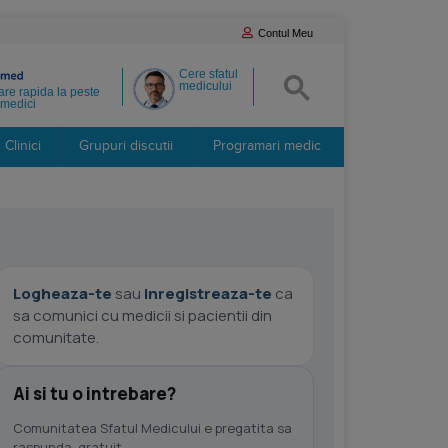
Contul Meu
Cere sfatul
medicului
re rapida la peste
medici
Clinici
Grupuri discutii
Programari medic
Logheaza-te
sau
inregistreaza-te
ca
sa comunici cu medicii si pacientii din
comunitate.
Ai si tu o intrebare?
Comunitatea Sfatul Medicului e pregatita sa
raspunda, gratuit.