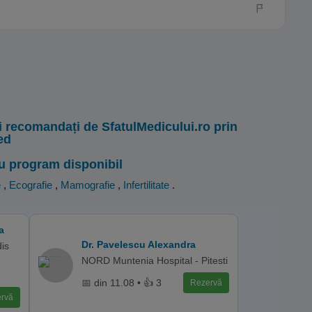
i recomandați de SfatulMedicului.ro prin
ed
u program disponibil
e
,
Ecografie
,
Mamografie
,
Infertilitate
.
a
Dr. Pavelescu Alexandra
is
NORD Muntenia Hospital - Pitesti
📅 din 11.08 • 👍 3
Rezervă
rvă