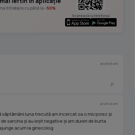
mai ieftin în aplicație
ima întrebare cu până la
−50%
Scanează cu telefonul
acum 6 ani
acum 4 ani
ă săptămâni luna trecută am incercat sa o micșorez și
de sarcina și au ieșit negative și am dureri de burta
e ajunge acum la ginecolog