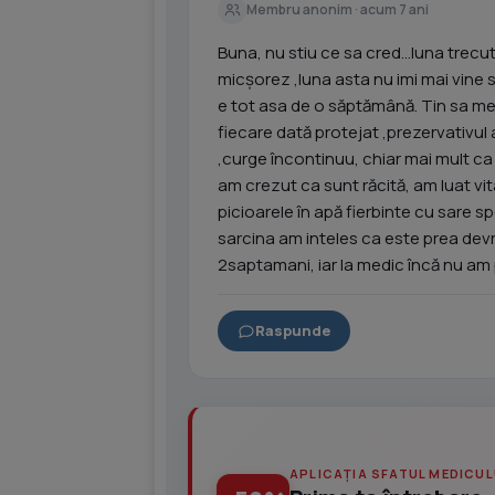
Membru anonim · acum 7 ani
Buna, nu stiu ce sa cred...luna trec
micșorez ,luna asta nu imi mai vine 
e tot asa de o săptămână. Tin sa me
fiecare dată protejat ,prezervativul a
,curge încontinuu, chiar mai mult ca
am crezut ca sunt răcită, am luat vi
picioarele în apă fierbinte cu sare s
sarcina am inteles ca este prea devr
2saptamani, iar la medic încă nu am po
Raspunde
APLICAȚIA SFATUL MEDICUL