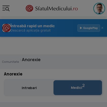
Întreabă rapid un medic
×
▶ GooglePlay
Descarcă aplicația gratuit
›
Anorexie
Comunitate
Anorexie
2
Medici
Intrebari