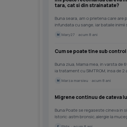
tara, cat si din strainatate?
Buna seara, am o prietena care are pr
infundata cu sange, iar bataile inimii
starea ei s-a agravat,...
Mary27 · acum 8 ani
M
Cum se poate tine sub control
Buna ziua, Mama mea, in varsta de 69 ani, a fost operata de inima, cu valva mecanica , si
ia tratament cu SIMTROM, insa de 2 
pt a tine sub...
Marza marsieu · acum 8 ani
M
Migrene continuu de cateva lu
Buna Poate se regaseste cineva in s
Istoric:astm bronsic,alergie la muceg
sa spunem cand foloesc spray...
Eblis · acum 8 ani
E