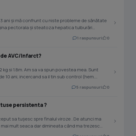
3 ani și mă confrunt cu niste probleme de sănătate
gina pectorala și steatoza hepatica tulburări
1 raspunsuri
0
a de AVC/Infarct?
 82 kg si 1.8m. Am sa va spun povestea mea. Sunt
e 10 ani, incercand sa il tin sub control (hem.
5 raspunsuri
0
,tuse persistenta ?
ceput sa tușesc spre finalul viroze . De atunci ma
e mai mult seaca dar dimineata când ma trezesc