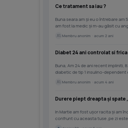
Ce tratament sa iau ?
Buna seara am și eu o întrebare am 5
am fost la medic și m-au găsit cu an
anxioase și atac...
Membru anonim · acum 2 ani
Diabet 24 ani controlat si fric
Buna, Am 24 de ani recent impliniti,
diabetic de tip 1 insulino-dependent d
glicozilata 6.3%)....
Membru anonim · acum 4 ani
Durere piept dreapta și spate 
In Martie am fost ușor racita și am în
confrunt cu aceasta tuse ,pe zi est
vreo 2 ore tusea este...