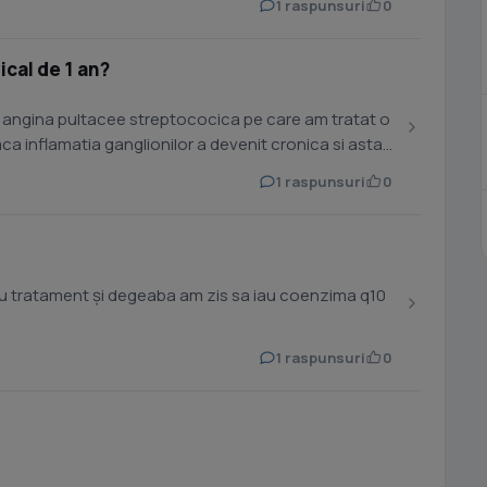
1 raspunsuri
0
ical de 1 an?
t angina pultacee streptococica pe care am tratat o
ca inflamatia ganglionilor a devenit cronica si asta
1 raspunsuri
0
-au tratament și degeaba am zis sa iau coenzima q10
1 raspunsuri
0