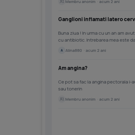
Membru anonim · acum 2 ani
Ganglioni inflamati latero cerv
Buna ziua ! In urma cu un an am avu
cu antibiotic. Intrebarea mea este da
este cauza...
Alina880 · acum 2 ani
A
Am angina?
Ce pot sa fac la angina pectorala i
sau tonerin
Membru anonim · acum 2 ani