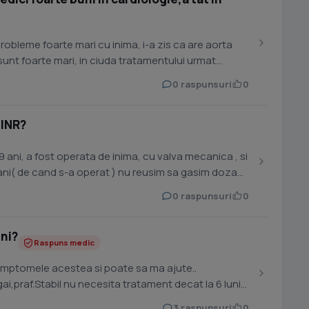
obleme foarte mari cu inima, i-a zis ca are aorta
 sunt foarte mari, in ciuda tratamentului urmat
0 raspunsuri
0
 INR?
ani( de cand s-a operat ) nu reusim sa gasim doza
0 raspunsuri
0
ni?
Raspuns medic
imptomele acestea si poate sa ma ajute..
ai,praf.Stabil nu necesita tratament decat la 6 luni
3 raspunsuri
0