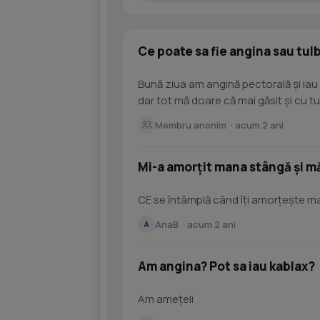
Ce poate sa fie angina sau tul
Bună ziua am angină pectorală și iau
dar tot mă doare că mai găsit și cu tu
face
Membru anonim · acum 2 ani
Mi-a amorțit mana stângă și m
CE se întâmplă când îți amorțește m
AnaB · acum 2 ani
A
Am angina? Pot sa iau kablax?
Am amețeli