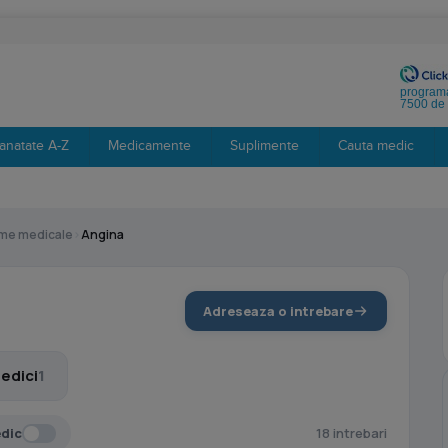
programa
7500 de 
anatate A-Z
Medicamente
Suplimente
Cauta medic
eme medicale
›
Angina
Adreseaza o intrebare
edici
1
edic
18 intrebari