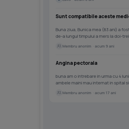
Sunt compatibile aceste med
Buna ziua, Bunica mea (83 ani) a fos
de-a lungul timpului a mers la doi-tre
ba chiar mai mult,...
Membru anonim · acum 9 ani
Angina pectorala
buna am o intrebare in urma cu 4 luni
ambele maini mau internat in spital si mi-a
cataterism si mi-au pus...
Membru anonim · acum 17 ani