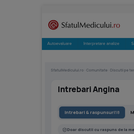
Autoevaluare
Interpretare analize
S
SfatulMedicului.ro
›
Comunitate
›
Discutii pe t
Intrebari Angina
Intrebari & raspunsuri
18
M
Doar discutii cu raspuns de la m