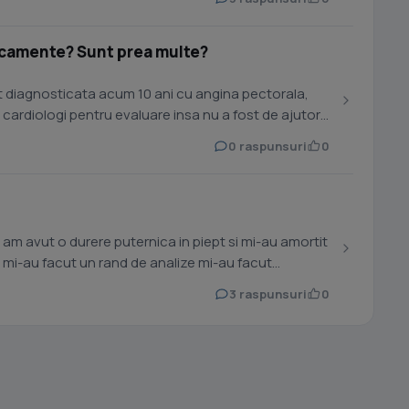
icamente? Sunt prea multe?
t diagnosticata acum 10 ani cu angina pectorala,
i cardiologi pentru evaluare insa nu a fost de ajutor,
0 raspunsuri
0
 am avut o durere puternica in piept si mi-au amortit
u facut un rand de analize mi-au facut
3 raspunsuri
0