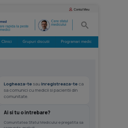
Contul Meu
Cere sfatul
medicului
re rapida la peste
medici
Clinici
Grupuri discutii
Programari medic
Logheaza-te
sau
inregistreaza-te
ca
sa comunici cu medicii si pacientii din
comunitate.
Ai si tu o intrebare?
Comunitatea Sfatul Medicului e pregatita sa
raspunda, gratuit.