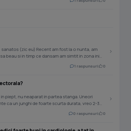
1 raspunsuri
0
, sanatos (zic eu) Recent am fost la o nunta, am
sa beau si in timp ce dansam am simtit in zona inimii
1 raspunsuri
0
pectorala?
i in piept, nu neaparat in partea stanga. Uneori
mte ca un junghi de foarte scurta durata, vreo 2-3
0 raspunsuri
0
ici foarte buni in cardiologie,a tat in