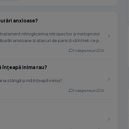
burări anxioase?
 tratament nitroglicerina nitropector și metoprolol
lburări anxioase și atacuri de panică vă întreb ce pot
1 raspunsuri
0
ă înțeapă inima rau?
ana stângă și mă înțeapă inima?
1 raspunsuri
0