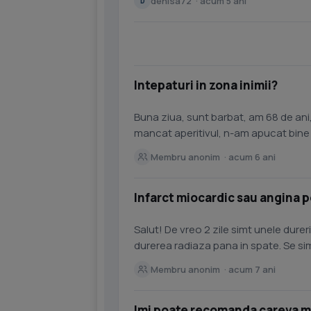
denisa72 · acum 5 ani
D
Intepaturi in zona inimii?
Buna ziua, sunt barbat, am 68 de ani
mancat aperitivul, n-am apucat bine 
intepaturi-sagetaturi...
Membru anonim · acum 6 ani
Infarct miocardic sau angina 
Salut! De vreo 2 zile simt unele durer
durerea radiaza pana in spate. Se si
secunde, dar se...
Membru anonim · acum 7 ani
Imi poate recomanda careva med