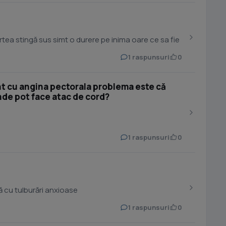
tea stingă sus simt o durere pe inima oare ce sa fie
1 raspunsuri
0
t cu angina pectorala problema este că
nde pot face atac de cord?
1 raspunsuri
0
ă cu tulburări anxioase
1 raspunsuri
0