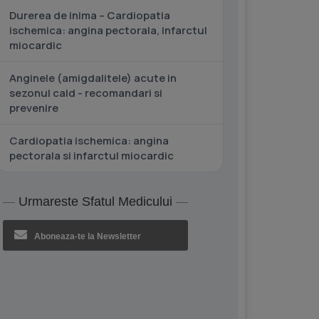
Durerea de inima – Cardiopatia
ischemica: angina pectorala, infarctul
miocardic
Anginele (amigdalitele) acute in
sezonul cald - recomandari si
prevenire
Cardiopatia ischemica: angina
pectorala si infarctul miocardic
Urmareste Sfatul Medicului
Aboneaza-te la Newsletter