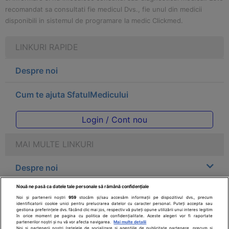
recomandat sa consultati fie medicul Dvs., fie unul din medicii
disponibili in sistemul de programare la medic Clickmed.
LINKURI RAPIDE
Despre noi
Cum te ajuta SfatulMedicului
Login / Cont nou
MAI MULTE LINKURI
Despre noi
Nouă ne pasă ca datele tale personale să rămână confidențiale
Legal
Noi și partenerii noștri
959
stocăm și/sau accesăm informații pe dispozitivul dvs., precum
identificatorii cookie unici pentru prelucrarea datelor cu caracter personal. Puteți accepta sau
gestiona preferințele dvs. făcând clic mai jos, respectiv vă puteți opune utilizării unui interes legitim
Drepturile consumatorului
în orice moment pe pagina cu politica de confidențialitate. Aceste alegeri vor fi raportate
partenerilor noștri și nu vă vor afecta navigarea.
Mai multe detalii
Noi si partenerii nostri (retelele de socializare si agentiile de publicitate partenere, precum si