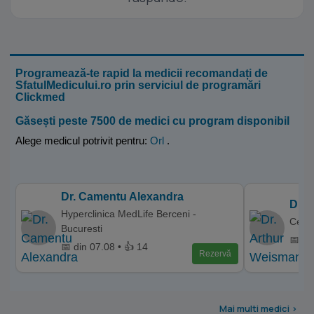
Programează-te rapid la medicii recomandați de
SfatulMedicului.ro prin serviciul de programări
Clickmed
Găsești peste 7500 de medici cu program disponibil
Alege medicul potrivit pentru:
Orl
.
Dr. Camentu Alexandra
Dr. 
Hyperclinica MedLife Berceni -
Centr
Bucuresti
📅 di
📅 din 07.08 • 👍 14
Rezervă
Mai multi medici >