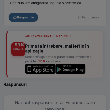
Buna ziua. Am amigdalita linguala hipertrofica.
Raspunde
Raporteaza
APLICAȚIA SFATUL MEDICULUI
−50%
Prima ta întrebare, mai ieftin în
PÂNĂ LA
aplicație
Descarcă aplicația și pune prima întrebare cu
până la
−50%
reducere.
Raspunsuri
Nu sunt raspunsuri inca. Fii primul care
raspunde!