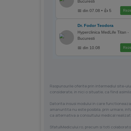
Bucuresti
📅 din 07.08 • 👍 5
Reze
Dr. Fodor Teodora
Hyperclinica MedLife Titan -
Bucuresti
📅 din 10.08
Reze
Raspunsurile oferite prin intermediul site-ulu
considerate, in nici o situatie, ca fiind asim
Datorita insusi modului in care functioneaza
amanuntita nu este posibila, prin urmare, in
ca alternativa a consultului medical realizat
SfatulMedicului.ro, precum si toti colaborator