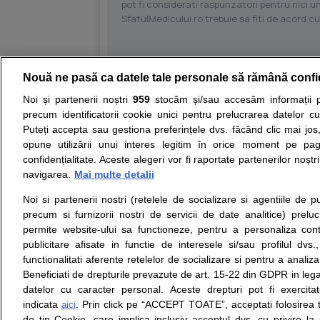
pot fi considerati raspunzatori pentru nici un
SfatulMedicului.ro trebuie sa fiti de acord c
Nouă ne pasă ca datele tale personale să rămână confi
Resurse:
Autoevaluare simptome
Interpre
Noi și partenerii noștri
959
stocăm și/sau accesăm informații pe
precum identificatorii cookie unici pentru prelucrarea datelor c
Opiniile avizate ale medicilor, sfaturile si orice alt
Puteți accepta sau gestiona preferințele dvs. făcând clic mai jos,
nici diagnosticul stabilit in urma investigatiilor si 
opune utilizării unui interes legitim în orice moment pe pag
ii punem la dispozitie pentru programare in sistem
confidențialitate. Aceste alegeri vor fi raportate partenerilor noștr
navigarea.
Mai multe detalii
Despre noi
Legal
Noi si partenerii nostri (retelele de socializare si agentiile de p
Despre noi
Termeni si conditii
precum si furnizorii nostri de servicii de date analitice) prel
Contact
Politica de
permite website-ului sa functioneze, pentru a personaliza conti
Intrebari frecvente
confidentialitate
publicitare afisate in functie de interesele si/sau profilul dvs
Consultanti
Politica de cookie
functionalitati aferente retelelor de socializare si pentru a analiza
medicali
Modifica Setarile Cookie
Beneficiati de drepturile prevazute de art. 15-22 din GDPR in leg
datelor cu caracter personal. Aceste drepturi pot fi exercita
indicata
. Prin click pe “ACCEPT TOATE”, acceptati folosirea t
aici
de tip Cookie, care implica inclusiv acceptul dvs. cu privire l