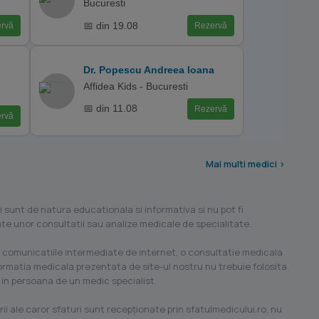
Bucuresti
📅 din 19.08
rvă
Rezervă
Dr. Popescu Andreea Ioana
Affidea Kids - Bucuresti
📅 din 11.08
Rezervă
rvă
Mai multi medici >
i sunt de natura educationala si informativa si nu pot fi
ilate unor consultatii sau analize medicale de specialitate.
 comunicatiile intermediate de internet, o consultatie medicala
formatia medicala prezentata de site-ul nostru nu trebuie folosita
 in persoana de un medic specialist.
ii ale caror sfaturi sunt recepţionate prin sfatulmedicului.ro, nu