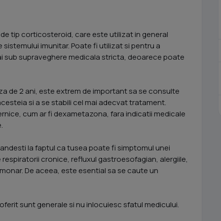
ip corticosteroid, care este utilizat in general
e sistemului imunitar. Poate fi utilizat si pentru a
ai sub supraveghere medicala stricta, deoarece poate
eaza de 2 ani, este extrem de important sa se consulte
esteia si a se stabili cel mai adecvat tratament.
ice, cum ar fi dexametazona, fara indicatii medicale
.
ndesti la faptul ca tusea poate fi simptomul unei
 respiratorii cronice, refluxul gastroesofagian, alergiile,
lmonar. De aceea, este esential sa se caute un
oferit sunt generale si nu inlocuiesc sfatul medicului.