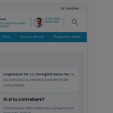
Contul Meu
Cere sfatul
medicului
re rapida la peste
medici
Clinici
Grupuri discutii
Programari medic
Logheaza-te
sau
inregistreaza-te
ca
sa comunici cu medicii si pacientii din
comunitate.
Ai si tu o intrebare?
Comunitatea Sfatul Medicului e pregatita sa
raspunda, gratuit.