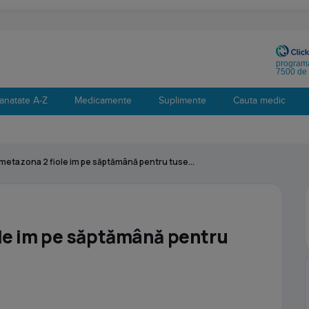
programa
7500 de 
anatate A-Z
Medicamente
Suplimente
Cauta medic
etazona 2 fiole im pe săptămână pentru tuse...
le im pe săptămână pentru