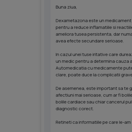
Buna ziua,
Dexametazona este un medicament de t
pentru a reduce inflamatiile si reactiil
ameliora tusea persistenta, dar num
avea efecte secundare serioase.
In cazul unei tuse iritative care dur
un medic pentru a determina cauza ac
Automedicatia cu medicamente putern
clare, poate duce la complicatii grave
De asemenea, este important sa te ga
afectiuni mai serioase, cum ar fi bolile
bolile cardiace sau chiar cancerul pu
diagnostic corect.
Retineti ca informatiile pe care le-am 