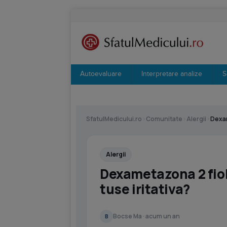
Autoevaluare
Interpretare analize
S
SfatulMedicului.ro
›
Comunitate
›
Alergii
›
Dexam
Alergii
Dexametazona 2 fio
tuse iritativa?
Bocse Ma · acum un an
B