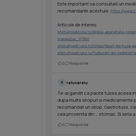
Este important sa consultati un medic 
recomandarile acestuia:
https://www.
Articole de interes:
sfatulmedicului.ro/Bolile-aparatului-resp
trateazai_17360
sfatulmedicului.ro/Gripa/tipuri-de-tuse-p
sfatulmedicului.ro/Tulburari-de-vedere/t
0
Raspunde
ralucaralu
R
Te-ai gandit ca paote tusea aceea iri
dupa multe siropuri si medicamente p
recomandat un sirop, Gastrotuss, car
cea provenita din ....stomac. Si asta a
0
Raspunde