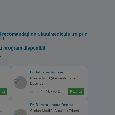
i recomandați de SfatulMedicului.ro prin
ed
u program disponibil
.
Dr. Adriana Tudose
Clinica Nord (Alexandrina) -
Bucuresti
📅 din 24.08 • 👍 6
rvă
Rezervă
Dr. Dumitru Ioana Denisa
a -
Clinica Medlife Arcul de Triumf -