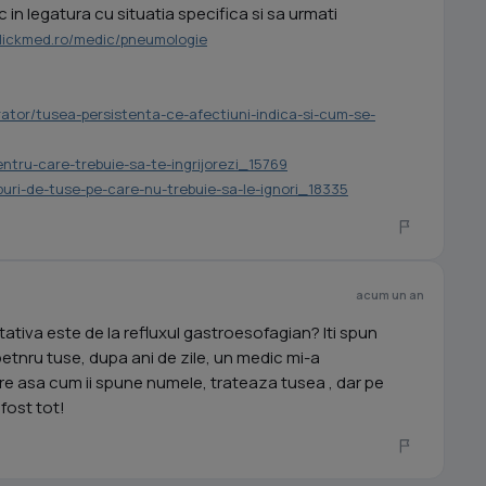
in legatura cu situatia specifica si sa urmati
clickmed.ro/medic/pneumologie
irator/tusea-persistenta-ce-afectiuni-indica-si-cum-se-
entru-care-trebuie-sa-te-ingrijorezi_15769
ipuri-de-tuse-pe-care-nu-trebuie-sa-le-ignori_18335
acum un an
tativa este de la refluxul gastroesofagian? Iti spun
etnru tuse, dupa ani de zile, un medic mi-a
e asa cum ii spune numele, trateaza tusea , dar pe
 fost tot!