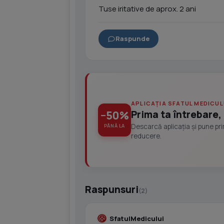
Tuse iritative de aprox. 2 ani
Raspunde
APLICAȚIA SFATUL MEDICUL
Prima ta întrebare, 
−50%
Descarcă aplicația și pune pr
PÂNĂ LA
reducere.
Raspunsuri
(2)
SfatulMedicului