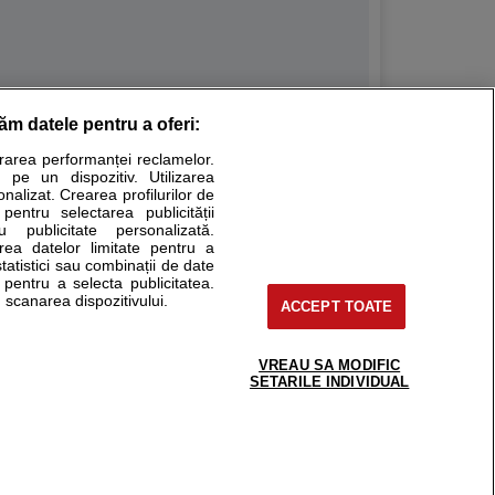
răm datele pentru a oferi:
Stiri medicale
urarea performanței reclamelor.
 pe un dispozitiv. Utilizarea
ucational. Ele nu pot substitui consultul medical direct si
onalizat. Crearea profilurilor de
a consultati fie medicul Dvs., fie unul dintre medicii pe care
 pentru selectarea publicității
u publicitate personalizată.
area datelor limitate pentru a
statistici sau combinații de date
e pentru a selecta publicitatea.
tru pacient
 scanarea dispozitivului.
ACCEPT TOATE
nici si cabinete
ta medic
reaba un medic
VREAU SA MODIFIC
support@sfatulmedicului.ro
SETARILE INDIVIDUAL
eoConsult
0374 109 268
ckmed - programari
dic