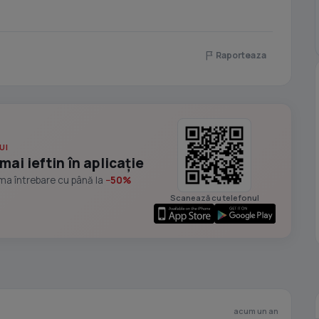
Raporteaza
UI
mai ieftin în aplicație
ima întrebare cu până la
−50%
Scanează cu telefonul
acum un an