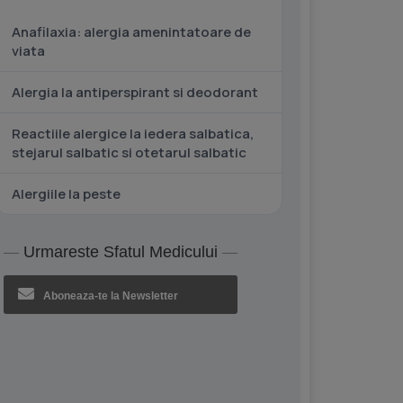
Anafilaxia: alergia amenintatoare de
viata
Alergia la antiperspirant si deodorant
Reactiile alergice la iedera salbatica,
stejarul salbatic si otetarul salbatic
Alergiile la peste
Urmareste Sfatul Medicului
Aboneaza-te la Newsletter