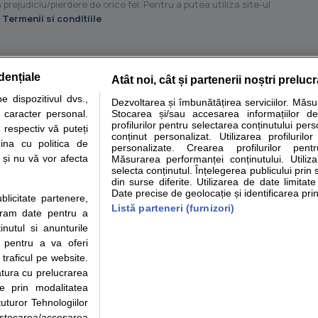
 prejudiciu/pierdere de orice fel. Pentru a putea utiliza site-ul
u
Termenii si conditiile
.
dențiale
Atât noi, cât și partenerii noștri preluc
tare analize
Specialitati medicale
Boli si afectiuni
Calculatoare
 dispozitivul dvs.,
Dezvoltarea și îmbunătățirea serviciilor. Măs
u caracter personal.
Stocarea și/sau accesarea informațiilor de
e informatii despre sanatate disponibile pe sfatulmedicului.ro au scop informativ si ed
profilurilor pentru selectarea conținutului pers
 respectiv vă puteți
analizelor medicale. Va sfatuim, ca pe langa informatia primita pe sfatulmedicului.ro s
conținut personalizat. Utilizarea profilurilor
ina cu politica de
personalizate. Crearea profilurilor pentr
ul de programari la medic Clickmed.
i și nu vă vor afecta
Măsurarea performanței conținutului. Utiliz
selecta conținutul. Înțelegerea publicului prin 
din surse diferite. Utilizarea de date limitat
Drepturile consumatorului
Parteneri
Pen
Date precise de geolocație și identificarea prin
ublicitate partenere,
Protectia consumatorilor -
Inscriere clinica
Cli
Listă parteneri (furnizori)
ucram date pentru a
ANPC
Creaza cont medic
Cau
nutul si anunturile
Solutionarea Alternativa a
Int
., pentru a va oferi
Litigiilor
Vid
 traficul pe website.
Parte din Grupul
Info consumator: 0800.080.999
Cli
atura cu prelucrarea
Formulare europene - CNAS
me
te prin modalitatea
Ministerul Sanatatii - ANMDM
uturor Tehnologiilor
a stocarea/accesarea