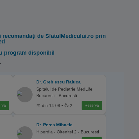
i recomandați de SfatulMedicului.ro prin
ed
u program disponibil
.
Dr. Greblescu Raluca
Spitalul de Pediatrie MedLife
Bucuresti - Bucuresti
📅 din 14.08 • 👍 2
rvă
Rezervă
Dr. Peres Mihaela
Hiperdia - Oltenitei 2 - Bucuresti