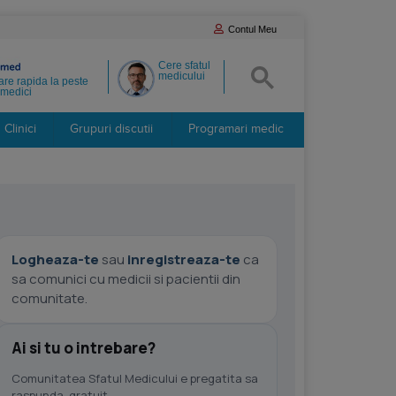
Contul Meu
Cere sfatul
medicului
re rapida la peste
medici
Clinici
Grupuri discutii
Programari medic
Logheaza-te
sau
inregistreaza-te
ca
sa comunici cu medicii si pacientii din
comunitate.
Ai si tu o intrebare?
Comunitatea Sfatul Medicului e pregatita sa
raspunda, gratuit.