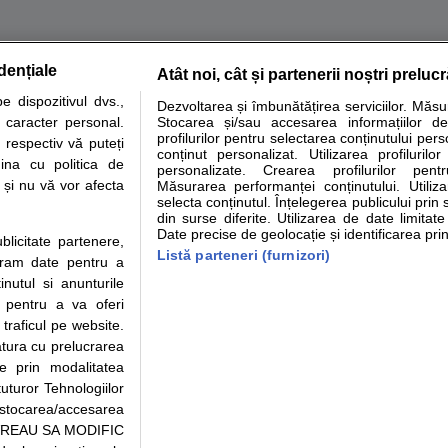
dențiale
Atât noi, cât și partenerii noștri preluc
tare analize
Specialitati medicale
Boli si afectiuni
Calculatoare
 dispozitivul dvs.,
Dezvoltarea și îmbunătățirea serviciilor. Măs
u caracter personal.
Stocarea și/sau accesarea informațiilor de
e informatii despre sanatate disponibile pe sfatulmedicului.ro au scop informativ si ed
profilurilor pentru selectarea conținutului pers
 respectiv vă puteți
analizelor medicale. Va sfatuim, ca pe langa informatia primita pe sfatulmedicului.ro s
conținut personalizat. Utilizarea profilurilor
ina cu politica de
personalizate. Crearea profilurilor pentr
ul de programari la medic Clickmed.
i și nu vă vor afecta
Măsurarea performanței conținutului. Utiliz
selecta conținutul. Înțelegerea publicului prin 
din surse diferite. Utilizarea de date limitat
Drepturile consumatorului
Parteneri
Pen
Date precise de geolocație și identificarea prin
ublicitate partenere,
Protectia consumatorilor -
Inscriere clinica
Cli
Listă parteneri (furnizori)
ucram date pentru a
ANPC
Creaza cont medic
Cau
nutul si anunturile
Solutionarea Alternativa a
Int
., pentru a va oferi
Litigiilor
Vid
 traficul pe website.
Parte din Grupul
Info consumator: 0800.080.999
Cli
atura cu prelucrarea
Formulare europene - CNAS
me
te prin modalitatea
Ministerul Sanatatii - ANMDM
uturor Tehnologiilor
a stocarea/accesarea
pe “VREAU SA MODIFIC