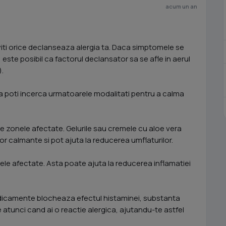
acum un an
viti orice declanseaza alergia ta. Daca simptomele se
este posibil ca factorul declansator sa se afle in aerul
).
a poti incerca urmatoarele modalitati pentru a calma
pe zonele afectate. Gelurile sau cremele cu aloe vera
or calmante si pot ajuta la reducerea umflaturilor.
le afectate. Asta poate ajuta la reducerea inflamatiei
edicamente blocheaza efectul histaminei, substanta
atunci cand ai o reactie alergica, ajutandu-te astfel