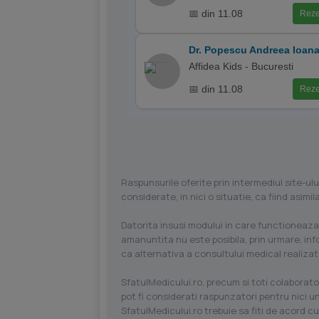
📅 din 11.08
Reze
Dr. Popescu Andreea Ioan
Affidea Kids - Bucuresti
📅 din 11.08
Reze
Raspunsurile oferite prin intermediul site-ulu
considerate, in nici o situatie, ca fiind asim
Datorita insusi modului in care functioneaza
amanuntita nu este posibila, prin urmare, in
ca alternativa a consultului medical realizat
SfatulMedicului.ro, precum si toti colaborator
pot fi considerati raspunzatori pentru nici un
SfatulMedicului.ro trebuie sa fiti de acord c