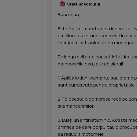
SfatulMedicului
Buna ziua,
Este foarte important sa incerci sa e
amelioreaza atunci cand esti in casa, 
liber (cum ar fi polenul sau mucegaiul
Pe langa evitarea cauzei, intotdeaun
mancarimile cauzate de alergii:
1. Aplica lotiuni calmante sau creme 
sunt cunoscute pentru proprietatile l
2. Foloseste o compresa rece pe zone
si a mancarimilor.
3. Luați un antihistaminic. Aceste m
chimica pe care corpul tau o produce 
sa reduci simptomele.