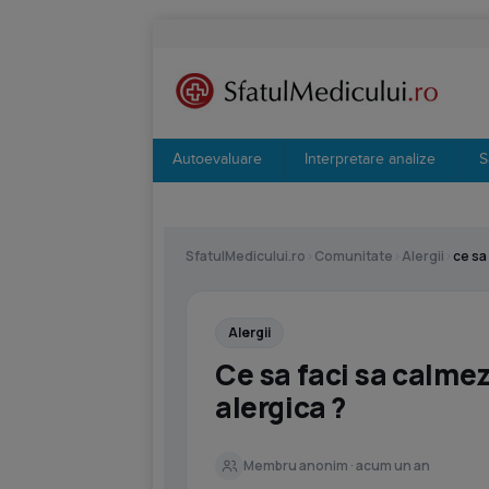
Autoevaluare
Interpretare analize
S
SfatulMedicului.ro
›
Comunitate
›
Alergii
›
ce sa
Alergii
Ce sa faci sa calmez
alergica ?
Membru anonim · acum un an