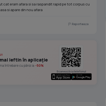
ut cat eram afara si sa raspandit rapid pe tot corpus cu
casa si apare din nou afara
Raporteaza
UI
mai ieftin în aplicație
ima întrebare cu până la
−50%
Scanează cu telefonul