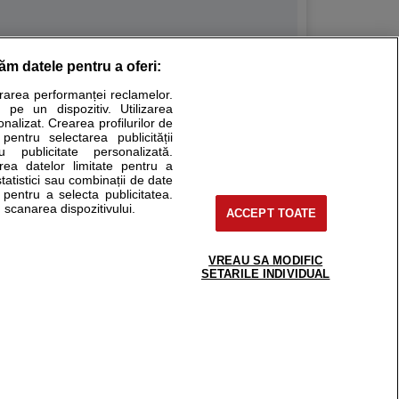
răm datele pentru a oferi:
Stiri medicale
urarea performanței reclamelor.
 pe un dispozitiv. Utilizarea
ucational. Ele nu pot substitui consultul medical direct si
onalizat. Crearea profilurilor de
a consultati fie medicul Dvs., fie unul dintre medicii pe care
 pentru selectarea publicității
u publicitate personalizată.
area datelor limitate pentru a
statistici sau combinații de date
e pentru a selecta publicitatea.
tru pacient
 scanarea dispozitivului.
ACCEPT TOATE
nici si cabinete
ta medic
reaba un medic
VREAU SA MODIFIC
support@sfatulmedicului.ro
SETARILE INDIVIDUAL
eoConsult
0374 109 268
ckmed - programari
dic