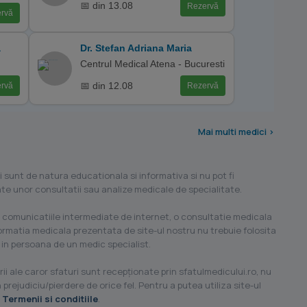
📅 din 13.08
Rezervă
rvă
a
Dr. Stefan Adriana Maria
Centrul Medical Atena - Bucuresti
📅 din 12.08
rvă
Rezervă
Mai multi medici >
i sunt de natura educationala si informativa si nu pot fi
ilate unor consultatii sau analize medicale de specialitate.
 comunicatiile intermediate de internet, o consultatie medicala
formatia medicala prezentata de site-ul nostru nu trebuie folosita
 in persoana de un medic specialist.
ii ale caror sfaturi sunt recepţionate prin sfatulmedicului.ro, nu
 prejudiciu/pierdere de orice fel. Pentru a putea utiliza site-ul
u
Termenii si conditiile
.