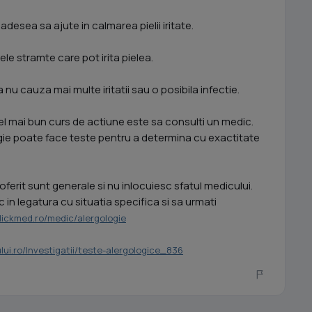
desea sa ajute in calmarea pielii iritate.
ele stramte care pot irita pielea.
nu cauza mai multe iritatii sau o posibila infectie.
 cel mai bun curs de actiune este sa consulti un medic.
ogie poate face teste pentru a determina cu exactitate
oferit sunt generale si nu inlocuiesc sfatul medicului.
in legatura cu situatia specifica si sa urmati
clickmed.ro/medic/alergologie
lui.ro/Investigatii/teste-alergologice_836