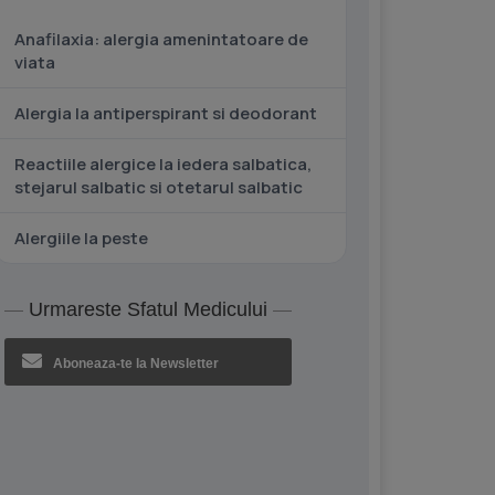
Anafilaxia: alergia amenintatoare de
viata
Alergia la antiperspirant si deodorant
Reactiile alergice la iedera salbatica,
stejarul salbatic si otetarul salbatic
Alergiile la peste
Urmareste Sfatul Medicului
Aboneaza-te la Newsletter