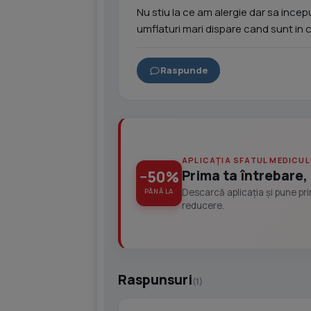
Nu stiu la ce am alergie dar sa incep
umflaturi mari dispare cand sunt in 
Raspunde
APLICAȚIA SFATUL MEDICUL
Prima ta întrebare, 
−50%
Descarcă aplicația și pune pr
PÂNĂ LA
reducere.
Raspunsuri
(1)