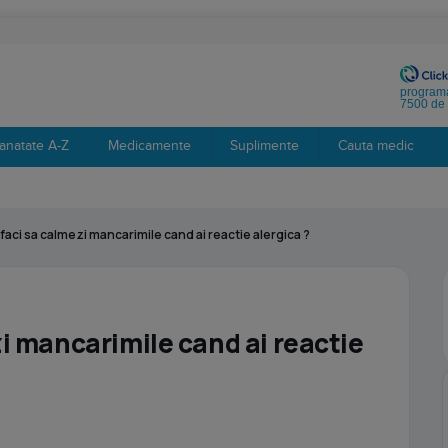
programa
7500 de 
anatate A-Z
Medicamente
Suplimente
Cauta medic
 faci sa calmezi mancarimile cand ai reactie alergica ?
i mancarimile cand ai reactie