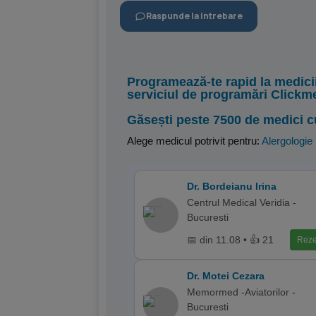
Raspunde la intrebare
Programează-te rapid la medici
serviciul de programări Clickm
Găsești peste 7500 de medici c
Alege medicul potrivit pentru:
Alergologie
Dr. Bordeianu Irina
Centrul Medical Veridia -
Bucuresti
📅 din 11.08 • 👍 21
Reze
Dr. Motei Cezara
Memormed -Aviatorilor -
Bucuresti