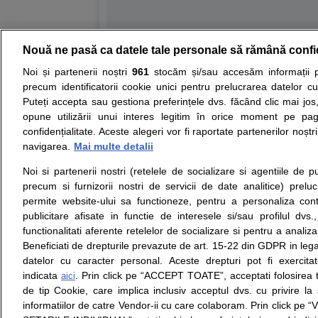
Nouă ne pasă ca datele tale personale să rămână confi
Resurse:
Autoevaluare simptome
Interpre
Noi și partenerii noștri
961
stocăm și/sau accesăm informații pe
precum identificatorii cookie unici pentru prelucrarea datelor c
Opiniile avizate ale medicilor, sfaturile si orice alt
Puteți accepta sau gestiona preferințele dvs. făcând clic mai jos,
nici diagnosticul stabilit in urma investigatiilor si 
opune utilizării unui interes legitim în orice moment pe pag
ii punem la dispozitie pentru programare in sistem
confidențialitate. Aceste alegeri vor fi raportate partenerilor noștr
navigarea.
Mai multe detalii
Despre noi
Legal
Noi si partenerii nostri (retelele de socializare si agentiile de p
Despre noi
Termeni si conditii
precum si furnizorii nostri de servicii de date analitice) prel
Contact
Politica de
permite website-ului sa functioneze, pentru a personaliza conti
Intrebari frecvente
confidentialitate
publicitare afisate in functie de interesele si/sau profilul dvs
Consultanti
Politica de cookie
functionalitati aferente retelelor de socializare si pentru a analiza
medicali
Modifica Setarile Cookie
Beneficiati de drepturile prevazute de art. 15-22 din GDPR in leg
datelor cu caracter personal. Aceste drepturi pot fi exercita
indicata
. Prin click pe “ACCEPT TOATE”, acceptati folosirea t
aici
de tip Cookie, care implica inclusiv acceptul dvs. cu privire l
© Copyright © 2005 - 2026
informatiilor de catre Vendor-ii cu care colaboram. Prin click 