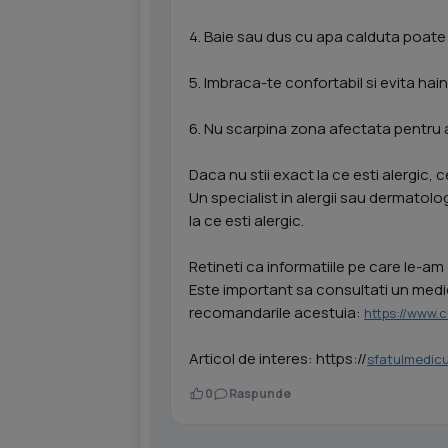
4. Baie sau dus cu apa calduta poate a
5. Imbraca-te confortabil si evita hain
6. Nu scarpina zona afectata pentru a 
Daca nu stii exact la ce esti alergic,
Un specialist in alergii sau dermatol
la ce esti alergic.
Retineti ca informatiile pe care le-am 
Este important sa consultati un medic 
recomandarile acestuia:
https://www.
Articol de interes: https://
sfatulmedicu
0
Raspunde