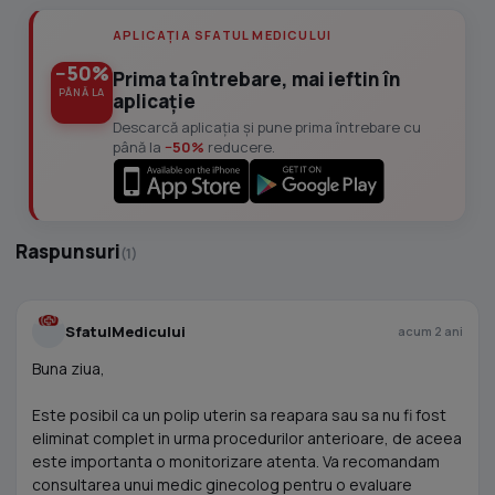
APLICAȚIA SFATUL MEDICULUI
−50%
Prima ta întrebare, mai ieftin în
PÂNĂ LA
aplicație
Descarcă aplicația și pune prima întrebare cu
până la
−50%
reducere.
Raspunsuri
(1)
SfatulMedicului
acum 2 ani
Buna ziua,
Este posibil ca un polip uterin sa reapara sau sa nu fi fost
eliminat complet in urma procedurilor anterioare, de aceea
este importanta o monitorizare atenta. Va recomandam
consultarea unui medic ginecolog pentru o evaluare