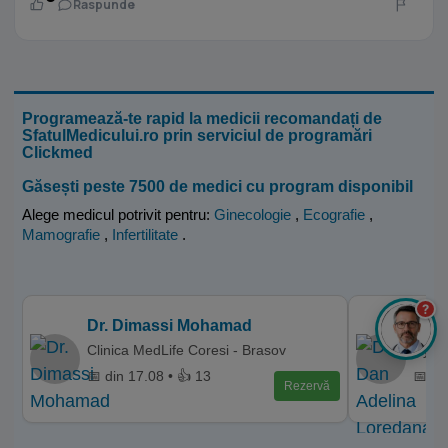
Raspunde
Programează-te rapid la medicii recomandați de
SfatulMedicului.ro prin serviciul de programări
Clickmed
Găsești peste 7500 de medici cu program disponibil
Alege medicul potrivit pentru:
Ginecologie
,
Ecografie
,
Mamografie
,
Infertilitate
.
?
Dr. Dimassi Mohamad
Dr. 
Clinica MedLife Coresi - Brasov
Hyper
📅 din 17.08 • 👍 13
📅 di
Rezervă