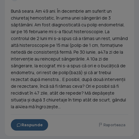
Bună seara. Am 49 ani. În decembrie am suferit un
chiuretaj hemostatic, în urma unei sângerări de 3
săptămâni. Am fost diagnosticată cu polip endometrial,
iar pe 16 februarie mi s-a făcut histeroscopie. La
controlul de 2 luni mi s-a spus că a rămas un rest, urmând
altă histeroscopie pe 15 mai (polip de 1 cm, formațiune
netedă de consistență fermă. Pe 30 iunie, a47a zi de la
intervenție au reinceput sângerările. A 10a zi de
sângerare, la ecograf, mi s-a spus că ori e o bucățică de
endometru, ori rest de polip(bază) și că ar trebui
rezectat după menstra... E posibil, după două intervenții
de rezectare, încă să fi rămas ceva? Ori e posibil să fi
recidivat în 47 zile, atât de repede? Mă depășește
situația și după 3 chiuretaje în timp atât de scurt, gândul
la al4lea mă îngrozește...
Raspunde
Raporteaza