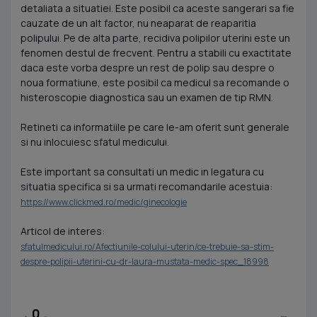
detaliata a situatiei. Este posibil ca aceste sangerari sa fie
cauzate de un alt factor, nu neaparat de reaparitia
polipului. Pe de alta parte, recidiva polipilor uterini este un
fenomen destul de frecvent. Pentru a stabili cu exactitate
daca este vorba despre un rest de polip sau despre o
noua formatiune, este posibil ca medicul sa recomande o
histeroscopie diagnostica sau un examen de tip RMN.
Retineti ca informatiile pe care le-am oferit sunt generale
si nu inlocuiesc sfatul medicului.
Este important sa consultati un medic in legatura cu
situatia specifica si sa urmati recomandarile acestuia:
https://www.clickmed.ro/medic/ginecologie
Articol de interes:
sfatulmedicului.ro/Afectiunile-colului-uterin/ce-trebuie-sa-stim-
despre-polipii-uterini-cu-dr-laura-mustata-medic-spec_18998
0