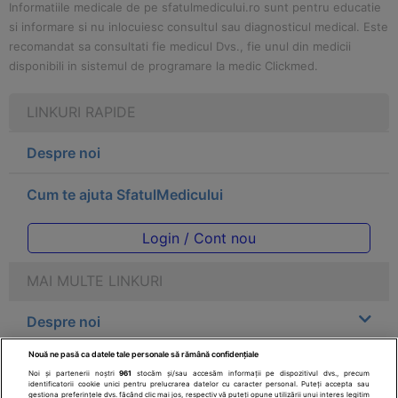
Informatiile medicale de pe sfatulmedicului.ro sunt pentru educatie
si informare si nu inlocuiesc consultul sau diagnosticul medical. Este
recomandat sa consultati fie medicul Dvs., fie unul din medicii
disponibili in sistemul de programare la medic Clickmed.
LINKURI RAPIDE
Despre noi
Cum te ajuta SfatulMedicului
Login / Cont nou
MAI MULTE LINKURI
Despre noi
Nouă ne pasă ca datele tale personale să rămână confidențiale
Legal
Noi și partenerii noștri
961
stocăm și/sau accesăm informații pe dispozitivul dvs., precum
identificatorii cookie unici pentru prelucrarea datelor cu caracter personal. Puteți accepta sau
gestiona preferințele dvs. făcând clic mai jos, respectiv vă puteți opune utilizării unui interes legitim