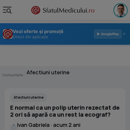
Vezi oferte și promoții
×
▶ GooglePlay
Direct din aplicație
›
Afectiuni uterine
Comunitate
Afectiuni uterine
E normal ca un polip uterin rezectat de
2 ori să apară ca un rest la ecograf?
Ivan Gabriela · acum 2 ani
I