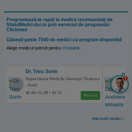
Programează-te rapid la medicii recomandați de
SfatulMedicului.ro prin serviciul de programări
Clickmed
Găsești peste 7500 de medici cu program disponibil
Alege medicul potrivit pentru:
Pediatrie
.
Dr. Trinc Sorin
Dr. 
?
Hyperclinica MedLife Genesys Titulescu
Solom
- Arad
📅 di
📅 din 11.08 • 👍 12
Rezervă
Mai multi medici >