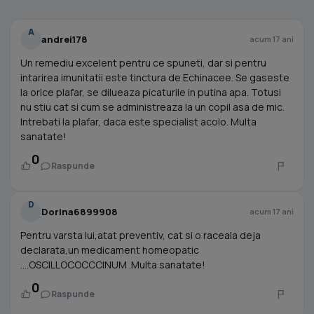
A
andrei178
acum 17 ani
Un remediu excelent pentru ce spuneti, dar si pentru
intarirea imunitatii este tinctura de Echinacee. Se gaseste
la orice plafar, se dilueaza picaturile in putina apa. Totusi
nu stiu cat si cum se administreaza la un copil asa de mic.
Intrebati la plafar, daca este specialist acolo. Multa
sanatate!
0
Raspunde
D
Dorina6899908
acum 17 ani
Pentru varsta lui,atat preventiv, cat si o raceala deja
declarata,un medicament homeopatic
....OSCILLOCOCCCINUM .Multa sanatate!
0
Raspunde