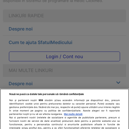
disponibili in sistemul de programare la medic Clickmed.
LINKURI RAPIDE
Despre noi
Cum te ajuta SfatulMedicului
Login / Cont nou
MAI MULTE LINKURI
Despre noi
Nouă ne pasă ca datele tale personale să rămână confidențiale
Legal
Noi și partenerii noștri
959
stocăm și/sau accesăm informații pe dispozitivul dvs., precum
identificatorii cookie unici pentru prelucrarea datelor cu caracter personal. Puteți accepta sau
gestiona preferințele dvs. făcând clic mai jos, respectiv vă puteți opune utilizării unui interes legitim
Drepturile consumatorului
în orice moment pe pagina cu politica de confidențialitate. Aceste alegeri vor fi raportate
partenerilor noștri și nu vă vor afecta navigarea.
Mai multe detalii
Noi si partenerii nostri (retelele de socializare si agentiile de publicitate partenere, precum si
furnizorii nostri de servicii de date analitice) prelucram date pentru a permite website-ului sa
Parteneri
functioneze, pentru a personaliza continutul si anunturile publicitare afisate in functie de
interesele si/sau profilul dvs., pentru a va oferi functionalitati aferente retelelor de socializare si