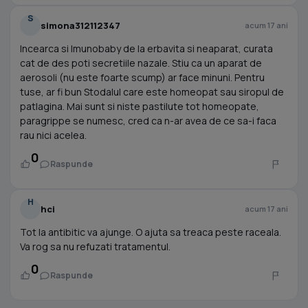
S
simona312112347
acum 17 ani
Incearca si Imunobaby de la erbavita si neaparat, curata
cat de des poti secretiile nazale. Stiu ca un aparat de
aerosoli (nu este foarte scump) ar face minuni. Pentru
tuse, ar fi bun Stodalul care este homeopat sau siropul de
patlagina. Mai sunt si niste pastilute tot homeopate,
paragrippe se numesc, cred ca n-ar avea de ce sa-i faca
rau nici acelea.
0
Raspunde
H
hci
acum 17 ani
Tot la antibitic va ajunge. O ajuta sa treaca peste raceala.
Va rog sa nu refuzati tratamentul.
0
Raspunde