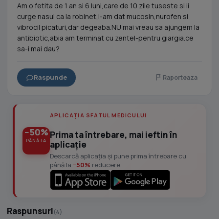
Am o fetita de 1 an si 6 luni,care de 10 zile tuseste si ii
curge nasul ca la robinet,i-am dat mucosin,nurofen si
vibrocil picaturi,dar degeaba.NU mai vreau sa ajungem la
antibiotic,abia am terminat cu zentel-pentru giargia.ce
sa-i mai dau?
Raspunde
Raporteaza
APLICAȚIA SFATUL MEDICULUI
−50%
Prima ta întrebare, mai ieftin în
PÂNĂ LA
aplicație
Descarcă aplicația și pune prima întrebare cu
până la
−50%
reducere.
Raspunsuri
(4)