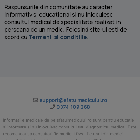
Raspunsurile din comunitate au caracter
informativ si educational si nu inlocuiesc
consultul medical de specialitate realizat in
persoana de un medic. Folosind site-ul esti de
acord cu
Termenii si conditiile
.
support@sfatulmedicului.ro
0374 109 268
Informatiile medicale de pe sfatulmedicului.ro sunt pentru educatie
si informare si nu inlocuiesc consultul sau diagnosticul medical. Este
recomandat sa consultati fie medicul Dvs., fie unul din medicii