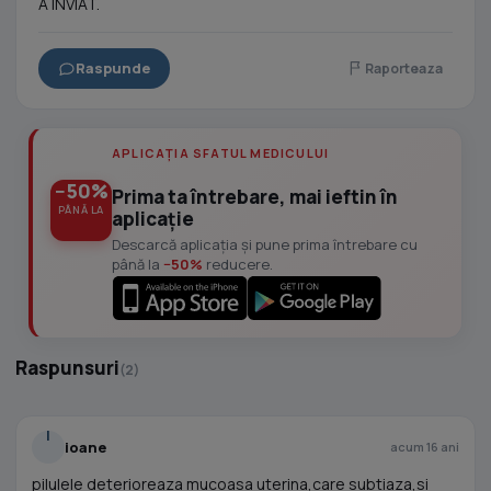
A INVIAT.
Raspunde
Raporteaza
APLICAȚIA SFATUL MEDICULUI
−50%
Prima ta întrebare, mai ieftin în
PÂNĂ LA
aplicație
Descarcă aplicația și pune prima întrebare cu
până la
−50%
reducere.
Raspunsuri
(2)
I
ioane
acum 16 ani
pilulele deterioreaza mucoasa uterina,care subtiaza,si