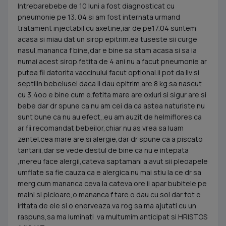
Intrebarebebe de 10 luni a fost diagnosticat cu
pneumonie pe 13. 04 si am fost internata urmand
tratament injectabil cu axetine,iar de pe17.04 suntem
acasa si miau dat un sirop epitrim.ea tuseste sii curge
nasul,mananca f bine,dar e bine sa stam acasa si sa ia
numai acest sirop.fetita de 4 ani nu a facut pneumonie ar
putea fii datorita vaccinului facut optional.ii pot da liv si
septilin bebelusei daca ii dau epitrim.are 8 kg sa nascut
cu 3,4oo e bine cum e.fetita mare are oxiuri si sigur are si
bebe dar dr spune ca nu am cei da ca astea naturiste nu
sunt bune ca nu au efect,.eu am auzit de helmiflores ca
ar fii recomandat bebeilor,chiar nu as vrea sa luam
zentel.cea mare are si alergie,dar dr spune ca a piscato
tantarii,dar se vede destul de bine ca nu e intepata
,mereu face alergii,cateva saptamani a avut sii pleoapele
umflate sa fie cauza ca e alergica.nu mai stiu la ce dr sa
merg.cum mananca ceva la cateva ore ii apar bubitele pe
maini si picioare,o mananca f tare.o dau cu sol dar tot e
iritata de ele si o enerveaza.va rog sa ma ajutati cu un
raspuns,sa ma luminati .va multumim anticipat si HRISTOS