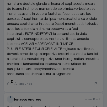
numai are destule glande si hrana pt copil.acesta moare
de foame,in timp ce mama rade,se plimba,vorbeste sau
mananca.avand in vedere faptul ca fecundatia are loc
aprox.cu 2 sapt.inainte de lipsa menstruatiei si ca pilulele
omoara copilul chiar in aceste 2sapt,menstruatia totusiva
avea loc si femeia nici nu va observa ca a fost
insarcinata.ESTE INDIFERENT la ce varstase ia viata
copilului,la concepere sau mai tarziu ,fiindca ambele
iseamna ACELASI MARE PACAT .IN TIMP CE
PILULELE,STERILETUL SI CELELALTE mijloace avortive au
devenit arme de lupta impotriva credintei,a vietii,a familiei,
a sanatatii,a moralei,impotriva unor intregi natiuni,industria
chimica si farmaceutica incaseaza sume uriase de
bani.pilulele anti-baby imbolnavesc femeia
sanatoasa.abstinenta si multa rugaciune.
0
Raspunde
I
Ionascu Andreea
acum 16 ani