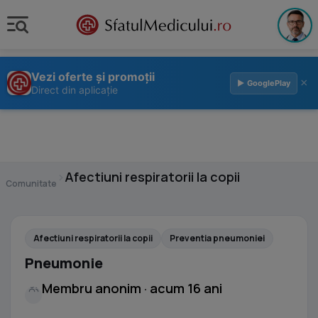
Vezi oferte și promoții
×
▶ GooglePlay
Direct din aplicație
›
Afectiuni respiratorii la copii
Comunitate
Afectiuni respiratorii la copii
Preventia pneumoniei
Pneumonie
Membru anonim · acum 16 ani