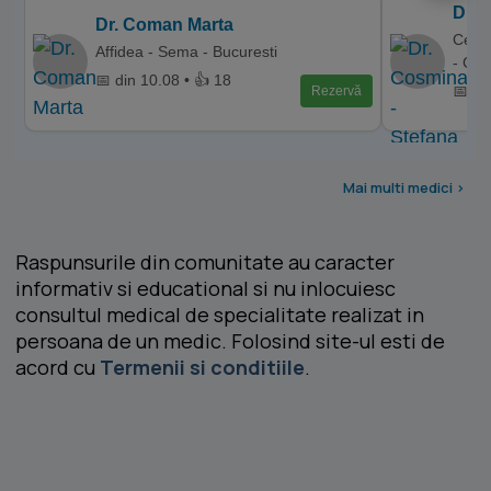
Dr. 
Dr. Coman Marta
Cent
Affidea - Sema - Bucuresti
- Ca
📅 din 10.08 • 👍 18
📅 di
Rezervă
Mai multi medici >
Raspunsurile din comunitate au caracter
informativ si educational si nu inlocuiesc
consultul medical de specialitate realizat in
persoana de un medic. Folosind site-ul esti de
acord cu
Termenii si conditiile
.