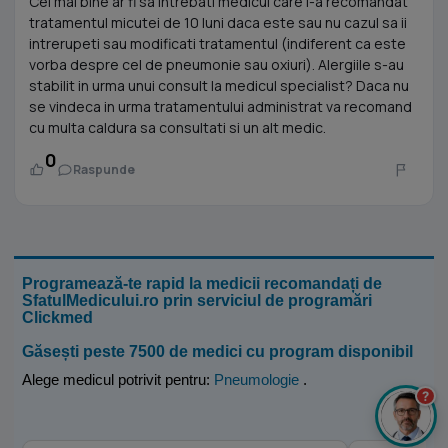
Cel mai bine ar fi sa intrebati medicul care i-a recomandat
tratamentul micutei de 10 luni daca este sau nu cazul sa ii
intrerupeti sau modificati tratamentul (indiferent ca este
vorba despre cel de pneumonie sau oxiuri). Alergiile s-au
stabilit in urma unui consult la medicul specialist? Daca nu
se vindeca in urma tratamentului administrat va recomand
cu multa caldura sa consultati si un alt medic.
0
Raspunde
Programează-te rapid la medicii recomandați de
SfatulMedicului.ro prin serviciul de programări
Clickmed
Găsești peste 7500 de medici cu program disponibil
Alege medicul potrivit pentru:
Pneumologie
.
?