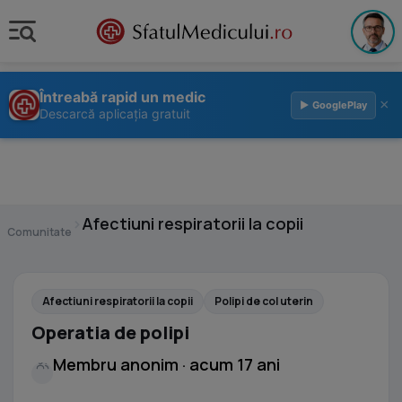
Întreabă rapid un medic
×
▶ GooglePlay
Descarcă aplicația gratuit
›
Afectiuni respiratorii la copii
Comunitate
Afectiuni respiratorii la copii
Polipi de col uterin
Operatia de polipi
Membru anonim · acum 17 ani