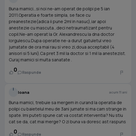
Buna mamici...si noi ne-am operat de polipi pe 5 ian
2011.Operatia e foarte simpla, se face cu
preanestezie(adica ii pune 2ml in nasuc),iar apoi
anestezie cu mascuta...deci netraumatizant pentru
copil.Ne-am operat la Gr. Alexandrescu la dna doctor
Iorgulescu.Dupa operatie ne-a durut gatuletul vreo
jumatate de ora mai rau si vreo zi,doua acceptabil (4
anisori si 5 luni).Ca pret 3 mil la doctor si 1 mil la anestezist.
Curaj mamici si multa sanatate .
0
Raspunde
I
Ioana
acum 11 ani
Buna mamici, trebuie sa mergem in curand la operatia de
polipi cu baietelul meu de 3ani jumate si ma cam strange in
spate. Imi puteti spune cat va costat interventia? Nu stiu
cat se da, cat mai merge? O zi buna va doresc ast raspuns
0
Raspunde