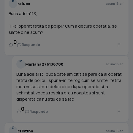
R
raluca
acum 16 ani
Buna adela113,
Ti-ai operat fetita de polipi? Cum a decurs operatia, se
simte bine acum?
0
Raspunde
M
Mariana276136708
acum 16 ani
Buna adela113 ,dupa cate am citit se pare ca ai operat
fetita de polipi....spune-mi te rog cum se simte...fetita
mea nu se simte deloc bine dupa operatie,si-a
schimbat vocea,respira greu noaptea si sunt
disperata ca nu stiu ce sa fac
0
Raspunde
C
cristina
acum 15 ani