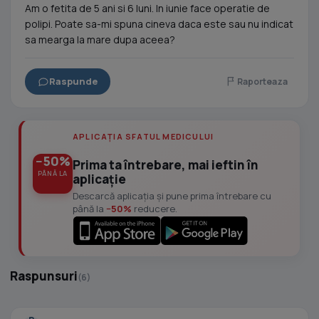
Am o fetita de 5 ani si 6 luni. In iunie face operatie de
polipi. Poate sa-mi spuna cineva daca este sau nu indicat
sa mearga la mare dupa aceea?
Raspunde
Raporteaza
APLICAȚIA SFATUL MEDICULUI
−50%
Prima ta întrebare, mai ieftin în
PÂNĂ LA
aplicație
Descarcă aplicația și pune prima întrebare cu
până la
−50%
reducere.
Raspunsuri
(6)