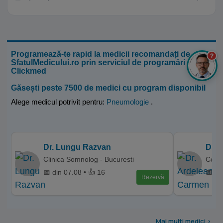
Programează-te rapid la medicii recomandați de
?
SfatulMedicului.ro prin serviciul de programări
Clickmed
Găsești peste 7500 de medici cu program disponibil
Alege medicul potrivit pentru:
Pneumologie
.
Dr. Lungu Razvan
Dr. 
Clinica Somnolog - Bucuresti
Centr
📅 din 07.08 • 👍 16
📅 di
Rezervă
Mai multi medici >