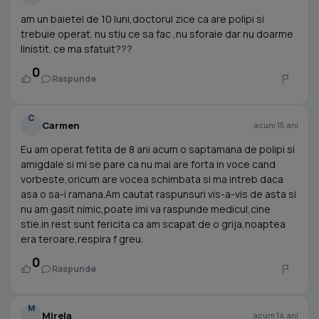
am un baietel de 10 luni,doctorul zice ca are polipi si
trebuie operat. nu stiu ce sa fac ,nu sforaie dar nu doarme
linistit. ce ma sfatuit???
0
Raspunde
C
Carmen
acum 15 ani
Eu am operat fetita de 8 ani acum o saptamana de polipi si
amigdale si mi se pare ca nu mai are forta in voce cand
vorbeste,oricum are vocea schimbata si ma intreb daca
asa o sa-i ramana.Am cautat raspunsuri vis-a-vis de asta si
nu am gasit nimic,poate imi va raspunde medicul,cine
stie.in rest sunt fericita ca am scapat de o grija,noaptea
era teroare,respira f greu.
0
Raspunde
M
Mirela
acum 14 ani