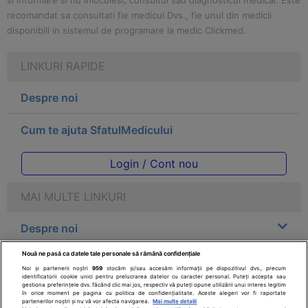
si informare si nu inlocuiesc consultul sau diagnosticul medical. Este
recomandat sa consultati fie medicul Dvs., fie unul din medicii
disponibili in sistemul de programare la medic Clickmed.
LINKURI RAPIDE
Despre noi
Cum te ajuta SfatulMedicului
Login / Cont nou
MAI MULTE LINKURI
Despre noi
Nouă ne pasă ca datele tale personale să rămână confidențiale
Legal
Noi și partenerii noștri
959
stocăm și/sau accesăm informații pe dispozitivul dvs., precum
identificatorii cookie unici pentru prelucrarea datelor cu caracter personal. Puteți accepta sau
gestiona preferințele dvs. făcând clic mai jos, respectiv vă puteți opune utilizării unui interes legitim
Drepturile consumatorului
în orice moment pe pagina cu politica de confidențialitate. Aceste alegeri vor fi raportate
partenerilor noștri și nu vă vor afecta navigarea.
Mai multe detalii