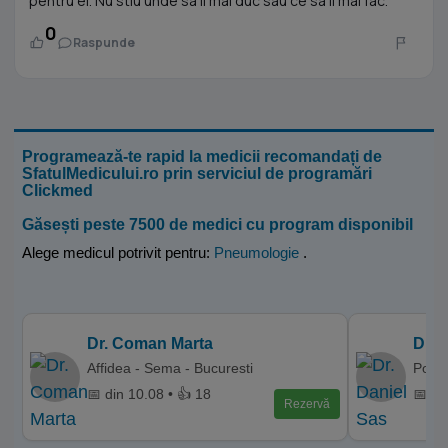
pentru el. Nu stiu unde sa il mai duc sau ce sa ii mai fac.
0
Raspunde
Programează-te rapid la medicii recomandați de
SfatulMedicului.ro prin serviciul de programări
Clickmed
Găsești peste 7500 de medici cu program disponibil
Alege medicul potrivit pentru:
Pneumologie
.
Dr. Coman Marta
Dr. 
Affidea - Sema - Bucuresti
Polic
📅 din 10.08 • 👍 18
📅 di
Rezervă