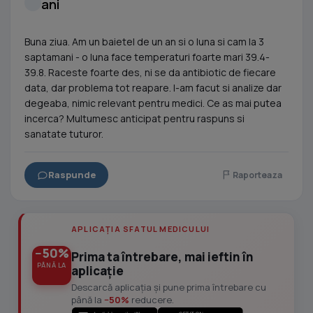
ani
Buna ziua. Am un baietel de un an si o luna si cam la 3
saptamani - o luna face temperaturi foarte mari 39.4-
39.8. Raceste foarte des, ni se da antibiotic de fiecare
data, dar problema tot reapare. I-am facut si analize dar
degeaba, nimic relevant pentru medici. Ce as mai putea
incerca? Multumesc anticipat pentru raspuns si
sanatate tuturor.
Raspunde
Raporteaza
APLICAȚIA SFATUL MEDICULUI
−50%
Prima ta întrebare, mai ieftin în
PÂNĂ LA
aplicație
Descarcă aplicația și pune prima întrebare cu
până la
−50%
reducere.