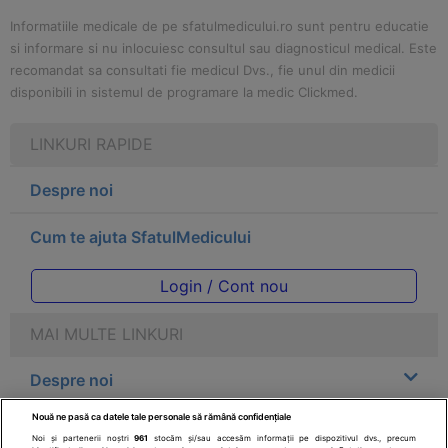
Informatiile medicale de pe sfatulmedicului.ro sunt pentru educatie
si informare si nu inlocuiesc consultul sau diagnosticul medical. Este
recomandat sa consultati fie medicul Dvs., fie unul din medicii
disponibili in sistemul de programare la medic Clickmed.
LINKURI RAPIDE
Despre noi
Cum te ajuta SfatulMedicului
Login / Cont nou
MAI MULTE LINKURI
Despre noi
Nouă ne pasă ca datele tale personale să rămână confidențiale
Legal
Noi și partenerii noștri
961
stocăm și/sau accesăm informații pe dispozitivul dvs., precum