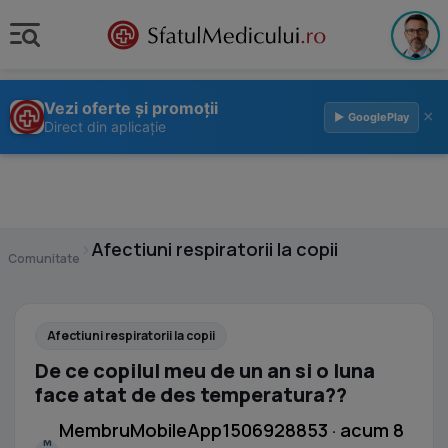
Vezi oferte și promoții
×
▶ GooglePlay
Direct din aplicație
›
Afectiuni respiratorii la copii
Comunitate
Afectiuni respiratorii la copii
De ce copilul meu de un an si o luna
face atat de des temperatura??
MembruMobileApp1506928853 · acum 8
M