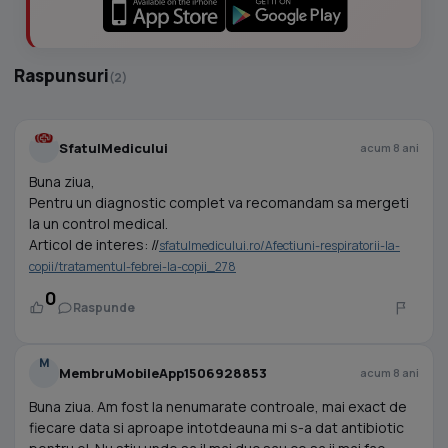
Raspunsuri
(2)
SfatulMedicului
acum 8 ani
Buna ziua,
Pentru un diagnostic complet va recomandam sa mergeti
la un control medical.
Articol de interes: //
sfatulmedicului.ro/Afectiuni-respiratorii-la-
copii/tratamentul-febrei-la-copii_278
0
Raspunde
M
MembruMobileApp1506928853
acum 8 ani
Buna ziua. Am fost la nenumarate controale, mai exact de
fiecare data si aproape intotdeauna mi s-a dat antibiotic