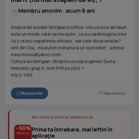
Membru anonim · acum 8 ani
Analiza de exudat faringian pozitiva, stiu ca nu e de lasat,
este un medic care sa ma ajute , cu ex.cardiologica cred
ca o rezolv sapatmina viitoare , dar cele doua analize?
sint din Cluj , ma puteti indruma la un specialist ; adresa
mea
imrusu@yahoo.com
.
Cultura ex.faringian: Streptococuspyogenes (beta-
hemolitic grup A, test PYR pozitiv) +
ASLO: 1163
Raspunde
Raporteaza
APLICAȚIA SFATUL MEDICULUI
−50%
Prima ta întrebare, mai ieftin în
PÂNĂ LA
aplicație