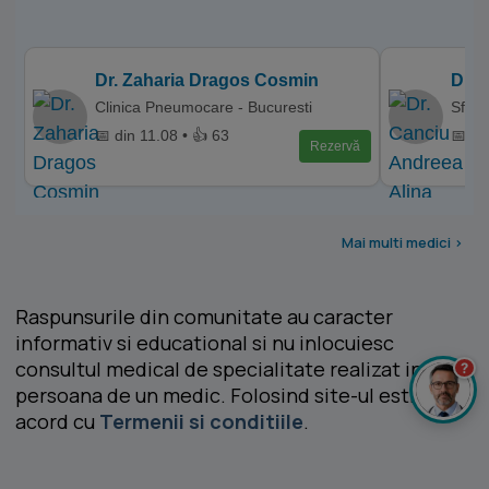
Dr. Zaharia Dragos Cosmin
Dr. 
Clinica Pneumocare - Bucuresti
Sfant
📅 din 11.08 • 👍 63
📅 di
Rezervă
Mai multi medici >
Raspunsurile din comunitate au caracter
informativ si educational si nu inlocuiesc
consultul medical de specialitate realizat in
?
persoana de un medic. Folosind site-ul esti de
acord cu
Termenii si conditiile
.