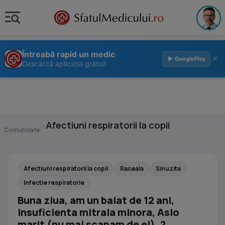
Întreabă rapid un medic
×
▶ GooglePlay
Descarcă aplicația gratuit
›
Afectiuni respiratorii la copii
Comunitate
Afectiuni respiratorii la copii
Raceala
Sinuzita
Infectie respiratorie
Buna ziua, am un baiat de 12 ani,
insuficienta mitrala minora, Aslo
marit (nu mai scapam de el), ?