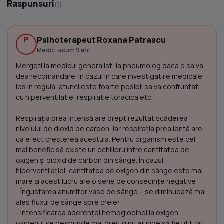
Raspunsuri
(1)
P
Psihoterapeut Roxana Patrascu
Medic · acum 9 ani
Mergeti la medicul generalist, la pneumolog daca o sa va
dea recomandare. In cazul in care investigatiile medicale
ies in regula, atunci este foarte posibil sa va confruntati
cu hiperventilatie, respiratie toracica etc.
Respiraţia prea intensă are drept rezultat scăderea
nivelului de dioxid de carbon, iar respiraţia prea lentă are
ca efect creşterea acestuia. Pentru organism este cel
mai benefic să existe un echilibru între cantitatea de
oxigen şi dioxid de carbon din sânge. În cazul
hiperventilaţiei, cantitatea de oxigen din sânge este mai
mare şi acest lucru are o serie de consecinţe negative:
- Îngustarea anumitor vase de sânge – se diminuează mai
ales fluxul de sânge spre creier
- Intensificarea aderenţei hemoglobinei la oxigen –
oxigenul se desprinde mai greu şi nu ajunge să fie utilizat