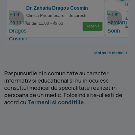
Dr. 
Dr. Zaharia Dragos Cosmin
Hyper
Clinica Pneumocare - Bucuresti
Balce
📅 din 11.08 • 👍 63
📅 di
Rezervă
Mai multi medici >
Raspunsurile din comunitate au caracter
informativ si educational si nu inlocuiesc
consultul medical de specialitate realizat in
persoana de un medic. Folosind site-ul esti de
acord cu
Termenii si conditiile
.