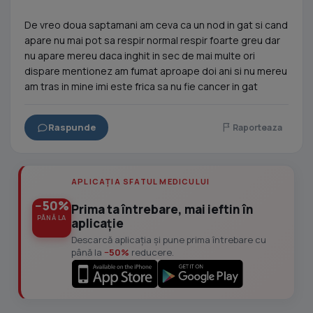
De vreo doua saptamani am ceva ca un nod in gat si cand
apare nu mai pot sa respir normal respir foarte greu dar
nu apare mereu daca inghit in sec de mai multe ori
dispare mentionez am fumat aproape doi ani si nu mereu
am tras in mine imi este frica sa nu fie cancer in gat
Raspunde
Raporteaza
APLICAȚIA SFATUL MEDICULUI
−50%
Prima ta întrebare, mai ieftin în
PÂNĂ LA
aplicație
Descarcă aplicația și pune prima întrebare cu
până la
−50%
reducere.