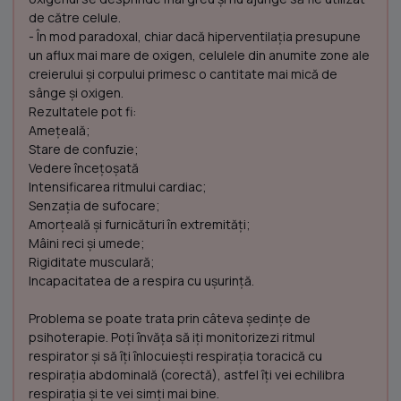
de către celule.
- În mod paradoxal, chiar dacă hiperventilaţia presupune
un aflux mai mare de oxigen, celulele din anumite zone ale
creierului şi corpului primesc o cantitate mai mică de
sânge şi oxigen.
Rezultatele pot fi:
Ameţeală;
Stare de confuzie;
Vedere înceţoşată
Intensificarea ritmului cardiac;
Senzaţia de sufocare;
Amorţeală şi furnicături în extremităţi;
Mâini reci şi umede;
Rigiditate musculară;
Incapacitatea de a respira cu uşurinţă.
Problema se poate trata prin câteva ședințe de
psihoterapie. Poți ȋnvăța să iți monitorizezi ritmul
respirator și să ȋți ȋnlocuiești respirația toracică cu
respirația abdominală (corectă), astfel ȋți vei echilibra
respirația și te vei simți mai bine.