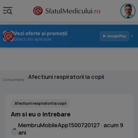
Vezi oferte și promoții
×
▶ GooglePlay
Direct din aplicație
›
Afectiuni respiratorii la copii
Comunitate
Afectiuni respiratorii la copii
Am si eu o intrebare
MembruMobileApp1500720127 · acum 9
M
ani