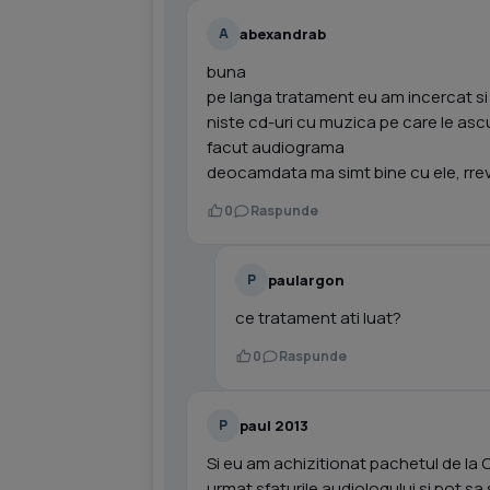
abexandrab
A
buna
pe langa tratament eu am incercat si
niste cd-uri cu muzica pe care le ascu
facut audiograma
deocamdata ma simt bine cu ele, rrevi
0
Raspunde
paulargon
P
ce tratament ati luat?
0
Raspunde
paul 2013
P
Si eu am achizitionat pachetul de la 
urmat sfaturile audiologului si pot s