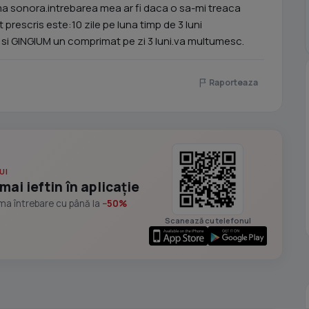
 sonora.intrebarea mea ar fi daca o sa-mi treaca
 prescris este:10 zile pe luna timp de 3 luni
i GINGIUM un comprimat pe zi 3 luni.va multumesc.
Raporteaza
UI
mai ieftin în aplicație
ima întrebare cu până la
−50%
Scanează cu telefonul