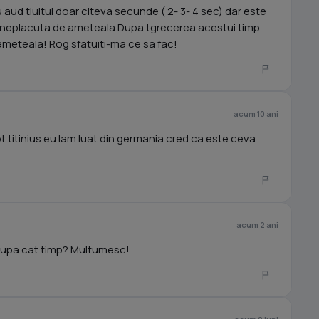
aud tiuitul doar citeva secunde ( 2- 3- 4 sec) dar este
e f.neplacuta de ameteala.Dupa tgrecerea acestui timp
ameteala! Rog sfatuiti-ma ce sa fac!
acum 10 ani
itinius eu lam luat din germania cred ca este ceva
acum 2 ani
 dupa cat timp? Multumesc!