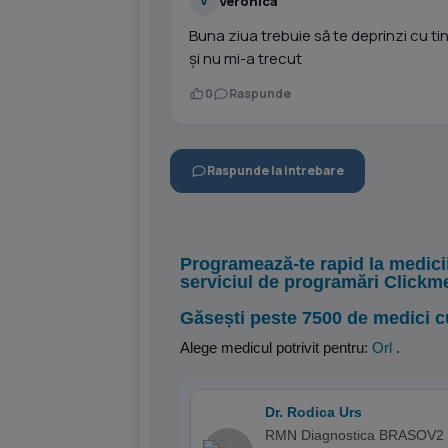
Veronica
V
Buna ziua trebuie să te deprinzi cu ti
și nu mi-a trecut
0
Raspunde
Raspunde la intrebare
Programează-te rapid la medici
serviciul de programări Clickm
Găsești peste 7500 de medici c
Alege medicul potrivit pentru:
Orl
.
Dr. Rodica Urs
RMN Diagnostica BRASOV2 