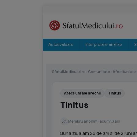
Autoevaluare
Interpretare analize
S
SfatulMedicului.ro
›
Comunitate
›
Afectiuni ale 
Afectiuni ale urechii
Tinitus
Tinitus
Membru anonim · acum 13 ani
Buna ziua.am 26 de ani si de 2 luni a