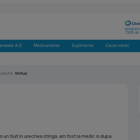
programa
7500 de 
anatate A-Z
Medicamente
Suplimente
Cauta medic
urechii
›
tinitus
m un tiuit in urechea stinga .am fost la medic si dupa