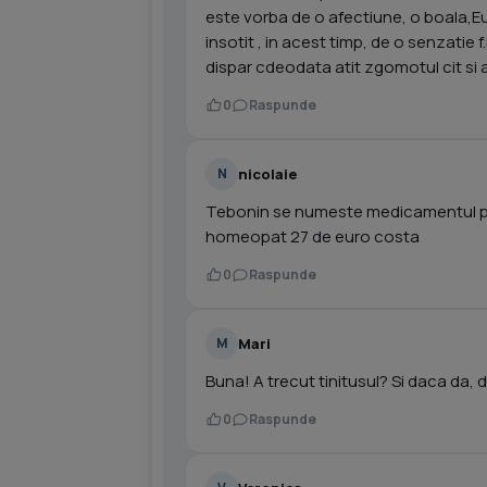
este vorba de o afectiune, o boala,Eu 
insotit , in acest timp, de o senzati
dispar cdeodata atit zgomotul cit si 
0
Raspunde
nicolaie
N
Tebonin se numeste medicamentul pt t
homeopat 27 de euro costa
0
Raspunde
Mari
M
Buna! A trecut tinitusul? Si daca da,
0
Raspunde