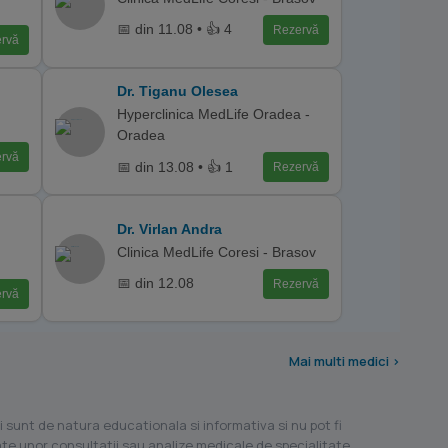
📅 din 11.08 • 👍 4
Rezervă
rvă
Dr. Tiganu Olesea
Hyperclinica MedLife Oradea -
Oradea
rvă
📅 din 13.08 • 👍 1
Rezervă
Dr. Virlan Andra
Clinica MedLife Coresi - Brasov
📅 din 12.08
Rezervă
rvă
Mai multi medici >
i sunt de natura educationala si informativa si nu pot fi
ilate unor consultatii sau analize medicale de specialitate.