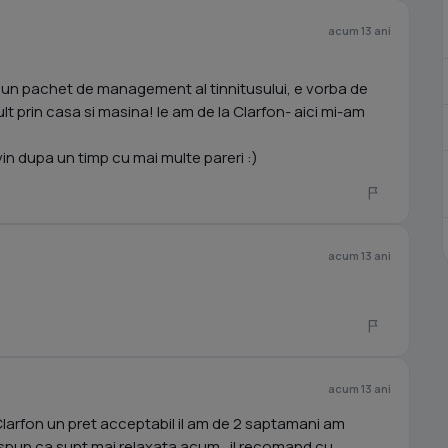
acum 13 ani
 un pachet de management al tinnitusului, e vorba de
lt prin casa si masina! le am de la Clarfon- aici mi-am
n dupa un timp cu mai multe pareri :)
acum 13 ani
acum 13 ani
Clarfon un pret acceptabil il am de 2 saptamani am
a spun ca sunt mai relaxata acum , il recomand cu