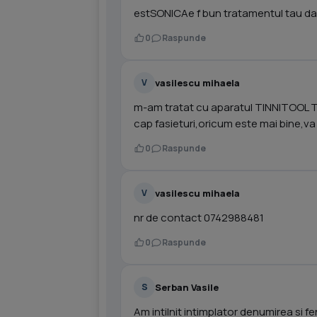
estSONICAe f bun tratamentul tau dar
0
Raspunde
vasilescu mihaela
V
m-am tratat cu aparatul TINNITOOL T
cap fasieturi,oricum este mai bine,va
0
Raspunde
vasilescu mihaela
V
nr de contact 0742988481
0
Raspunde
Serban Vasile
S
Am intilnit intimplator denumirea si 