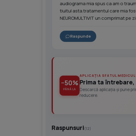
audiograma mia spus ca am o trauma
tiuitul asta.tratamentul care mia fost
NEUROMULTIVIT un comprimat pe zi s
Raspunde
APLICAȚIA SFATUL MEDICUL
Prima ta întrebare, 
−50%
Descarcă aplicația și pune pr
PÂNĂ LA
reducere.
Raspunsuri
(12)