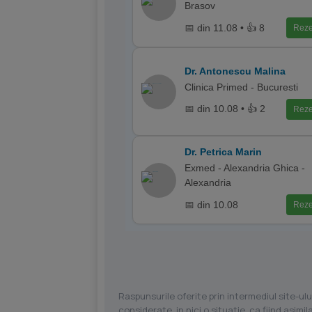
Brasov
📅 din 11.08 • 👍 8
Reze
Dr. Antonescu Malina
Clinica Primed - Bucuresti
📅 din 10.08 • 👍 2
Reze
Dr. Petrica Marin
Exmed - Alexandria Ghica -
Alexandria
📅 din 10.08
Reze
Raspunsurile oferite prin intermediul site-ulu
considerate, in nici o situatie, ca fiind asim