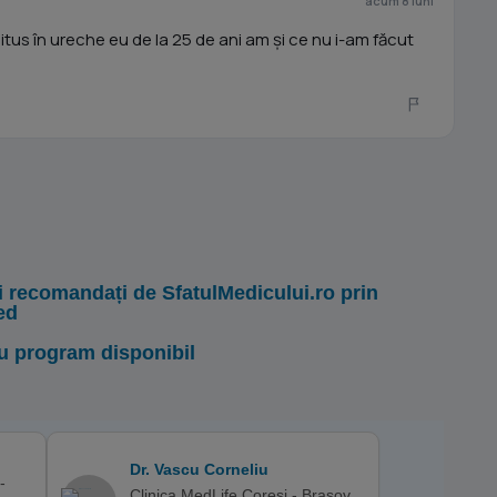
acum 8 luni
nitus în ureche eu de la 25 de ani am și ce nu i-am făcut
i recomandați de SfatulMedicului.ro prin
ed
u program disponibil
Dr. Vascu Corneliu
-
Clinica MedLife Coresi - Brasov