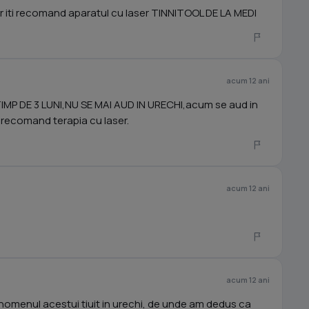
 iti recomand aparatul cu laser TINNITOOL DE LA MEDI
acum 12 ani
IMP DE 3 LUNI,NU SE MAI AUD IN URECHI,acum se aud in
 recomand terapia cu laser.
acum 12 ani
acum 12 ani
fenomenul acestui tiuit in urechi, de unde am dedus ca