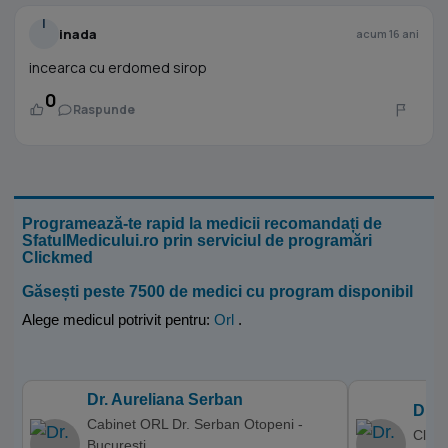
I
inada
acum 16 ani
incearca cu erdomed sirop
0
Raspunde
Programează-te rapid la medicii recomandați de
SfatulMedicului.ro prin serviciul de programări
Clickmed
Găsești peste 7500 de medici cu program disponibil
Alege medicul potrivit pentru:
Orl
.
Dr. Aureliana Serban
Dr. 
Cabinet ORL Dr. Serban Otopeni -
Clini
Bucuresti