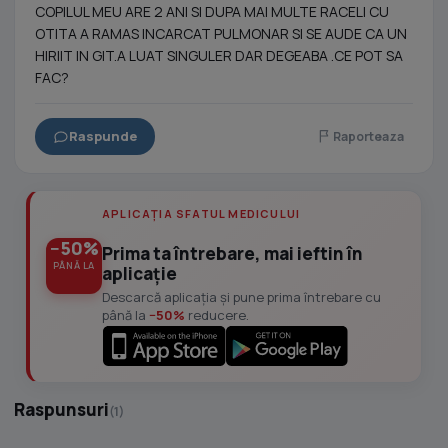
COPILUL MEU ARE 2 ANI SI DUPA MAI MULTE RACELI CU
OTITA A RAMAS INCARCAT PULMONAR SI SE AUDE CA UN
HIRIIT IN GIT.A LUAT SINGULER DAR DEGEABA .CE POT SA
FAC?
Raspunde
Raporteaza
APLICAȚIA SFATUL MEDICULUI
−50%
Prima ta întrebare, mai ieftin în
PÂNĂ LA
aplicație
Descarcă aplicația și pune prima întrebare cu
până la
−50%
reducere.
Raspunsuri
(1)