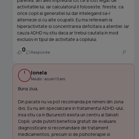
parerea, am ales impreuna tot ce a fost legat de
activitatile lui, iar calculatorul il foloseste, fireste, ca
orice copil al generatiei lui dar intelegand sa-l
alterneze si cu alte ocupatii. Eu ma refeream la
hiperactivitate si concentrarea deficitara a atentiei. Iar
cauza ADHD nu stiu daca ar trebui cautata in mod
exclusiv in tipul de activitate a copilului.
0
Raspunde
I
Ionela
Medic · acum 13 ani
Buna ziua,
Din pacate nu va pot recomanda pe nimeni din zona
dvs. Eu nu am specializare in tratamentul ADHD-ului,
insa stiu ca in Bucuresti exista un centru al Salvati
Copiii, unde puteti beneficia gratuit de evaluare,
diagnosticare si recomandare de tratament
medicamentos, precum si de psihoterapie si