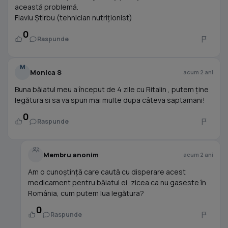
această problemă.
Flaviu Știrbu (tehnician nutriționist)
0
Raspunde
M
Monica S
acum 2 ani
Buna băiatul meu a început de 4 zile cu Ritalin , putem ține
legătura si sa va spun mai multe dupa câteva saptamani!
0
Raspunde
Membru anonim
acum 2 ani
Am o cunoștință care caută cu disperare acest
medicament pentru băiatul ei, zicea ca nu gaseste în
România, cum putem lua legătura?
0
Raspunde