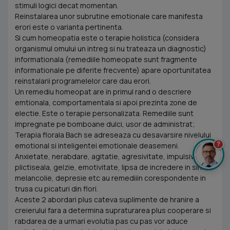
stimuli logici decat momentan.
Reinstalarea unor subrutine emotionale care manifesta
erori este o varianta pertinenta.
Si cum homeopatia este o terapie holistica (considera
organismul omului un intreg si nu trateaza un diagnostic)
informationala (remediile homeopate sunt fragmente
informationale pe diferite frecvente) apare oportunitatea
reinstalarii programelelor care dau erori.
Un remediu homeopat are in primul rand o descriere
emtionala, comportamentala si apoi prezinta zone de
electie. Este o terapie personalizata. Remediile sunt
impregnate pe bomboane dulci, usor de administrat;
Terapia florala Bach se adreseaza cu desavarsire nivelului
?
emotional si inteligentei emotionale deasemeni.
Anxietate, nerabdare, agitatie, agresivitate, impulsivitate,
plictiseala, gelzie, emotivitate, lipsa de incredere in sine,
melancolie, depresie etc au remediiin corespondente in
trusa cu picaturi din flori.
Aceste 2 abordari plus cateva suplimente de hranire a
creierului fara a determina supraturarea plus cooperare si
rabdarea de a urmari evolutia pas cu pas vor aduce