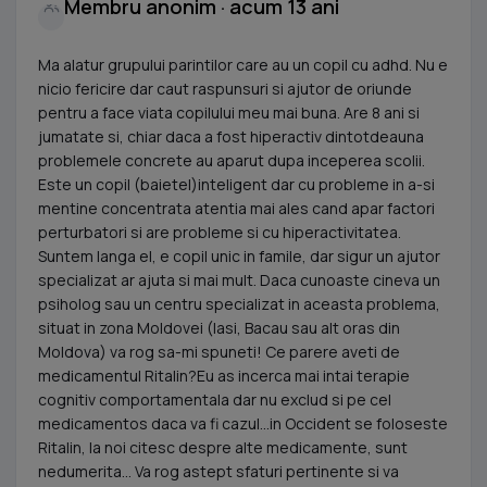
Membru anonim · acum 13 ani
Ma alatur grupului parintilor care au un copil cu adhd. Nu e
nicio fericire dar caut raspunsuri si ajutor de oriunde
pentru a face viata copilului meu mai buna. Are 8 ani si
jumatate si, chiar daca a fost hiperactiv dintotdeauna
problemele concrete au aparut dupa inceperea scolii.
Este un copil (baietel)inteligent dar cu probleme in a-si
mentine concentrata atentia mai ales cand apar factori
perturbatori si are probleme si cu hiperactivitatea.
Suntem langa el, e copil unic in famile, dar sigur un ajutor
specializat ar ajuta si mai mult. Daca cunoaste cineva un
psiholog sau un centru specializat in aceasta problema,
situat in zona Moldovei (Iasi, Bacau sau alt oras din
Moldova) va rog sa-mi spuneti! Ce parere aveti de
medicamentul Ritalin?Eu as incerca mai intai terapie
cognitiv comportamentala dar nu exclud si pe cel
medicamentos daca va fi cazul...in Occident se foloseste
Ritalin, la noi citesc despre alte medicamente, sunt
nedumerita... Va rog astept sfaturi pertinente si va