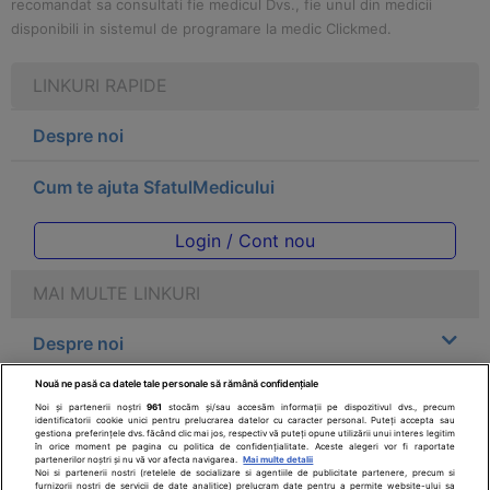
recomandat sa consultati fie medicul Dvs., fie unul din medicii
disponibili in sistemul de programare la medic Clickmed.
LINKURI RAPIDE
Despre noi
Cum te ajuta SfatulMedicului
Login / Cont nou
MAI MULTE LINKURI
Despre noi
Nouă ne pasă ca datele tale personale să rămână confidențiale
Legal
Noi și partenerii noștri
961
stocăm și/sau accesăm informații pe dispozitivul dvs., precum
identificatorii cookie unici pentru prelucrarea datelor cu caracter personal. Puteți accepta sau
gestiona preferințele dvs. făcând clic mai jos, respectiv vă puteți opune utilizării unui interes legitim
Drepturile consumatorului
în orice moment pe pagina cu politica de confidențialitate. Aceste alegeri vor fi raportate
partenerilor noștri și nu vă vor afecta navigarea.
Mai multe detalii
Noi si partenerii nostri (retelele de socializare si agentiile de publicitate partenere, precum si
furnizorii nostri de servicii de date analitice) prelucram date pentru a permite website-ului sa