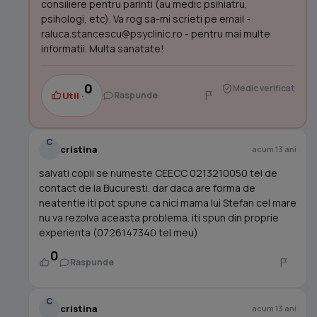
consiliere pentru parinti (au medic psihiatru,
psihologi, etc). Va rog sa-mi scrieti pe email -
raluca.stancescu@psyclinic.ro
- pentru mai multe
informatii. Multa sanatate!
0
Medic verificat
Util ·
Raspunde
C
cristina
acum 13 ani
salvati copii se numeste CEECC 0213210050 tel de
contact de la Bucuresti. dar daca are forma de
neatentie iti pot spune ca nici mama lui Stefan cel mare
nu va rezolva aceasta problema. iti spun din proprie
experienta (0726147340 tel meu)
0
Raspunde
C
cristina
acum 13 ani