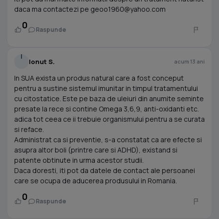
daca ma contactezi pe
geoo1960@yahoo.com
0
Raspunde
I
Ionut S.
acum 13 ani
In SUA exista un produs natural care a fost conceput
pentru a sustine sistemul imunitar in timpul tratamentului
cu citostatice. Este pe baza de uleiuri din anumite seminte
presate la rece si contine Omega 3,6,9, anti-oxidanti etc.
adica tot ceea ce ii trebuie organismului pentru a se curata
si reface.
Administrat ca si preventie, s-a constatat ca are efecte si
asupra altor boli (printre care si ADHD), existand si
patente obtinute in urma acestor studii.
Daca doresti, iti pot da datele de contact ale persoanei
care se ocupa de aducerea produsului in Romania.
0
Raspunde