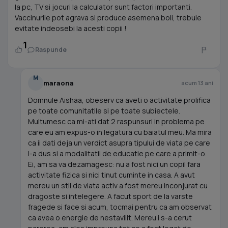
la pc, TV si jocuri la calculator sunt factori importanti.
Vaccinurile pot agrava si produce asemena boli, trebuie
evitate indeosebi la acesti copii !
1
Raspunde
M
maraona
acum 13 ani
Domnule Aishaa, obeserv ca aveti o activitate prolifica
pe toate comunitatile si pe toate subiectele.
Multumesc ca mi-ati dat 2 raspunsuri in problema pe
care eu am expus-o in legatura cu baiatul meu. Ma mira
ca ii dati deja un verdict asupra tipului de viata pe care
l-a dus si a modalitatii de educatie pe care a primit-o.
Ei, am sa va dezamagesc: nu a fost nici un copil fara
activitate fizica si nici tinut cuminte in casa. A avut
mereu un stil de viata activ a fost mereu inconjurat cu
dragoste si intelegere. A facut sport de la varste
fragede si face si acum, tocmai pentru ca am observat
ca avea o energie de nestavilit. Mereu i s-a cerut