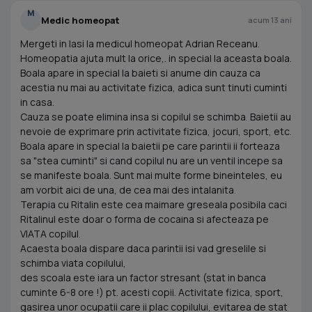
M
Medic homeopat
acum 13 ani
Mergeti in Iasi la medicul homeopat Adrian Receanu.
Homeopatia ajuta mult la orice,. in special la aceasta boala.
Boala apare in special la baieti si anume din cauza ca
acestia nu mai au activitate fizica, adica sunt tinuti cuminti
in casa.
Cauza se poate elimina insa si copilul se schimba. Baietii au
nevoie de exprimare prin activitate fizica, jocuri, sport, etc.
Boala apare in special la baietii pe care parintii ii forteaza
sa "stea cuminti" si cand copilul nu are un ventil incepe sa
se manifeste boala. Sunt mai multe forme bineinteles, eu
am vorbit aici de una, de cea mai des intalanita.
Terapia cu Ritalin este cea maimare greseala posibila caci
Ritalinul este doar o forma de cocaina si afecteaza pe
VIATA copilul.
Acaesta boala dispare daca parintii isi vad greselile si
schimba viata copilului,
des scoala este iara un factor stresant (stat in banca
cuminte 6-8 ore !) pt. acesti copii. Activitate fizica, sport,
gasirea unor ocupatii care ii plac copilului, evitarea de stat