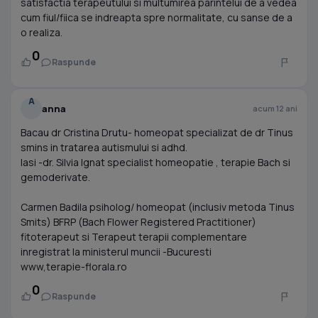
satisfactia terapeutului si multumirea parintelui de a vedea
cum fiul/fiica se indreapta spre normalitate, cu sanse de a
o realiza.
0
Raspunde
A
anna
acum 12 ani
Bacau dr Cristina Drutu- homeopat specializat de dr Tinus
smins in tratarea autismului si adhd.
Iasi -dr. Silvia Ignat specialist homeopatie , terapie Bach si
gemoderivate.
Carmen Badila psiholog/ homeopat (inclusiv metoda Tinus
Smits) BFRP (Bach Flower Registered Practitioner)
fitoterapeut si Terapeut terapii complementare
inregistrat la ministerul muncii -Bucuresti
www,terapie-florala.ro
0
Raspunde