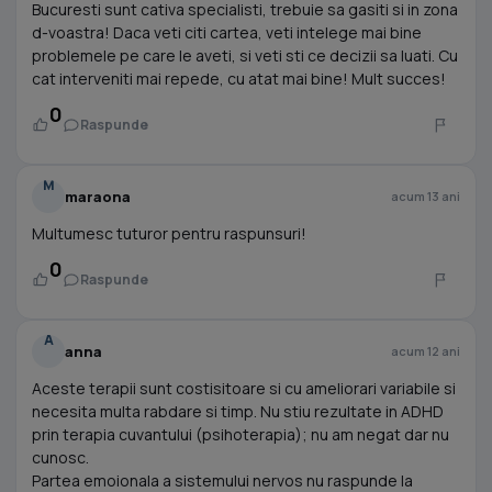
Bucuresti sunt cativa specialisti, trebuie sa gasiti si in zona
d-voastra! Daca veti citi cartea, veti intelege mai bine
problemele pe care le aveti, si veti sti ce decizii sa luati. Cu
cat interveniti mai repede, cu atat mai bine! Mult succes!
0
Raspunde
M
maraona
acum 13 ani
Multumesc tuturor pentru raspunsuri!
0
Raspunde
A
anna
acum 12 ani
Aceste terapii sunt costisitoare si cu ameliorari variabile si
necesita multa rabdare si timp. Nu stiu rezultate in ADHD
prin terapia cuvantului (psihoterapia); nu am negat dar nu
cunosc.
Partea emoionala a sistemului nervos nu raspunde la