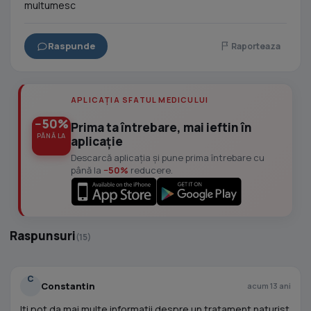
multumesc
Raspunde
Raporteaza
APLICAȚIA SFATUL MEDICULUI
−50%
Prima ta întrebare, mai ieftin în
PÂNĂ LA
aplicație
Descarcă aplicația și pune prima întrebare cu
până la
−50%
reducere.
Raspunsuri
(15)
C
Constantin
acum 13 ani
Iti pot da mai multe informatii despre un tratament naturist