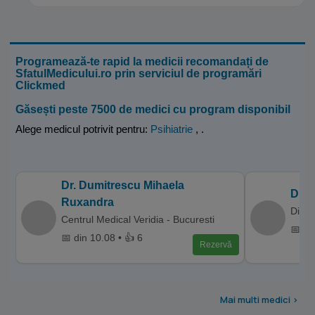
Programează-te rapid la medicii recomandați de
SfatulMedicului.ro prin serviciul de programări
Clickmed
Găsești peste 7500 de medici cu program disponibil
Alege medicul potrivit pentru:
Psihiatrie
,
.
Dr. Dumitrescu Mihaela
Dr. 
Ruxandra
Diame
Centrul Medical Veridia - Bucuresti
📅 di
📅 din 10.08 • 👍 6
Rezervă
Mai multi medici >