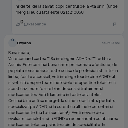
nr de tel de la salvati copii centrul de la Pta unirii (unde
merg si eu cu fata este 0213210050
0
Raspunde
O
Oxyana
acum 13 ani
Buna seara,
Va recomand cartea ''''Sa intelegem ADHD-ul'''', editura
Aramis. Este cea mai buna carte pe aceasta afectiune, de
pe piata romaneasca; este scrisa de profesionisti, intr-un
limbaj foarte accesibil, veti intelege foarte bine ADHD-ul,
si veti citi despre toate metodele terapeutice folosite in
acest caz; este foarte bine descris si tratamentul
medicamentos. Veti fi lamurita in toate privintele!
Cel mai bine ar fi sa mergeti la un neuropsihiatru pediatru,
specializat pe ADHD, si la curent cu ultimele cercetari si
medicamente (nu toti sunt asa!). Aveti nevoie de o
evaluare completa, si in ADHD e recomandata combinarea
medicamentelor cu psihoterapie de specialitate. In